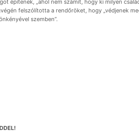
ágot építenek, „ahol nem számít, hogy ki milyen csalá
egvégén felszólította a rendőröket, hogy „védjenek m
 önkényével szemben”.
DDEL!