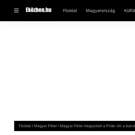
Főoldal
Magyarország
Külfö
Főoldal
Magyar Péter
Magyar Péter megszólalt a Pride-ról: a bukot