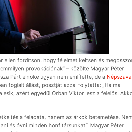
r ellen fordítson, hogy félelmet keltsen és megosszo
 semmilyen provokációnak” – közölte Magyar Péter
Tisza Párt elnöke ugyan nem említette, de a
Népszava
an foglalt állást, posztját azzal folytatta: „Ha ma
esik, azért egyedül Orbán Viktor lesz a felelős. Akk
etkeltés a feladata, hanem az árkok betemetése. Ne
tani és óvni minden honfitársunkat”. Magyar Péter