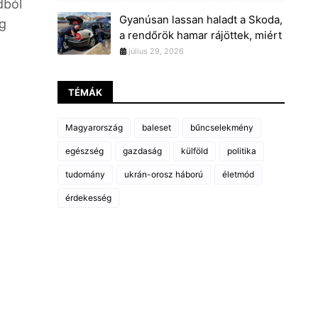
dból
Gyanúsan lassan haladt a Skoda,
eg
a rendőrök hamar rájöttek, miért
július 29, 2026
TÉMÁK
Magyarország
baleset
bűncselekmény
egészség
gazdaság
külföld
politika
tudomány
ukrán-orosz háború
életmód
érdekesség