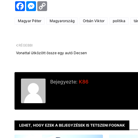
F
M
C
a
e
o
c
s
p
e
s
y
Magyar Péter
Magyarország
Orbán Viktor
politika
tá
b
e
L
o
n
i
o
g
n
k
e
k
r
RÉGEBBI
Vonattal ütközött össze egy autó Decsen
Bejegyezte:
K86
LEHET, HOGY EZEK A BEJEGYZÉSEK IS TETSZENI FOGNAK