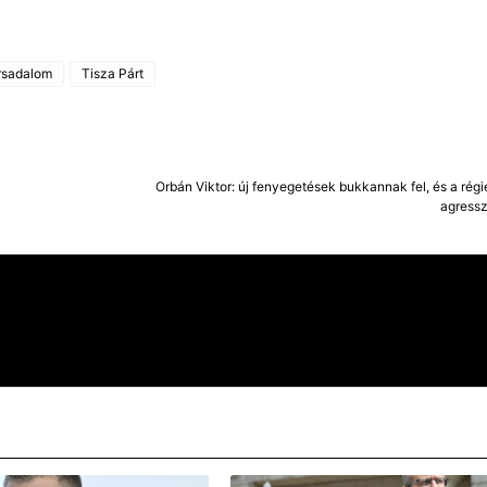
rsadalom
Tisza Párt
Orbán Viktor: új fenyegetések bukkannak fel, és a rég
agress