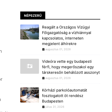
NÉPSZERŰ
Reagált a Országos Vízügyi
Főigazgatóság a vízhiánnyal
kapcsolatos, interneten
megjelent álhírekre
augusztus 01, 2026
n
Videóra vette egy budapesti
férfi, hogy megerőszakol egy
társkeresőn behálózott asszonyt
augusztus 01, 2026
or
Kórházi parkolóautomatát
fosztogatott öt rendész
m
Budapesten
július 31, 2026