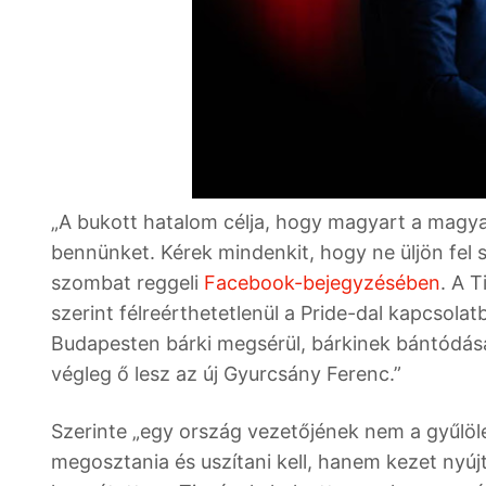
„A bukott hatalom célja, hogy magyart a magya
bennünket. Kérek mindenkit, hogy ne üljön fel
szombat reggeli
Facebook-bejegyzésében
. A 
szerint félreérthetetlenül a Pride-dal kapcsolatb
Budapesten bárki megsérül, bárkinek bántódása 
végleg ő lesz az új Gyurcsány Ferenc.”
Szerinte „egy ország vezetőjének nem a gyűlöl
megosztania és uszítani kell, hanem kezet nyúj