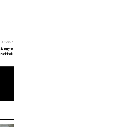
ÚJABB
iek egyre
zívebbek