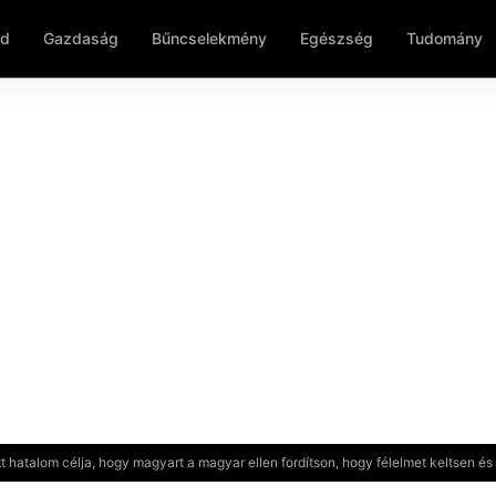
ld
Gazdaság
Bűncselekmény
Egészség
Tudomány
t hatalom célja, hogy magyart a magyar ellen fordítson, hogy félelmet keltsen és