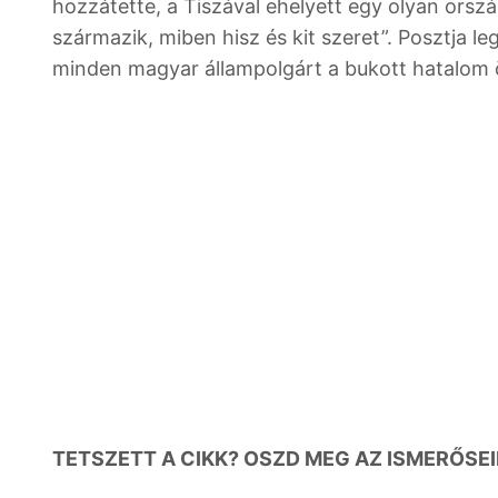
hozzátette, a Tiszával ehelyett egy olyan orsz
származik, miben hisz és kit szeret”. Posztja l
minden magyar állampolgárt a bukott hatalom
TETSZETT A CIKK? OSZD MEG AZ ISMERŐSEI