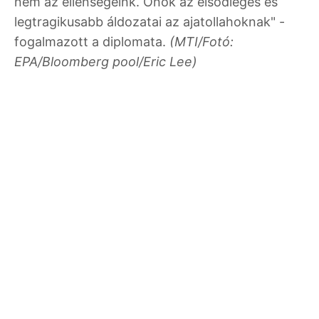
nem az ellenségeink. Önök az elsődleges és
legtragikusabb áldozatai az ajatollahoknak" -
fogalmazott a diplomata.
(MTI/Fotó:
EPA/Bloomberg pool/Eric Lee)