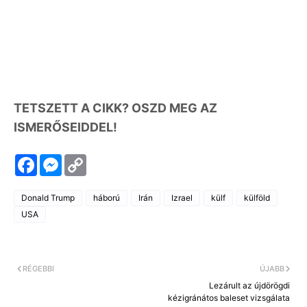
TETSZETT A CIKK? OSZD MEG AZ
ISMERŐSEIDDEL!
F
M
C
a
e
o
c
s
p
e
s
y
Donald Trump
háború
Irán
Izrael
külf
külföld
b
e
L
o
n
i
USA
o
g
n
k
e
k
r
RÉGEBBI
ÚJABB
Lezárult az újdörögdi
kézigránátos baleset vizsgálata