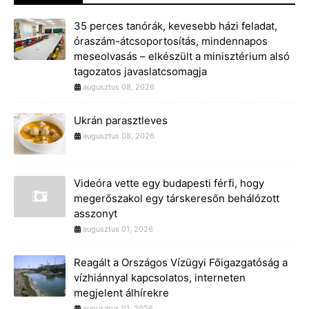
35 perces tanórák, kevesebb házi feladat,
óraszám-átcsoportosítás, mindennapos
meseolvasás – elkészült a minisztérium alsó
tagozatos javaslatcsomagja
augusztus 08, 2026
Ukrán parasztleves
augusztus 08, 2026
Videóra vette egy budapesti férfi, hogy
megerőszakol egy társkeresőn behálózott
asszonyt
augusztus 01, 2026
Reagált a Országos Vízügyi Főigazgatóság a
vízhiánnyal kapcsolatos, interneten
megjelent álhírekre
augusztus 01, 2026