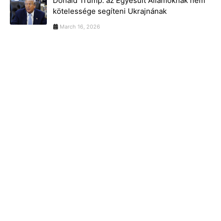
Donald Trump: az Egyesült Államoknak nem
kötelessége segíteni Ukrajnának
March 16, 2026