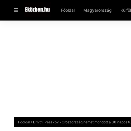
Főoldal
Magyarország
Külfö
Főoldal
Dmitrij Peszkov
Oroszország nemet mondott a 30 napos t