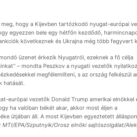
lt meg, hogy a Kijevben tartózkodó nyugat-európai v
, hogy egyezzen bele egy hétfőn kezdődő, harmincnap
zankciók következnek és Ukrajna még több fegyvert 
ondó üzenet érkezik Nyugatról, ezeknek a fő célja
ainkat” – mondta Peszkov a nyugati vezetők nyilatko
ézkedésekkel megfélemlíteni, s az ország felkészül a
ók hatását.
ugat-európai vezetők Donald Trump amerikai elnökkel 
hogy ha valóban békét akar, akkor most éljen a
éke útjában áll. A most Kijevben egyeztetett álláspon
: MTI/EPA/Szputnyik/Orosz elnöki sajtószolgálat/Alek