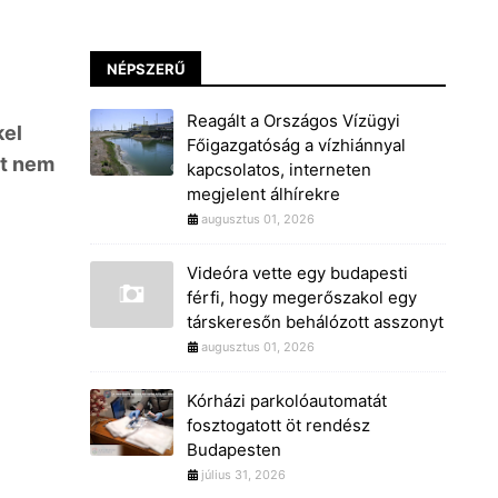
NÉPSZERŰ
Reagált a Országos Vízügyi
kel
Főigazgatóság a vízhiánnyal
át nem
kapcsolatos, interneten
megjelent álhírekre
augusztus 01, 2026
Videóra vette egy budapesti
férfi, hogy megerőszakol egy
társkeresőn behálózott asszonyt
augusztus 01, 2026
Kórházi parkolóautomatát
fosztogatott öt rendész
Budapesten
július 31, 2026