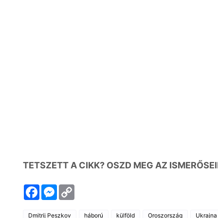
TETSZETT A CIKK? OSZD MEG AZ ISMERŐSEI
F
M
C
a
e
o
c
s
p
e
s
y
Dmitrij Peszkov
háború
külföld
Oroszország
Ukrajna