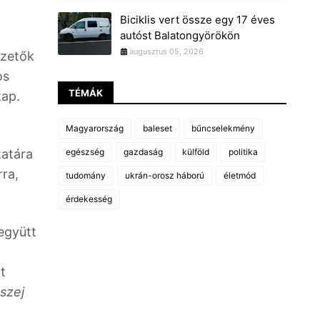
Biciklis vert össze egy 17 éves
autóst Balatongyörökön
augusztus 05, 2026
ezetők
os
TÉMÁK
kap.
Magyarország
baleset
bűncselekmény
zatára
egészség
gazdaság
külföld
politika
rra,
tudomány
ukrán-orosz háború
életmód
érdekesség
együtt
t
szej