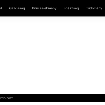
ld
Gazdaság
Bűncselekmény
Egészség
Tudomány
űzszünetre