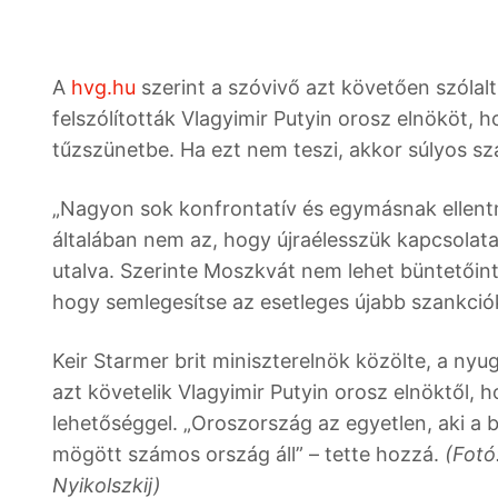
A
hvg.hu
szerint a szóvivő azt követően szóla
felszólították Vlagyimir Putyin orosz elnököt
tűzszünetbe. Ha ezt nem teszi, akkor súlyos s
„Nagyon sok konfrontatív és egymásnak ellentm
általában nem az, hogy újraélesszük kapcsolat
utalva. Szerinte Moszkvát nem lehet büntetőint
hogy semlegesítse az esetleges újabb szankci
Keir Starmer brit miniszterelnök közölte, a ny
azt követelik Vlagyimir Putyin orosz elnöktől, 
lehetőséggel. „Oroszország az egyetlen, aki a b
mögött számos ország áll” – tette hozzá.
(Fotó
Nyikolszkij)