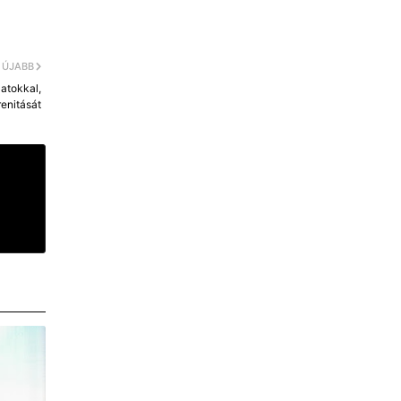
ÚJABB
latokkal,
enitását