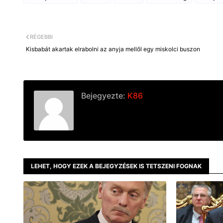
b
e
L
o
n
i
o
g
n
k
e
k
r
RÉGEBBI
Kisbabát akartak elrabolni az anyja mellől egy miskolci buszon
Bejegyezte:
K86
LEHET, HOGY EZEK A BEJEGYZÉSEK IS TETSZENI FOGNAK