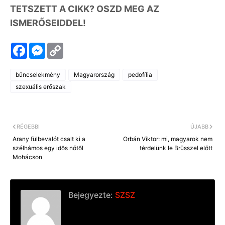
TETSZETT A CIKK? OSZD MEG AZ
ISMERŐSEIDDEL!
F
M
C
a
e
o
c
s
p
e
s
y
bűncselekmény
Magyarország
pedofília
b
e
L
o
n
i
szexuális erőszak
o
g
n
k
e
k
r
RÉGEBBI
ÚJABB
Arany fülbevalót csalt ki a
Orbán Viktor: mi, magyarok nem
szélhámos egy idős nőtől
térdelünk le Brüsszel előtt
Mohácson
Bejegyezte:
SZSZ