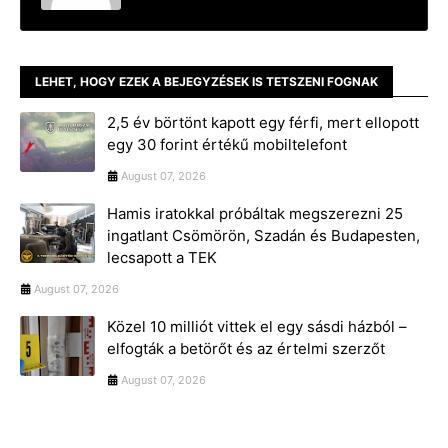
LEHET, HOGY EZEK A BEJEGYZÉSEK IS TETSZENI FOGNAK
2,5 év börtönt kapott egy férfi, mert ellopott
egy 30 forint értékű mobiltelefont
August 07, 2026
Hamis iratokkal próbáltak megszerezni 25
ingatlant Csömörön, Szadán és Budapesten,
lecsapott a TEK
August 07, 2026
Közel 10 milliót vittek el egy sásdi házból –
elfogták a betörőt és az értelmi szerzőt
August 07, 2026