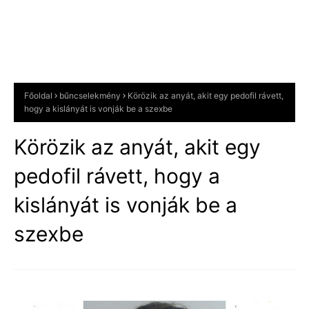
Főoldal
bűncselekmény
Körözik az anyát, akit egy pedofil rávett,
hogy a kislányát is vonják be a szexbe
Körözik az anyát, akit egy
pedofil rávett, hogy a
kislányát is vonják be a
szexbe