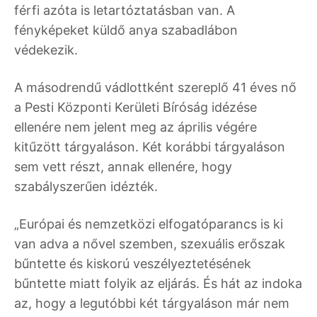
férfi azóta is letartóztatásban van. A
fényképeket küldő anya szabadlábon
védekezik.
A másodrendű vádlottként szereplő 41 éves nő
a Pesti Központi Kerületi Bíróság idézése
ellenére nem jelent meg az április végére
kitűzött tárgyaláson. Két korábbi tárgyaláson
sem vett részt, annak ellenére, hogy
szabályszerűen idézték.
„Európai és nemzetközi elfogatóparancs is ki
van adva a nővel szemben, szexuális erőszak
bűntette és kiskorú veszélyeztetésének
bűntette miatt folyik az eljárás. És hát az indoka
az, hogy a legutóbbi két tárgyaláson már nem