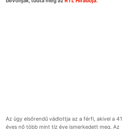
bevonják, tudta meg az
RTL Híradója.
Az ügy elsőrendű vádlottja az a férfi, akivel a 41
éves nő több mint tíz éve ismerkedett meg. Az