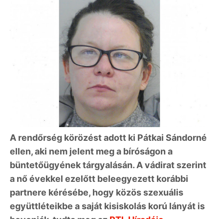
A rendőrség körözést adott ki Pátkai Sándorné
ellen, aki nem jelent meg a bíróságon a
büntetőügyének tárgyalásán. A vádirat szerint
a nő évekkel ezelőtt beleegyezett korábbi
partnere kérésébe, hogy közös szexuális
együttléteikbe a saját kisiskolás korú lányát is