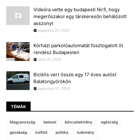
Videóra vette egy budapesti férfi, hogy
megerőszakol egy társkeresőn behálózott
asszonyt
augusztus 01, 2026
Kórházi parkolóautomatát fosztogatott öt
rendész Budapesten
július 31, 2026
Biciklis vert össze egy 17 éves autóst
Balatongyörökön
augusztus 05, 2026
TÉMÁK
Magyarország
baleset
bűncselekmény
egészség
gazdaság
külföld
politika
tudomány