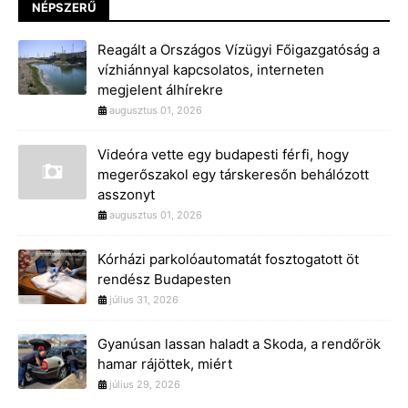
NÉPSZERŰ
Reagált a Országos Vízügyi Főigazgatóság a
vízhiánnyal kapcsolatos, interneten
megjelent álhírekre
augusztus 01, 2026
Videóra vette egy budapesti férfi, hogy
megerőszakol egy társkeresőn behálózott
asszonyt
augusztus 01, 2026
Kórházi parkolóautomatát fosztogatott öt
rendész Budapesten
július 31, 2026
Gyanúsan lassan haladt a Skoda, a rendőrök
hamar rájöttek, miért
július 29, 2026