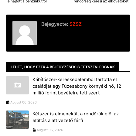
elhajtott a benzinkútról
rendőrség keresi az elkövetőket
Bejegyezte:
SZSZ
LEHET, HOGY EZEK A BEJEGYZÉSEK IS TETSZENI FOGNAK
Kábítószer-kereskedelemből tartotta el
családját egy Füzesabony környéki nő, 12
millió forint bevételre tett szert
August 06, 2026
Kétszer is elmenekült a rendőrök elől az
eltiltás alatt vezető férfi
August 06, 2026