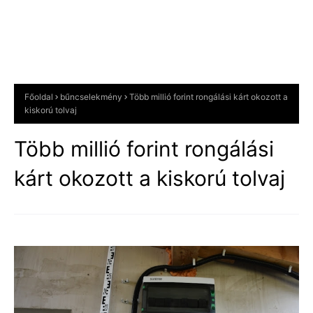
Főoldal
bűncselekmény
Több millió forint rongálási kárt okozott a
kiskorú tolvaj
Több millió forint rongálási
kárt okozott a kiskorú tolvaj