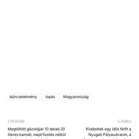
bűncselekmény
lopás
Magyarország
RÉGEBBI
ÚJABB
Megtöltött gázolajjal 10 darab 20
Kiraboltak egy idős férfit a
literes kannát, majd fizetés nélkül
Nyugati Pályaudvaron, a