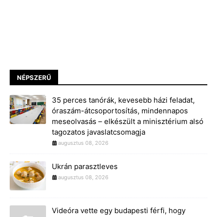
NÉPSZERŰ
35 perces tanórák, kevesebb házi feladat,
óraszám-átcsoportosítás, mindennapos
meseolvasás – elkészült a minisztérium alsó
tagozatos javaslatcsomagja
augusztus 08, 2026
Ukrán parasztleves
augusztus 08, 2026
Videóra vette egy budapesti férfi, hogy