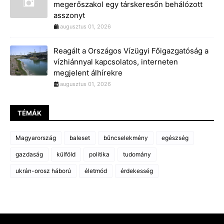
megerőszakol egy társkeresőn behálózott
asszonyt
augusztus 01, 2026
Reagált a Országos Vízügyi Főigazgatóság a
vízhiánnyal kapcsolatos, interneten
megjelent álhírekre
augusztus 01, 2026
TÉMÁK
Magyarország
baleset
bűncselekmény
egészség
gazdaság
külföld
politika
tudomány
ukrán-orosz háború
életmód
érdekesség