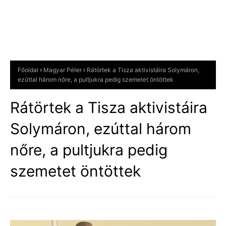
Főoldal
Magyar Péter
Rátörtek a Tisza aktivistáira Solymáron,
ezúttal három nőre, a pultjukra pedig szemetet öntöttek
Rátörtek a Tisza aktivistáira
Solymáron, ezúttal három
nőre, a pultjukra pedig
szemetet öntöttek