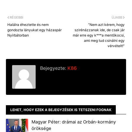
RÉGEBBI
ÚJABB
Halálra éheztette és nem
“Nem azt kérem, hogy
gondozta lányukat egy házaspár
szirénázzanak ide, de csak jár
Nyírbátorban
már erre egy k***a mentőkocsi,
ami meg tud csinálni egy
vérvételt!”
Bejegyezte:
K86
LEHET, HOGY EZEK A BEJEGYZÉSEK IS TETSZENI FOGNAK
Magyar Péter: drámai az Orbán-kormány
öröksége