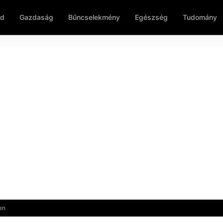
ld
Gazdaság
Bűncselekmény
Egészség
Tudomány
en