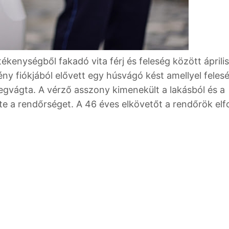
ékenységből fakadó vita férj és feleség között áprili
ny fiókjából elővett egy húsvágó kést amellyel feles
egvágta. A vérző asszony kimenekült a lakásból és a
tte a rendőrséget. A 46 éves elkövetőt a rendőrök el