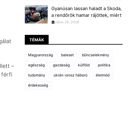
Gyanúsan lassan haladt a Skoda,
a rendőrök hamar rájöttek, miért
július 29, 2026
TÉMÁK
gálat
Magyarország
baleset
bűncselekmény
lett –
egészség
gazdaság
külföld
politika
férfi
tudomány
ukrán-orosz háború
életmód
érdekesség