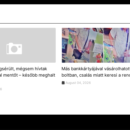
sérült, mégsem hívtak
Más bankkártyájával vásárolhatot
l mentőt – később meghalt
boltban, csalás miatt keresi a re
August 04, 2026
26