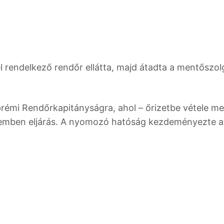
l rendelkező rendőr ellátta, majd átadta a mentőszol
zprémi Rendőrkapitányságra, ahol – őrizetbe vétele mel
 szemben eljárás. A nyomozó hatóság kezdeményezte a 