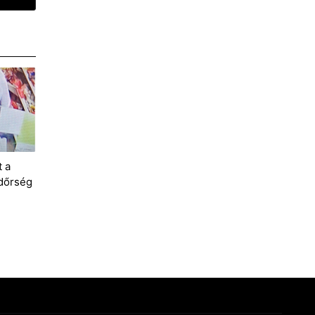
t a
ndőrség