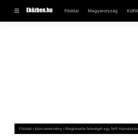
Főoldal
Magyarország
Külfö
Főoldal
bűncselekmény
Megkéselte feleségét egy férfi Hajmáskér