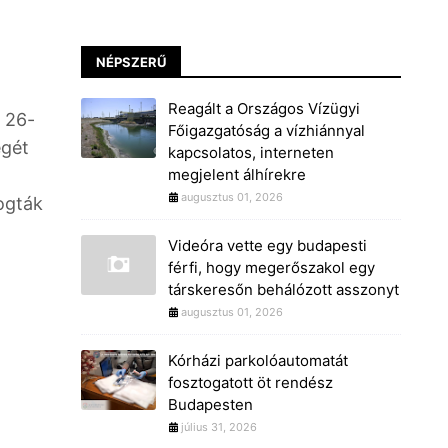
NÉPSZERŰ
Reagált a Országos Vízügyi
s 26-
Főigazgatóság a vízhiánnyal
égét
kapcsolatos, interneten
megjelent álhírekre
augusztus 01, 2026
fogták
Videóra vette egy budapesti
férfi, hogy megerőszakol egy
társkeresőn behálózott asszonyt
augusztus 01, 2026
Kórházi parkolóautomatát
fosztogatott öt rendész
Budapesten
július 31, 2026