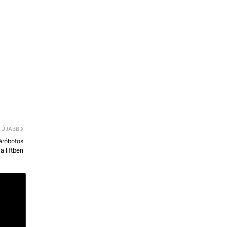
ÚJABB
járóbotos
a liftben