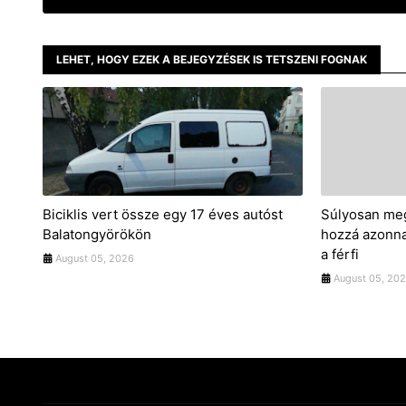
LEHET, HOGY EZEK A BEJEGYZÉSEK IS TETSZENI FOGNAK
Biciklis vert össze egy 17 éves autóst
Súlyosan meg
Balatongyörökön
hozzá azonna
a férfi
August 05, 2026
August 05, 20