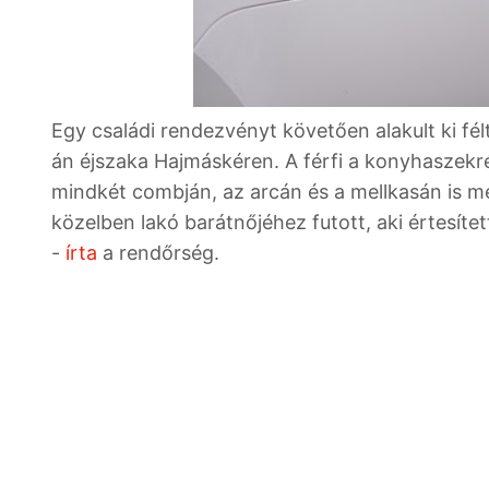
Egy családi rendezvényt követően alakult ki félt
án éjszaka Hajmáskéren. A férfi a konyhaszekré
mindkét combján, az arcán és a mellkasán is m
közelben lakó barátnőjéhez futott, aki értesíte
-
írta
a rendőrség.