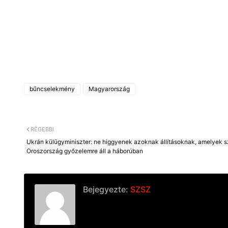
bűncselekmény
Magyarország
RÉGEBBI
Ukrán külügyminiszter: ne higgyenek azoknak állításoknak, amelyek s
Oroszország győzelemre áll a háborúban
Bejegyezte:
SZSZ