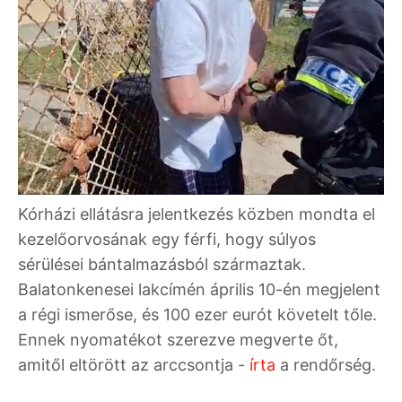
Kórházi ellátásra jelentkezés közben mondta el
kezelőorvosának egy férfi, hogy súlyos
sérülései bántalmazásból származtak.
Balatonkenesei lakcímén április 10-én megjelent
a régi ismerőse, és 100 ezer eurót követelt tőle.
Ennek nyomatékot szerezve megverte őt,
amitől eltörött az arccsontja -
írta
a rendőrség.