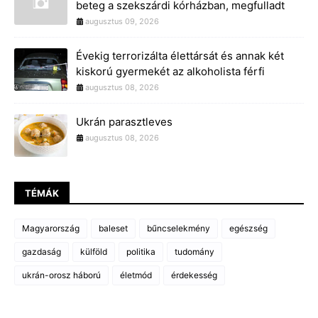
beteg a szekszárdi kórházban, megfulladt
augusztus 09, 2026
Évekig terrorizálta élettársát és annak két
kiskorú gyermekét az alkoholista férfi
augusztus 08, 2026
Ukrán parasztleves
augusztus 08, 2026
TÉMÁK
Magyarország
baleset
bűncselekmény
egészség
gazdaság
külföld
politika
tudomány
ukrán-orosz háború
életmód
érdekesség