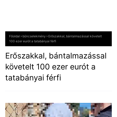
Főoldal
bűncselekmény
Erőszakkal, bántalmazással követelt
100 ezer eurót a tatabányai férfi
Erőszakkal, bántalmazással
követelt 100 ezer eurót a
tatabányai férfi