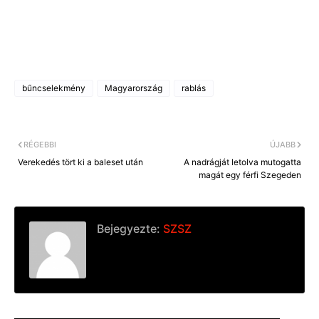
bűncselekmény
Magyarország
rablás
RÉGEBBI
ÚJABB
Verekedés tört ki a baleset után
A nadrágját letolva mutogatta
magát egy férfi Szegeden
Bejegyezte:
SZSZ