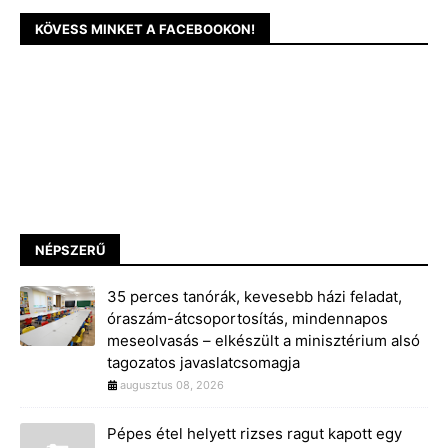
KÖVESS MINKET A FACEBOOKON!
NÉPSZERŰ
35 perces tanórák, kevesebb házi feladat,
óraszám-átcsoportosítás, mindennapos
meseolvasás – elkészült a minisztérium alsó
tagozatos javaslatcsomagja
augusztus 08, 2026
Pépes étel helyett rizses ragut kapott egy