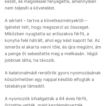
kezét, és megöléssel fenyegette, amennyiben
nem teljesíti a követelést.
A sértett – tartva a következményektől –
ígéretet tett, hogy megszerzi az összeget.
Miközben nyugtatta az erőszakos férfit, a
konyha felé hátrált, ahol egy kést kapott fel. Az
ismerős el akarta venni tőle, és újra megütni, ám
a penge őt sebesítette meg a mellkasán. Végül
jobbnak látta, ha távozik.
A balatonalmádi rendőrök gyors nyomozásának
köszönhetően egy nappal később elfogták a
tatabányai támadót.
A nyomozók kihallgatták a 64 éves férfit,
őrizetbe vették, majd kezdeményezték