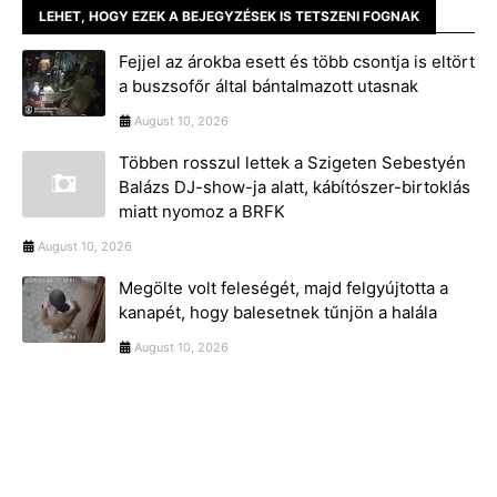
LEHET, HOGY EZEK A BEJEGYZÉSEK IS TETSZENI FOGNAK
Fejjel az árokba esett és több csontja is eltört
a buszsofőr által bántalmazott utasnak
August 10, 2026
Többen rosszul lettek a Szigeten Sebestyén
Balázs DJ-show-ja alatt, kábítószer-birtoklás
miatt nyomoz a BRFK
August 10, 2026
Megölte volt feleségét, majd felgyújtotta a
kanapét, hogy balesetnek tűnjön a halála
August 10, 2026