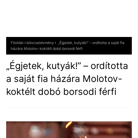
Főoldal
bűncselekmény
„Égjetek, kutyák!” – ordította a saját fia
házára Molotov-koktélt dobó borsodi férfi
„Égjetek, kutyák!” – ordította
a saját fia házára Molotov-
koktélt dobó borsodi férfi