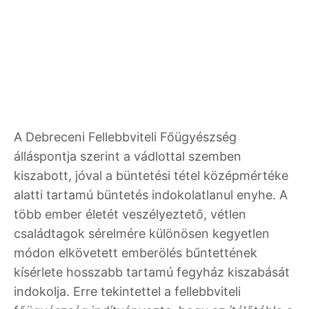
A Debreceni Fellebbviteli Főügyészség
álláspontja szerint a vádlottal szemben
kiszabott, jóval a büntetési tétel középmértéke
alatti tartamú büntetés indokolatlanul enyhe. A
több ember életét veszélyeztető, vétlen
családtagok sérelmére különösen kegyetlen
módon elkövetett emberölés bűntettének
kísérlete hosszabb tartamú fegyház kiszabását
indokolja. Erre tekintettel a fellebbviteli