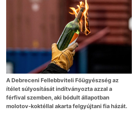
A Debreceni Fellebbviteli Főügyészség az
ítélet súlyosítását indítványozta azzal a
férfival szemben, aki bódult állapotban
molotov-koktéllal akarta felgyújtani fia házát.