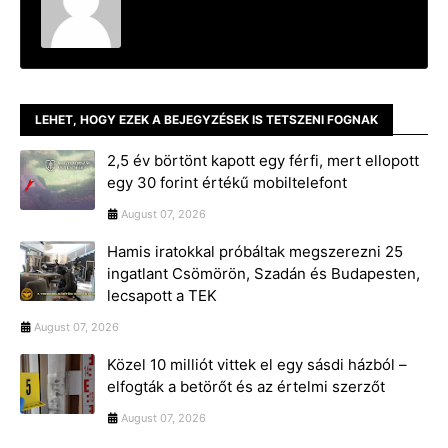
LEHET, HOGY EZEK A BEJEGYZÉSEK IS TETSZENI FOGNAK
2,5 év börtönt kapott egy férfi, mert ellopott
egy 30 forint értékű mobiltelefont
August 07, 2026
Hamis iratokkal próbáltak megszerezni 25
ingatlant Csömörön, Szadán és Budapesten,
lecsapott a TEK
August 07, 2026
Közel 10 milliót vittek el egy sásdi házból –
elfogták a betörőt és az értelmi szerzőt
August 07, 2026