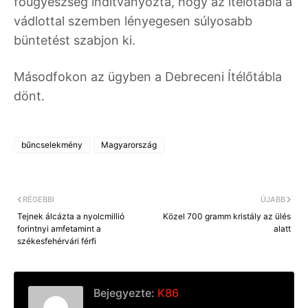
főügyészség indítványozta, hogy az ítélőtábla a
vádlottal szemben lényegesen súlyosabb
büntetést szabjon ki.
Másodfokon az ügyben a Debreceni Ítélőtábla
dönt.
bűncselekmény
Magyarország
RÉGEBBI
ÚJABB
Tejnek álcázta a nyolcmillió
Közel 700 gramm kristály az ülés
forintnyi amfetamint a
alatt
székesfehérvári férfi
Bejegyezte:
K86