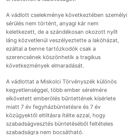
A vádlott cselekménye következtében személyi
sérülés nem történt, anyagi kár nem
keletkezett, de a szándékosan okozott nyílt
láng közvetlenül veszélyeztette a lakóházat,
ezáltal a benne tartózkodók csak a
szerencsének köszönhetik a tragikus
következmények elmaradását.
A vádlottat a Miskolci Törvényszék különös
kegyetlenséggel, több ember sérelmére
elkövetett emberölés bűntettének kísérlete
miatt 7 év fegyházbüntetésre és 7 év
közügyektől eltiltásra ítélte azzal, hogy
szabadságvesztés büntetéséből feltételes
szabadságra nem bocsátható.