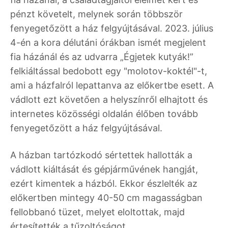
pénzt követelt, melynek során többször
fenyegetőzött a ház felgyújtásával. 2023. július
4-én a kora délutáni órákban ismét megjelent
fia házánál és az udvarra „Égjetek kutyák!”
felkiáltással bedobott egy "molotov-koktél"-t,
ami a házfalról lepattanva az előkertbe esett. A
vádlott ezt követően a helyszínről elhajtott és
internetes közösségi oldalán élőben tovább
fenyegetőzött a ház felgyújtásával.
A házban tartózkodó sértettek hallották a
vádlott kiáltását és gépjárművének hangját,
ezért kimentek a házból. Ekkor észlelték az
előkertben mintegy 40-50 cm magasságban
fellobbanó tüzet, melyet eloltottak, majd
értesítették a tűzoltóságot.