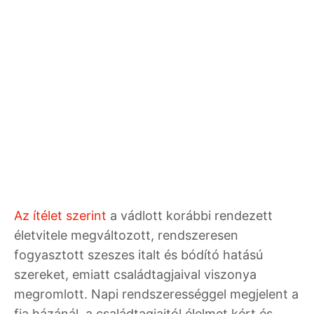
Az ítélet szerint
a vádlott korábbi rendezett
életvitele megváltozott, rendszeresen
fogyasztott szeszes italt és bódító hatású
szereket, emiatt családtagjaival viszonya
megromlott. Napi rendszerességgel megjelent a
fia házánál, a családtagjaitól élelmet kért és