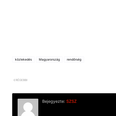
közlekedés
Magyarország
rendőrség
RÉGEBBI
Bejegyezte:
SZSZ