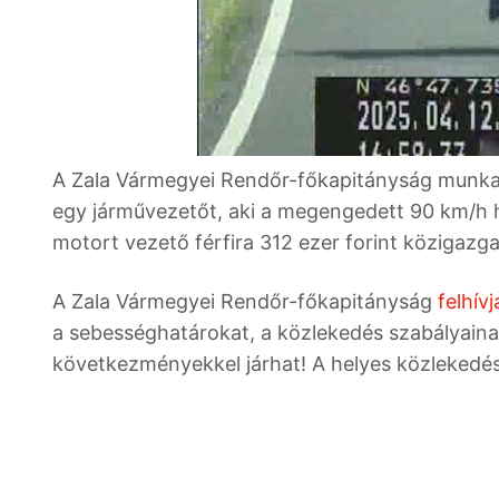
A Zala Vármegyei Rendőr-főkapitányság munkat
egy járművezetőt, aki a megengedett 90 km/h h
motort vezető férfira 312 ezer forint közigazga
A Zala Vármegyei Rendőr-főkapitányság
felhív
a sebességhatárokat, a közlekedés szabályaina
következményekkel járhat! A helyes közlekedés