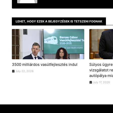
LEHET, HOGY EZEK A BEJEGYZÉSEK IS TETSZENI FOGNAK
3500 milliárdos vasútfejlesztés indul
Súlyos ügyre 
vizsgálatot r
July 22, 2026
autópálya mia
July 17, 2026