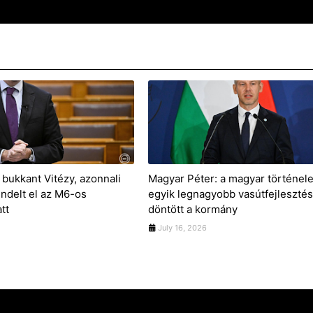
bukkant Vitézy, azonnali
Magyar Péter: a magyar történel
endelt el az M6-os
egyik legnagyobb vasútfejlesztés
tt
döntött a kormány
July 16, 2026