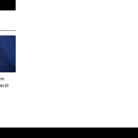
em
éről