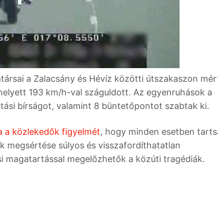
ársai a Zalacsány és Hévíz közötti útszakaszon mér
elyett 193 km/h-val száguldott. Az egyenruhások a
tási bírságot, valamint 8 büntetőpontot szabtak ki.
ja a közlekedők figyelmét
, hogy minden esetben tarts
k megsértése súlyos és visszafordíthatatlan
i magatartással megelőzhetők a közúti tragédiák.