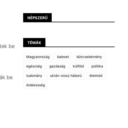
NÉPSZERŰ
TÉMÁK
tek be
Magyarország
baleset
bűncselekmény
egészség
gazdaság
külföld
politika
tudomány
ukrán-orosz háború
életmód
ák be
érdekesség