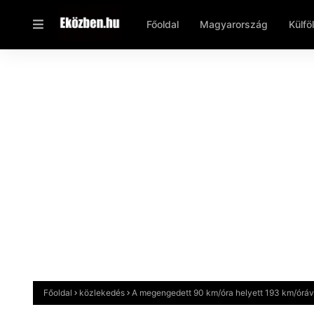
Főoldal
Magyarország
Külfö
Főoldal
közlekedés
A megengedett 90 km/óra helyett 193 km/óráv