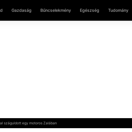
ld
Gazdaság
Bűncselekmény
Egészség
Tudomány
al száguldott egy motoros Zalában