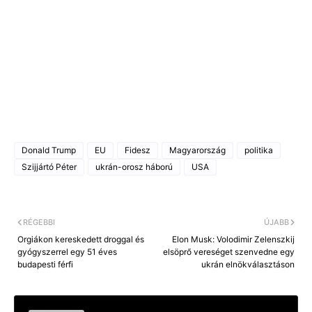
Donald Trump
EU
Fidesz
Magyarország
politika
Szijjártó Péter
ukrán-orosz háború
USA
RÉGEBBI
ÚJABB
Orgiákon kereskedett droggal és
Elon Musk: Volodimir Zelenszkij
gyógyszerrel egy 51 éves
elsöprő vereséget szenvedne egy
budapesti férfi
ukrán elnökválasztáson