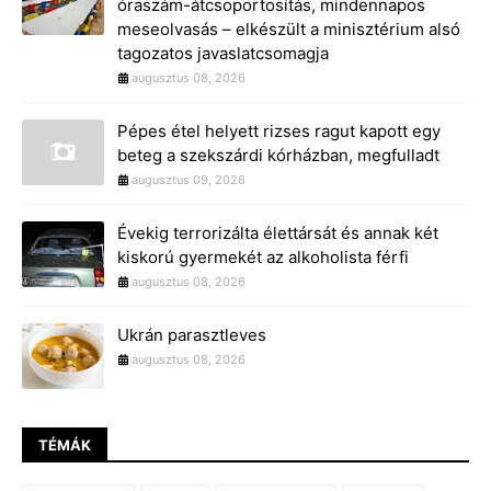
óraszám-átcsoportosítás, mindennapos
meseolvasás – elkészült a minisztérium alsó
tagozatos javaslatcsomagja
augusztus 08, 2026
Pépes étel helyett rizses ragut kapott egy
beteg a szekszárdi kórházban, megfulladt
augusztus 09, 2026
Évekig terrorizálta élettársát és annak két
kiskorú gyermekét az alkoholista férfi
augusztus 08, 2026
Ukrán parasztleves
augusztus 08, 2026
TÉMÁK