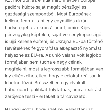
Azt mondta, az elmúlt három évben Európa
padlóra küldte saját magát pénzügyi és
gazdasági szempontból. Most Európának
kellene fenntartani egy egymilliós ukrán
hadsereget, az ukrán államot, amire Kijev
pénzügyileg képtelen, saját versenyképességét
is újjá kellene építeni, és Ukrajna EU-ba történő
felvételének felgyorsítása elképesztő nyomást
helyezne az EU-ra. Az unió valaha volt legjobb
formájában sem tudna e négy célnak
megfelelni, most a legrosszabb formájában van,
így elképzelhetetlen, hogy e célokat reálisan ki
lehetne tűzni. Brüsszelben egy elvakult
háborúpárti politikát folytatnak, ami a realitást
zárójelbe teszi - értékelt a tárcavezető.
Hangsúlyozta, hogy szét kell választani az