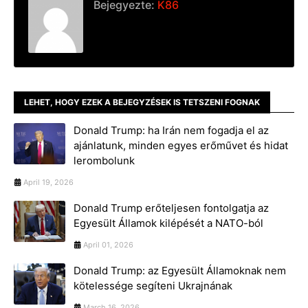
Bejegyezte:
K86
LEHET, HOGY EZEK A BEJEGYZÉSEK IS TETSZENI FOGNAK
Donald Trump: ha Irán nem fogadja el az
ajánlatunk, minden egyes erőművet és hidat
lerombolunk
April 19, 2026
Donald Trump erőteljesen fontolgatja az
Egyesült Államok kilépését a NATO-ból
April 01, 2026
Donald Trump: az Egyesült Államoknak nem
kötelessége segíteni Ukrajnának
March 16, 2026