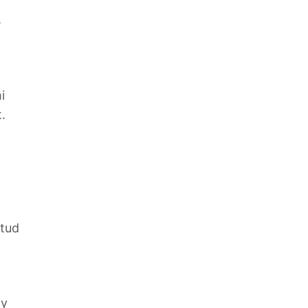
s
i
.
 tud
gy