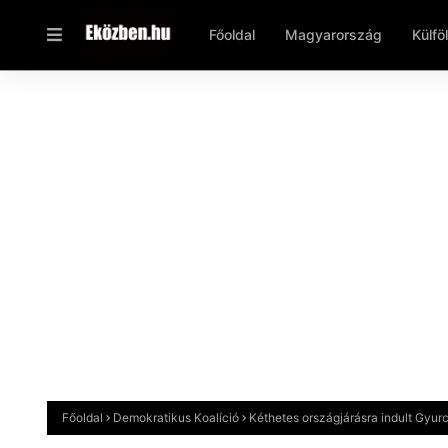
Főoldal
Magyarország
Külfö
Főoldal
Demokratikus Koalíció
Kéthetes országjárásra indult Gyur