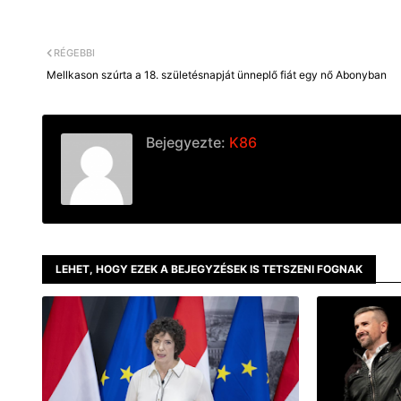
RÉGEBBI
Mellkason szúrta a 18. születésnapját ünneplő fiát egy nő Abonyban
Bejegyezte:
K86
LEHET, HOGY EZEK A BEJEGYZÉSEK IS TETSZENI FOGNAK