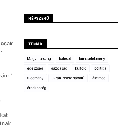
NÉPSZERŰ
 csak
TÉMÁK
r
Magyarország
baleset
bűncselekmény
egészség
gazdaság
külföld
politika
zánk"
tudomány
ukrán-orosz háború
életmód
érdekesség
.
okat
atnak