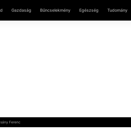
ld
Gazdaság
Bűncselekmény
Egészség
Tudomány
csány Ferenc