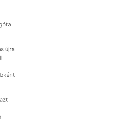
égóta
s újra
l
ébként
azt
n