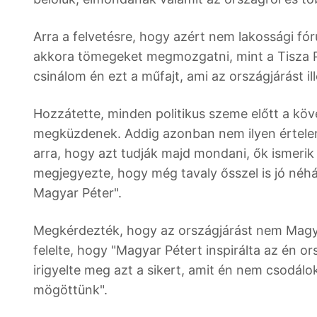
Arra a felvetésre, hogy azért nem lakossági fó
akkora tömegeket megmozgatni, mint a Tisza Pá
csinálom én ezt a műfajt, ami az országjárást i
Hozzátette, minden politikus szeme előtt a köv
megküzdenek. Addig azonban nem ilyen értelem
arra, hogy azt tudják majd mondani, ők ismerik 
megjegyezte, hogy még tavaly ősszel is jó néh
Magyar Péter".
Megkérdezték, hogy az országjárást nem Magyar
felelte, hogy "Magyar Pétert inspirálta az én o
irigyelte meg azt a sikert, amit én nem csodálo
mögöttünk".