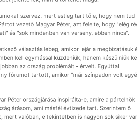
rumokat szervez, mert estleg tart tőle, hogy nem tud
rtot vezető Magyar Péter, azt felelte, hogy "elég r
lleti" és "sok mindenben van verseny, ebben nincs".
etkező választás lebeg, amikor lejár a megbízatásuk é
ben kell egymással küzdeniük, hanem készülniük kel
jobban az ország problémáit - érvelt. Egyúttal
ány fórumot tartott, amikor "már színpadon volt egy
 Péter országjárása inspirálta-e, amire a pártelnök 
rszágjárásom, ami másfél évtizede tart. Szerintem ő
k, mert valóban, e tekintetben is nagyon sok siker va