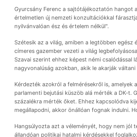
Gyurcsány Ferenc a sajtótájékoztatón hangot 
értelmetlen új nemzeti konzultációkkal fáraszt
nyilvánvalóan ész és értelem nélkül".
Szétesik az a világ, amiben a legtöbben egész 
címeres gazember vezeti a világ legbefolyásos
Szavai szerint ehhez képest némi csalódással l
nagyvonalúság azokban, akik le akarják váltani
Kérdezték azokról a felmérésekről is, amelyek 
parlamenti bejutási küszöb alá mérték a DK-t. G
százalékra mérték őket. Ehhez kapcsolódva kije
megállapodni, akkor önállóan fognak indulni. H
Hangsúlyozta azt a véleményét, hogy nem jól tes
állandóan politikai hatalmi kérdésekkel foglal