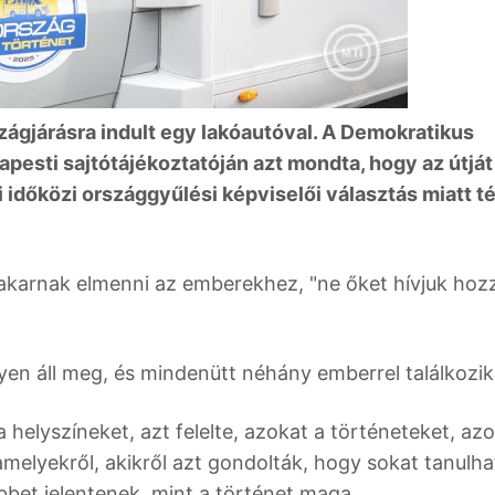
zágjárásra indult egy lakóautóval. A Demokratikus
apesti sajtótájékoztatóján azt mondta, hogy az útját
i időközi országgyűlési képviselői választás miatt té
 akarnak elmenni az emberekhez, "ne őket hívjuk hoz
en áll meg, és mindenütt néhány emberrel találkozik
a helyszíneket, azt felelte, azokat a történeteket, az
amelyekről, akikről azt gondolták, hogy sokat tanulh
bbet jelentenek, mint a történet maga.