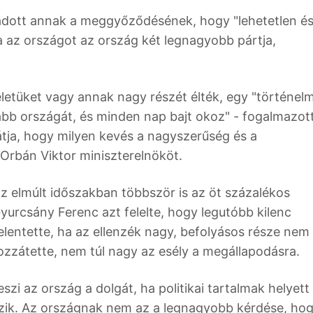
adott annak a meggyőződésének, hogy "lehetetlen é
ja az országot az ország két legnagyobb pártja,
életüket vagy annak nagy részét élték, egy "történelm
abb országát, és minden nap bajt okoz" - fogalmazott
átja, hogy milyen kevés a nagyszerűség és a
 Orbán Viktor miniszterelnököt.
az elmúlt időszakban többször is az öt százalékos
yurcsány Ferenc azt felelte, hogy legutóbb kilenc
lentette, ha az ellenzék nagy, befolyásos része nem
ozzátette, nem túl nagy az esély a megállapodásra.
zi az ország a dolgát, ha politikai tartalmak helyett
kozik. Az országnak nem az a legnagyobb kérdése, ho