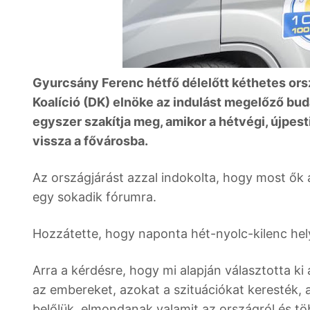
Gyurcsány Ferenc hétfő délelőtt kéthetes ors
Koalíció (DK) elnöke az indulást megelőző bud
egyszer szakítja meg, amikor a hétvégi, újpest
vissza a fővárosba.
Az országjárást azzal indokolta, hogy most ők
egy sokadik fórumra.
Hozzátette, hogy naponta hét-nyolc-kilenc hely
Arra a kérdésre, hogy mi alapján választotta ki 
az embereket, azokat a szituációkat keresték, 
belőlük, elmondanak valamit az országról és tö