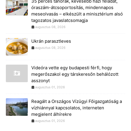
35 perces tanórák, kevesebb házi feladat,
óraszám-átcsoportosítás, mindennapos
meseolvasás – elkészült a minisztérium alsó
tagozatos javaslatcsomagja
augusztus 08, 2026
Ukrán parasztleves
augusztus 08, 2026
Videóra vette egy budapesti férfi, hogy
megerőszakol egy társkeresőn behálózott
asszonyt
augusztus 01, 2026
Reagált a Országos Vízügyi Főigazgatóság a
vízhiánnyal kapcsolatos, interneten
megjelent álhírekre
augusztus 01, 2026