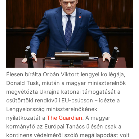
Élesen bírálta Orbán Viktort lengyel kollégája,
Donald Tusk, miután a magyar miniszterelnök
megvétózta Ukrajna katonai támogatását a
csütörtöki rendkívüli EU-csúcson – idézte a
Lengyelország miniszterelnökének
nyilatkozatát a
The Guardian
. A magyar
kormányfő az Európai Tanács ülésén csak a
kontinens védelméről szóló megállapodást volt