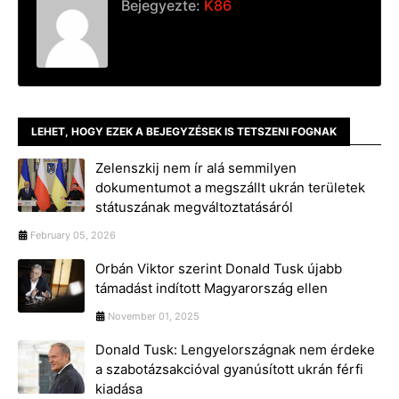
Bejegyezte:
K86
LEHET, HOGY EZEK A BEJEGYZÉSEK IS TETSZENI FOGNAK
Zelenszkij nem ír alá semmilyen
dokumentumot a megszállt ukrán területek
státuszának megváltoztatásáról
February 05, 2026
Orbán Viktor szerint Donald Tusk újabb
támadást indított Magyarország ellen
November 01, 2025
Donald Tusk: Lengyelországnak nem érdeke
a szabotázsakcióval gyanúsított ukrán férfi
kiadása