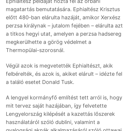
Ephialtész példáját hozta fel az orbáni
magatartás bemutatására. Ephialtész Krisztus
előtt 480-ban elárulta hazáját, amikor Xerxész
perzsa királynak – jutalom fejében – elárulta azt
a titkos hegyi utat, amelyen a perzsa hadsereg
megkerülhette a görög védelmet a
Thermopülai-szorosnál.
Végül azok is megvetették Ephialtészt, akik
felbérelték, és azok is, akiket elárult – idézte fel
a találó esetet Donald Tusk.
A lengyel kormányfő említést tett arról is, hogy
mit tervez saját hazájában, így felvetette
Lengyelország kilépését a kazettás lőszerek
használatáról szóló dublini, valamint a
gyalogsági aknák alkalmazásáról szóló ottawai