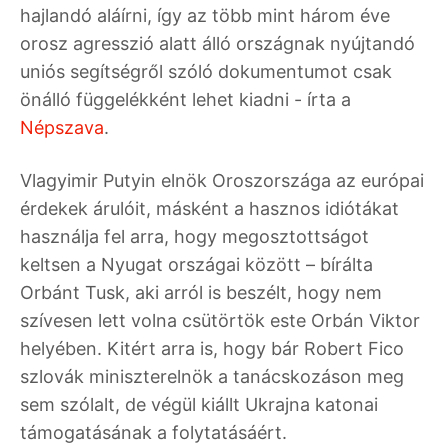
hajlandó aláírni, így az több mint három éve
orosz agresszió alatt álló országnak nyújtandó
uniós segítségről szóló dokumentumot csak
önálló függelékként lehet kiadni - írta a
Népszava
.
Vlagyimir Putyin elnök Oroszországa az európai
érdekek árulóit, másként a hasznos idiótákat
használja fel arra, hogy megosztottságot
keltsen a Nyugat országai között – bírálta
Orbánt Tusk, aki arról is beszélt, hogy nem
szívesen lett volna csütörtök este Orbán Viktor
helyében. Kitért arra is, hogy bár Robert Fico
szlovák miniszterelnök a tanácskozáson meg
sem szólalt, de végül kiállt Ukrajna katonai
támogatásának a folytatásáért.