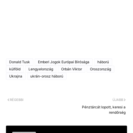
Donald Tusk
Emberi Jogok Európai Bírósága
háború
külföld
Lengyelország
Orbán Viktor
Oroszország
Ukrajna
ukrán-orosz háború
RÉGEBBI
ÚJABB
Pénztárcát lopott, keresi a
rendőrség