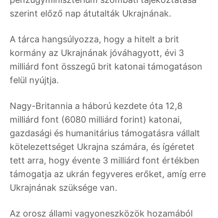
szerint előző nap átutalták Ukrajnának.
A tárca hangsúlyozza, hogy a hitelt a brit
kormány az Ukrajnának jóváhagyott, évi 3
milliárd font összegű brit katonai támogatáson
felül nyújtja.
Nagy-Britannia a háború kezdete óta 12,8
milliárd font (6080 milliárd forint) katonai,
gazdasági és humanitárius támogatásra vállalt
kötelezettséget Ukrajna számára, és ígéretet
tett arra, hogy évente 3 milliárd font értékben
támogatja az ukrán fegyveres erőket, amíg erre
Ukrajnának szüksége van.
Az orosz állami vagyoneszközök hozamából