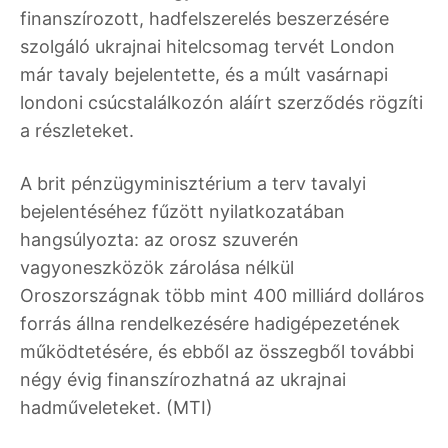
finanszírozott, hadfelszerelés beszerzésére
szolgáló ukrajnai hitelcsomag tervét London
már tavaly bejelentette, és a múlt vasárnapi
londoni csúcstalálkozón aláírt szerződés rögzíti
a részleteket.
A brit pénzügyminisztérium a terv tavalyi
bejelentéséhez fűzött nyilatkozatában
hangsúlyozta: az orosz szuverén
vagyoneszközök zárolása nélkül
Oroszországnak több mint 400 milliárd dolláros
forrás állna rendelkezésére hadigépezetének
működtetésére, és ebből az összegből további
négy évig finanszírozhatná az ukrajnai
hadműveleteket. (MTI)