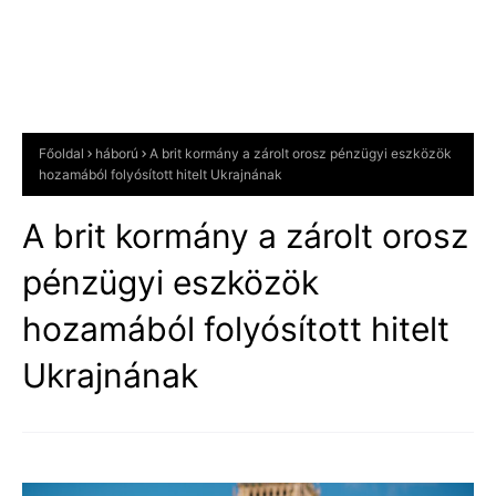
Főoldal
háború
A brit kormány a zárolt orosz pénzügyi eszközök
hozamából folyósított hitelt Ukrajnának
A brit kormány a zárolt orosz
pénzügyi eszközök
hozamából folyósított hitelt
Ukrajnának