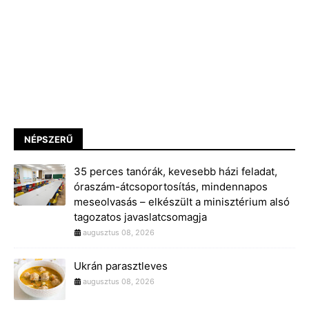
NÉPSZERŰ
35 perces tanórák, kevesebb házi feladat,
óraszám-átcsoportosítás, mindennapos
meseolvasás – elkészült a minisztérium alsó
tagozatos javaslatcsomagja
augusztus 08, 2026
Ukrán parasztleves
augusztus 08, 2026