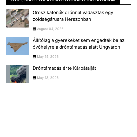
Orosz katonák drónnal vadásztak egy
zöldségárusra Herszonban
August 04, 2026
Állítólag a gyerekeket sem engedték be az
óvóhelyre a dróntámadás alatt Ungváron
May 14, 2026
Dróntámadás érte Kárpátalját
May 13, 2026