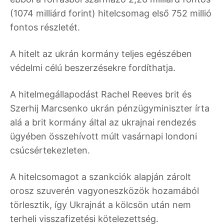
(1074 milliárd forint) hitelcsomag első 752 millió
fontos részletét.
A hitelt az ukrán kormány teljes egészében
védelmi célú beszerzésekre fordíthatja.
A hitelmegállapodást Rachel Reeves brit és
Szerhij Marcsenko ukrán pénzügyminiszter írta
alá a brit kormány által az ukrajnai rendezés
ügyében összehívott múlt vasárnapi londoni
csúcsértekezleten.
A hitelcsomagot a szankciók alapján zárolt
orosz szuverén vagyoneszközök hozamából
törlesztik, így Ukrajnát a kölcsön után nem
terheli visszafizetési kötelezettség.