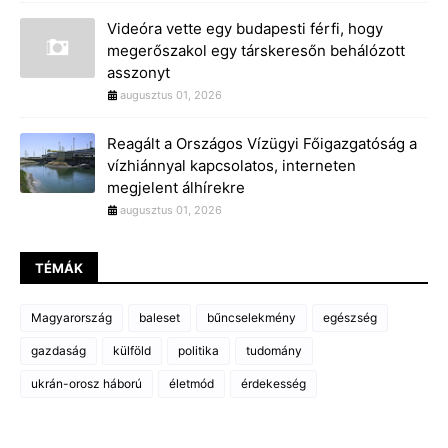
Videóra vette egy budapesti férfi, hogy
megerőszakol egy társkeresőn behálózott
asszonyt
augusztus 01, 2026
Reagált a Országos Vízügyi Főigazgatóság a
vízhiánnyal kapcsolatos, interneten
megjelent álhírekre
augusztus 01, 2026
TÉMÁK
Magyarország
baleset
bűncselekmény
egészség
gazdaság
külföld
politika
tudomány
ukrán-orosz háború
életmód
érdekesség