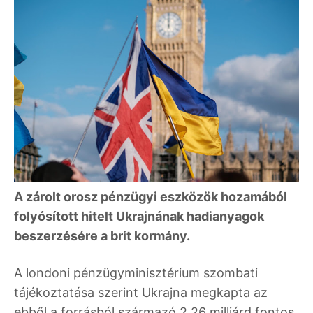
A zárolt orosz pénzügyi eszközök hozamából
folyósított hitelt Ukrajnának hadianyagok
beszerzésére a brit kormány.
A londoni pénzügyminisztérium szombati
tájékoztatása szerint Ukrajna megkapta az
ebből a forrásból származó 2,26 milliárd fontos