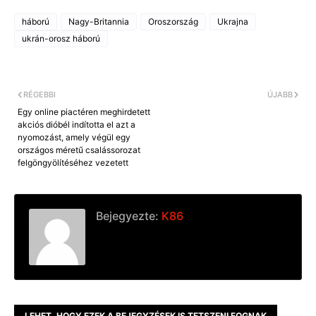
háború
Nagy-Britannia
Oroszország
Ukrajna
ukrán-orosz háború
RÉGEBBI
ÚJABB
Egy online piactéren meghirdetett
akciós dióbél indította el azt a
nyomozást, amely végül egy
országos méretű csalássorozat
felgöngyölítéséhez vezetett
Bejegyezte:
K86
LEHET, HOGY EZEK A BEJEGYZÉSEK IS TETSZENI FOGNAK