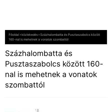
Főoldal
közlekedés
Százhalombatta és Pusztaszabolcs között
160-nal is mehetnek a vonatok szombattól
Százhalombatta és
Pusztaszabolcs között 160-
nal is mehetnek a vonatok
szombattól