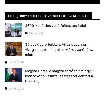
LEHET, HOGY EZEK A BEJEGYZÉSEK IS TETSZENI FOGNAK
3500 milliárdos vasútfejlesztés indul
July 22, 2026
Súlyos ügyre bukkant Vitézy, azonnali
vizsgálatot rendelt el az M6-os autópálya
miatt
July 17, 2026
Magyar Péter: a magyar történelem egyik
legnagyobb vasútfejlesztéséről döntött a
kormány
July 16, 2026