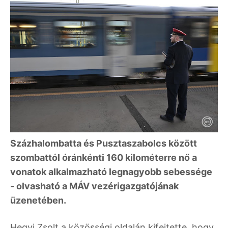
Százhalombatta és Pusztaszabolcs között
szombattól óránkénti 160 kilométerre nő a
vonatok alkalmazható legnagyobb sebessége
- olvasható a MÁV vezérigazgatójának
üzenetében.
Hegyi Zsolt a közösségi oldalán kifejtette, hogy