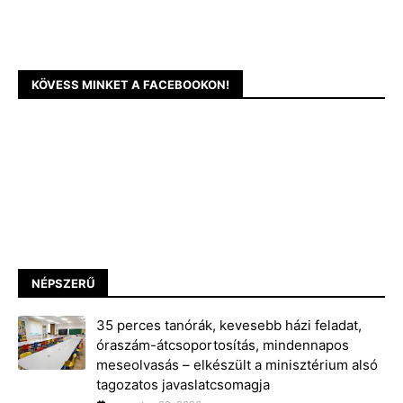
KÖVESS MINKET A FACEBOOKON!
NÉPSZERŰ
35 perces tanórák, kevesebb házi feladat,
óraszám-átcsoportosítás, mindennapos
meseolvasás – elkészült a minisztérium alsó
tagozatos javaslatcsomagja