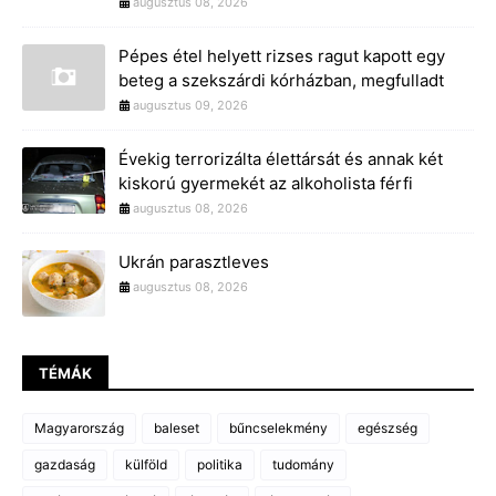
augusztus 08, 2026
Pépes étel helyett rizses ragut kapott egy
beteg a szekszárdi kórházban, megfulladt
augusztus 09, 2026
Évekig terrorizálta élettársát és annak két
kiskorú gyermekét az alkoholista férfi
augusztus 08, 2026
Ukrán parasztleves
augusztus 08, 2026
TÉMÁK
Magyarország
baleset
bűncselekmény
egészség
gazdaság
külföld
politika
tudomány