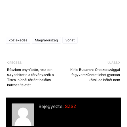
közlekedés
Magyarország
vonat
RÉGEBBI
ÚJABB
Részben enyhítette, részben
Kirilo Budanov: Oroszországgal
súlyosbította a törvényszék a
fegyverszünetet lehet gyorsan
Tisza-hídnál történt halálos
kötni, de békét nem
baleset ítéletét
Bejegyezte:
SZSZ