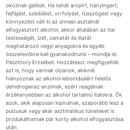
okoznak galibát. Ha tehát arcpírt, hányingert,
fejfájást, szédülést, orrfolyást, tüsszögést vagy
könnyezést vált ki az ünnepi asztalnál
elfogyasztott alkohol, akkor általában az ital
testességét, ízét, zamatát és illatát
meghatározó vegyi anyagokra és egyéb
összetevőkre kell gyanakodnunk – mondja dr.
Pászthory Erzsébet. Hozzáteszi: megfigyelték
azt is, hogy vannak olyanok, akiknél
hiányoznak az alkohol lebontásáért felelős
dehidrogenáz enzimek, ezért reagálnak
érzékenyebben az alkohol tartalmú italokra. Ők
azok, akik alaposan kipirulnak, szaporább lesz a
pulzusuk vagy akár asztmatikus tüneteket is
produkálhatnak pár korty alkohol elfogyasztása
után.