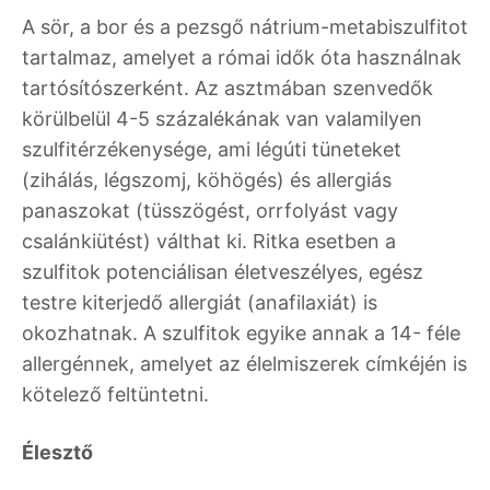
A sör, a bor és a pezsgő nátrium-metabiszulfitot
tartalmaz, amelyet a római idők óta használnak
tartósítószerként. Az asztmában szenvedők
körülbelül 4-5 százalékának van valamilyen
szulfitérzékenysége, ami légúti tüneteket
(zihálás, légszomj, köhögés) és allergiás
panaszokat (tüsszögést, orrfolyást vagy
csalánkiütést) válthat ki. Ritka esetben a
szulfitok potenciálisan életveszélyes, egész
testre kiterjedő allergiát (anafilaxiát) is
okozhatnak. A szulfitok egyike annak a 14- féle
allergénnek, amelyet az élelmiszerek címkéjén is
kötelező feltüntetni.
Élesztő