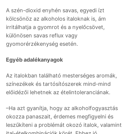
A szén-dioxid enyhén savas, egyedi ízt
kölcsönöz az alkoholos italoknak is, ám
irritálhatja a gyomrot és a nyelőcsövet,
különösen savas reflux vagy
gyomorérzékenység esetén.
Egyéb adalékanyagok
Az italokban található mesterséges aromák,
színezékek és tartósítószerek mind-mind
előidézői lehetnek az ételintoleranciának.
–Ha azt gyanítja, hogy az alkoholfogyasztás
okozza panaszait, érdemes megfigyelni és
leszűkíteni a problémát okozó italok, valamint
ital-ételkombinációk körét. Ehhez jó