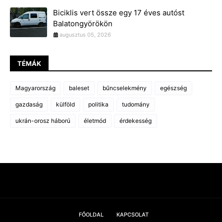
Biciklis vert össze egy 17 éves autóst
Balatongyörökön
augusztus 05, 2026
TÉMÁK
Magyarország
baleset
bűncselekmény
egészség
gazdaság
külföld
politika
tudomány
ukrán-orosz háború
életmód
érdekesség
FŐOLDAL
KAPCSOLAT