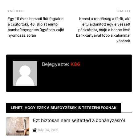
RÉGEBBI
ÚJABB
Egy 15 éves borsodi fiút fogtak el
Keresi a rendőrség a férfit, aki
a csütörtöki, 46 iskolát érintő
eltulajdonított egy elveszett
bombafenyegetés ügyében zajló
pénztárcát, majd a benne lévő
nyomozás során
bankkártyával több alkalommal
vásárolt
Bejegyezte:
K86
LEHET, HOGY EZEK A BEJEGYZÉSEK IS TETSZENI FOGNAK
Ezt biztosan nem sejtetted a dohányzásról
July 04, 2026