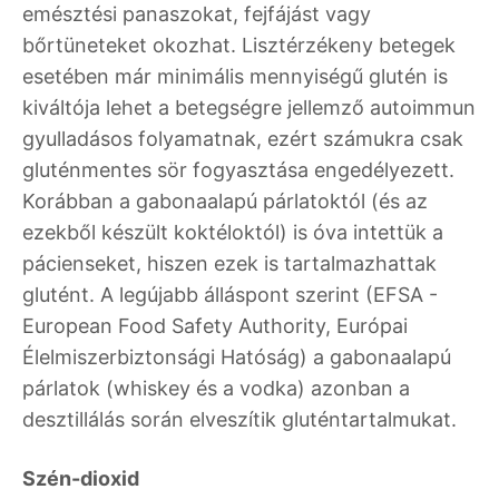
emésztési panaszokat, fejfájást vagy
bőrtüneteket okozhat. Lisztérzékeny betegek
esetében már minimális mennyiségű glutén is
kiváltója lehet a betegségre jellemző autoimmun
gyulladásos folyamatnak, ezért számukra csak
gluténmentes sör fogyasztása engedélyezett.
Korábban a gabonaalapú párlatoktól (és az
ezekből készült koktéloktól) is óva intettük a
pácienseket, hiszen ezek is tartalmazhattak
glutént. A legújabb álláspont szerint (EFSA -
European Food Safety Authority, Európai
Élelmiszerbiztonsági Hatóság) a gabonaalapú
párlatok (whiskey és a vodka) azonban a
desztillálás során elveszítik gluténtartalmukat.
Szén-dioxid