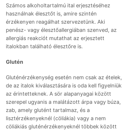
Számos alkoholtartalmú ital erjesztéséhez
használnak élesztőt is, amire szintén
érzékenyen reagálhat szervezetünk. Aki
penész- vagy élesztőallergiában szenved, az
allergiás reakciót mutathat az erjesztett
italokban található élesztőre is.
Glutén
Gluténérzékenység esetén nem csak az ételek,
de az italok kiválasztására is oda kell figyelniük
az érintetteknek. A sör alapanyagai között
szerepel ugyanis a malátázott árpa vagy búza,
zab, amely glutént tartalmaz, és a
lisztérzékenyeknél (cöliákia) vagy a nem
cöliákiás gluténérzékenyeknél többek között