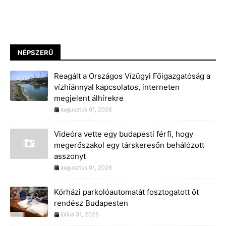
NÉPSZERŰ
Reagált a Országos Vízügyi Főigazgatóság a
vízhiánnyal kapcsolatos, interneten
megjelent álhírekre
augusztus 01, 2026
Videóra vette egy budapesti férfi, hogy
megerőszakol egy társkeresőn behálózott
asszonyt
augusztus 01, 2026
Kórházi parkolóautomatát fosztogatott öt
rendész Budapesten
július 31, 2026