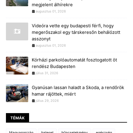
megjelent álhírekre
augusztus 01, 2026
Videóra vette egy budapesti férfi, hogy
megerőszakol egy társkeresőn behálózott
asszonyt
augusztus 01, 2026
Kórházi parkolóautomatát fosztogatott öt
rendész Budapesten
július 31, 2026
Gyanúsan lassan haladt a Skoda, a rendőrök
hamar rájöttek, miért
július 29, 2026
TÉMÁK
Magyarország
baleset
bűncselekmény
egészség