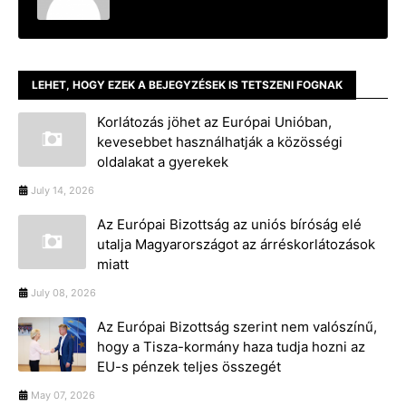
LEHET, HOGY EZEK A BEJEGYZÉSEK IS TETSZENI FOGNAK
Korlátozás jöhet az Európai Unióban,
kevesebbet használhatják a közösségi
oldalakat a gyerekek
July 14, 2026
Az Európai Bizottság az uniós bíróság elé
utalja Magyarországot az árréskorlátozások
miatt
July 08, 2026
Az Európai Bizottság szerint nem valószínű,
hogy a Tisza-kormány haza tudja hozni az
EU-s pénzek teljes összegét
May 07, 2026