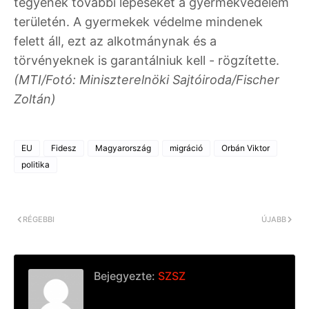
tegyenek további lépéseket a gyermekvédelem
területén. A gyermekek védelme mindenek
felett áll, ezt az alkotmánynak és a
törvényeknek is garantálniuk kell - rögzítette.
(MTI/Fotó: Miniszterelnöki Sajtóiroda/Fischer
Zoltán)
EU
Fidesz
Magyarország
migráció
Orbán Viktor
politika
RÉGEBBI
ÚJABB
Bejegyezte:
SZSZ