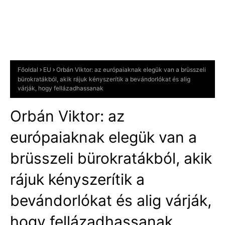
Főoldal
EU
Orbán Viktor: az európaiaknak elegük van a brüsszeli
bürokratákból, akik rájuk kényszerítik a bevándorlókat és alig
várják, hogy fellázadhassanak
Orbán Viktor: az
európaiaknak elegük van a
brüsszeli bürokratákból, akik
rájuk kényszerítik a
bevándorlókat és alig várják,
hogy fellázadhassanak