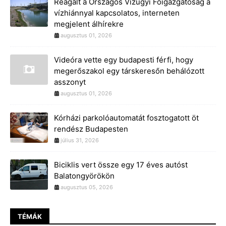
Reagált a Országos Vízügyi Főigazgatóság a
vízhiánnyal kapcsolatos, interneten
megjelent álhírekre
augusztus 01, 2026
Videóra vette egy budapesti férfi, hogy
megerőszakol egy társkeresőn behálózott
asszonyt
augusztus 01, 2026
Kórházi parkolóautomatát fosztogatott öt
rendész Budapesten
július 31, 2026
Biciklis vert össze egy 17 éves autóst
Balatongyörökön
augusztus 05, 2026
TÉMÁK