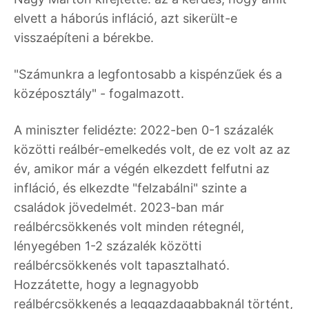
elvett a háborús infláció, azt sikerült-e
visszaépíteni a bérekbe.
"Számunkra a legfontosabb a kispénzűek és a
középosztály" - fogalmazott.
A miniszter felidézte: 2022-ben 0-1 százalék
közötti reálbér-emelkedés volt, de ez volt az az
év, amikor már a végén elkezdett felfutni az
infláció, és elkezdte "felzabálni" szinte a
családok jövedelmét. 2023-ban már
reálbércsökkenés volt minden rétegnél,
lényegében 1-2 százalék közötti
reálbércsökkenés volt tapasztalható.
Hozzátette, hogy a legnagyobb
reálbércsökkenés a leggazdagabbaknál történt,