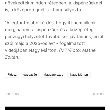
növekedtek minden rétegben, a kispénzűeknél
is, a középrétegnél is - hangsúlyozta.
"A legfontosabb kérdés, hogy itt nem állunk
meg, hanem a kispénzűek és a középréteg
pénzügyi helyzetét tovább kell javítanunk, erről
szól majd a 2025-ös év" - fogalmazott
videójában Nagy Márton.
(MTI/Fotó: Máthé
Zoltán)
Fidesz
gazdaság
Magyarország
Nagy Márton
RÉGEBBI
ÚJABB