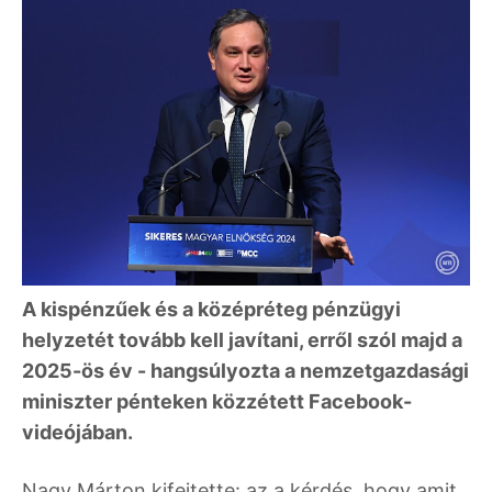
A kispénzűek és a középréteg pénzügyi
helyzetét tovább kell javítani, erről szól majd a
2025-ös év - hangsúlyozta a nemzetgazdasági
miniszter pénteken közzétett Facebook-
videójában.
Nagy Márton kifejtette: az a kérdés, hogy amit