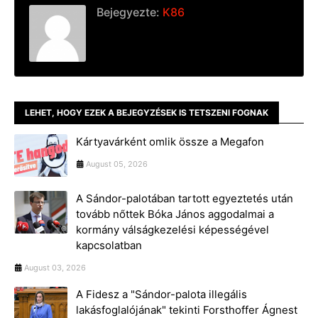
Bejegyezte:
K86
LEHET, HOGY EZEK A BEJEGYZÉSEK IS TETSZENI FOGNAK
Kártyavárként omlik össze a Megafon
August 05, 2026
A Sándor-palotában tartott egyeztetés után
tovább nőttek Bóka János aggodalmai a
kormány válságkezelési képességével
kapcsolatban
August 03, 2026
A Fidesz a "Sándor-palota illegális
lakásfoglalójának" tekinti Forsthoffer Ágnest