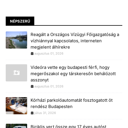
NÉPSZERŰ
Reagált a Országos Vízügyi Főigazgatóság a
vízhiánnyal kapcsolatos, interneten
megjelent álhírekre
augusztus 01, 2026
Videóra vette egy budapesti férfi, hogy
megerőszakol egy társkeresőn behálózott
asszonyt
augusztus 01, 2026
Kórházi parkolóautomatát fosztogatott öt
rendész Budapesten
július 31, 2026
Biciklis vert össze egy 17 éves autóst