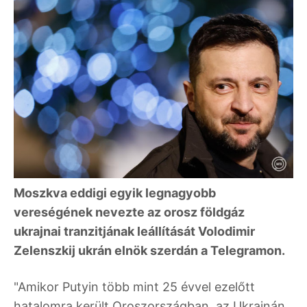
Moszkva eddigi egyik legnagyobb
vereségének nevezte az orosz földgáz
ukrajnai tranzitjának leállítását Volodimir
Zelenszkij ukrán elnök szerdán a Telegramon.
"Amikor Putyin több mint 25 évvel ezelőtt
hatalomra került Oroszországban, az Ukrajnán