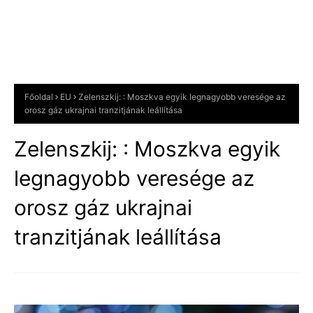
Főoldal
EU
Zelenszkij: : Moszkva egyik legnagyobb veresége az
orosz gáz ukrajnai tranzitjának leállítása
Zelenszkij: : Moszkva egyik
legnagyobb veresége az
orosz gáz ukrajnai
tranzitjának leállítása