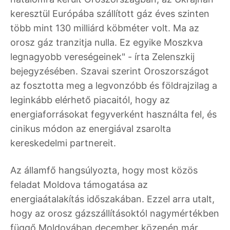
keresztül Európába szállított gáz éves szinten
több mint 130 milliárd köbméter volt. Ma az
orosz gáz tranzitja nulla. Ez egyike Moszkva
legnagyobb vereségeinek" - írta Zelenszkij
bejegyzésében. Szavai szerint Oroszországot
az fosztotta meg a legvonzóbb és földrajzilag a
leginkább elérhető piacaitól, hogy az
energiaforrásokat fegyverként használta fel, és
cinikus módon az energiával zsarolta
kereskedelmi partnereit.
Az államfő hangsúlyozta, hogy most közös
feladat Moldova támogatása az
energiaátalakítás időszakában. Ezzel arra utalt,
hogy az orosz gázszállításoktól nagymértékben
függő Moldovában december közepén már