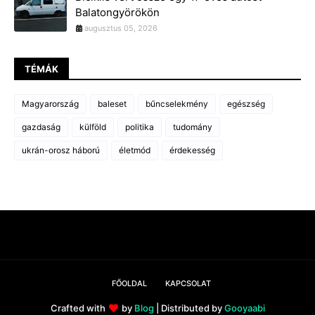
Balatongyörökön
augusztus 05, 2026
TÉMÁK
Magyarország
baleset
bűncselekmény
egészség
gazdaság
külföld
politika
tudomány
ukrán-orosz háború
életmód
érdekesség
FŐOLDAL
KAPCSOLAT
Crafted with
by
Blog
| Distributed by
Gooyaabi