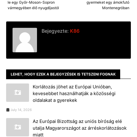
le egy Győr-Moson-Sopron
gyermeket egy ámokfutó
vármegyében élő nyugdíjastól
Montenegróban
Bejegyezte:
K86
LEHET, HOGY EZEK A BEJEGYZÉSEK IS TETSZENI FOGNAK
Korlátozás jöhet az Európai Unióban,
kevesebbet használhatják a közösségi
oldalakat a gyerekek
July 14, 2026
Az Európai Bizottság az uniós bíróság elé
utalja Magyarországot az árréskorlátozások
miatt