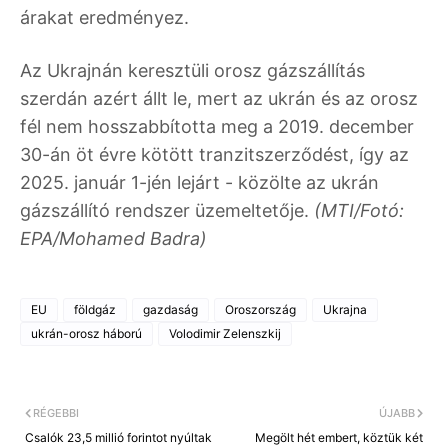
árakat eredményez.
Az Ukrajnán keresztüli orosz gázszállítás
szerdán azért állt le, mert az ukrán és az orosz
fél nem hosszabbította meg a 2019. december
30-án öt évre kötött tranzitszerződést, így az
2025. január 1-jén lejárt - közölte az ukrán
gázszállító rendszer üzemeltetője.
(MTI/Fotó:
EPA/Mohamed Badra)
EU
földgáz
gazdaság
Oroszország
Ukrajna
ukrán-orosz háború
Volodimir Zelenszkij
RÉGEBBI
ÚJABB
Csalók 23,5 millió forintot nyúltak
Megölt hét embert, köztük két