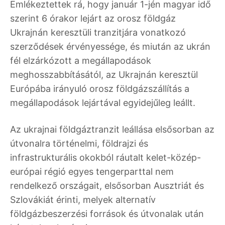
Emlékeztettek rá, hogy január 1-jén magyar idő
szerint 6 órakor lejárt az orosz földgáz
Ukrajnán keresztüli tranzitjára vonatkozó
szerződések érvényessége, és miután az ukrán
fél elzárkózott a megállapodások
meghosszabbításától, az Ukrajnán keresztül
Európába irányuló orosz földgázszállítás a
megállapodások lejártával egyidejűleg leállt.
Az ukrajnai földgáztranzit leállása elsősorban az
útvonalra történelmi, földrajzi és
infrastrukturális okokból ráutalt kelet-közép-
európai régió egyes tengerparttal nem
rendelkező országait, elsősorban Ausztriát és
Szlovákiát érinti, melyek alternatív
földgázbeszerzési források és útvonalak után