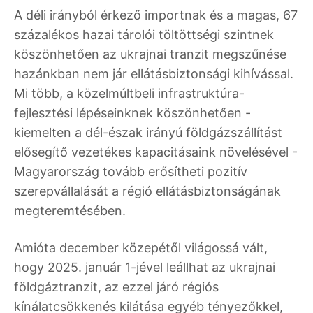
A déli irányból érkező importnak és a magas, 67
százalékos hazai tárolói töltöttségi szintnek
köszönhetően az ukrajnai tranzit megszűnése
hazánkban nem jár ellátásbiztonsági kihívással.
Mi több, a közelmúltbeli infrastruktúra-
fejlesztési lépéseinknek köszönhetően -
kiemelten a dél-észak irányú földgázszállítást
elősegítő vezetékes kapacitásaink növelésével -
Magyarország tovább erősítheti pozitív
szerepvállalását a régió ellátásbiztonságának
megteremtésében.
Amióta december közepétől világossá vált,
hogy 2025. január 1-jével leállhat az ukrajnai
földgáztranzit, az ezzel járó régiós
kínálatcsökkenés kilátása egyéb tényezőkkel,