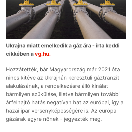
Ukrajna miatt emelkedik a gáz ára - írta keddi
cikkében a
vg.hu.
Hozzátették, bár Magyarország már 2021 óta
nincs kitéve az Ukrajnán keresztüli gáztranzit
alakulásának, a rendelkezésre álló kínálat
bármilyen szűkülése, illetve bármilyen további
árfelhajtó hatás negatívan hat az európai, így a
hazai ipar versenyképességére is. Az európai
gázárak egyre nőnek - jegyezték meg.