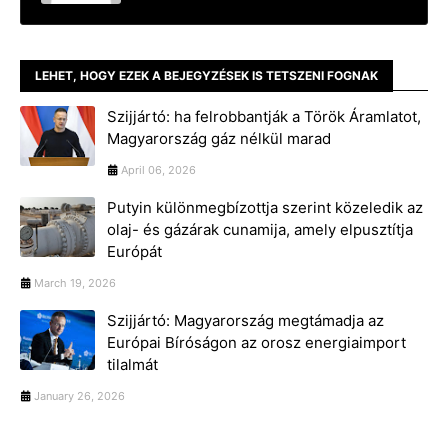
LEHET, HOGY EZEK A BEJEGYZÉSEK IS TETSZENI FOGNAK
Szijjártó: ha felrobbantják a Török Áramlatot,
Magyarország gáz nélkül marad
April 06, 2026
Putyin különmegbízottja szerint közeledik az
olaj- és gázárak cunamija, amely elpusztítja
Európát
March 19, 2026
Szijjártó: Magyarország megtámadja az
Európai Bíróságon az orosz energiaimport
tilalmát
January 26, 2026