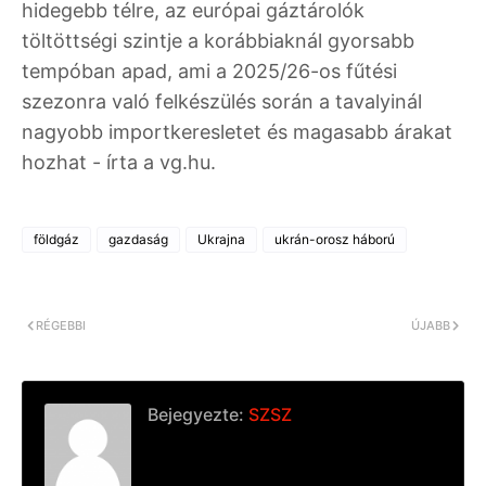
hidegebb télre, az európai gáztárolók
töltöttségi szintje a korábbiaknál gyorsabb
tempóban apad, ami a 2025/26-os fűtési
szezonra való felkészülés során a tavalyinál
nagyobb importkeresletet és magasabb árakat
hozhat - írta a vg.hu.
földgáz
gazdaság
Ukrajna
ukrán-orosz háború
RÉGEBBI
ÚJABB
Bejegyezte:
SZSZ