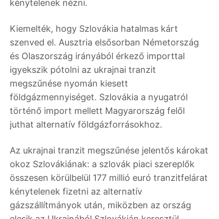
kénytelenek nézni.
Kiemelték, hogy Szlovákia hatalmas kárt
szenved el. Ausztria elsősorban Németország
és Olaszország irányából érkező importtal
igyekszik pótolni az ukrajnai tranzit
megszűnése nyomán kiesett
földgázmennyiséget. Szlovákia a nyugatról
történő import mellett Magyarország felől
juthat alternatív földgázforrásokhoz.
Az ukrajnai tranzit megszűnése jelentős károkat
okoz Szlovákiának: a szlovák piaci szereplők
összesen körülbelül 177 millió euró tranzitfelárat
kénytelenek fizetni az alternatív
gázszállítmányok után, miközben az ország
elesik az Ukrajnából Szlovákián keresztül