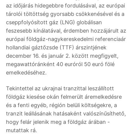
az időjárás hidegebbre fordulásával, az európai
tárolói töltöttség gyorsabb csökkenésével és a
cseppfolyósított gáz (LNG) globálisan
feszesebb kínálatával, érdemben hozzájárult az
európai földgáz-nagykereskedelmi referenciaár
hollandiai gáztőzsde (TTF) árszintjének
december 16. és január 2. között megfigyelt,
megawattóránként 40 euróról 50 euró fölé
emelkedéséhez.
Tekintettel az ukrajnai tranzittal leszállított
földgáz kiesése okán felmerült áremelkedésre
és a fenti egyéb, régión belüli költségekre, a
tranzit leállásának hatásaként valószínűsíthető,
hogy felár jelenik meg a földgáz árában -
mutattak rá.