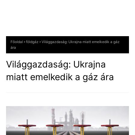
Főoldal
földgáz
Világgazdaság: Ukrajna miatt emelkedik a gáz
ára
Világgazdaság: Ukrajna
miatt emelkedik a gáz ára