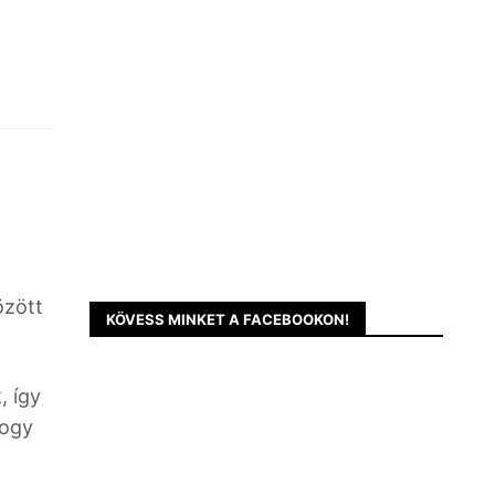
özött
KÖVESS MINKET A FACEBOOKON!
, így
hogy