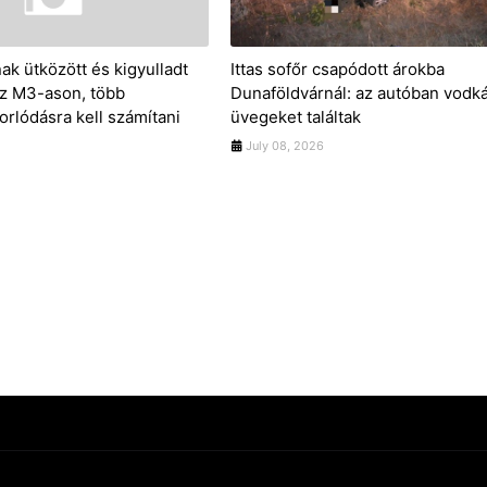
ak ütközött és kigyulladt
Ittas sofőr csapódott árokba
z M3-ason, több
Dunaföldvárnál: az autóban vodk
orlódásra kell számítani
üvegeket találtak
July 08, 2026