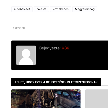
autóbaleset
baleset
közlekedés
Magyarország
RÉGEBBI
Bejegyezte:
K86
LEHET, HOGY EZEK A BEJEGYZÉSEK IS TETSZENI FOGNAK