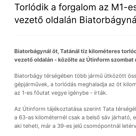
Torlódik a forgalom az M1-e
vezető oldalán Biatorbágyná
Biatorbágynál öt, Tatánál tíz kilométeres torl
vezető oldalán - közölte az Útinform szombat d
Biatorbágy térségében több jármű ütközött öss
gépjárművek, a torlódás meghaladja az öt kilom
az 1-es főutat vegye igénybe - írták.
Az Útinform tájékoztatása szerint Tata térségé
a 63-as kilométernél csak a belső sáv járható, e
aki teheti, már a 39-es jelű csomópontnál letérv