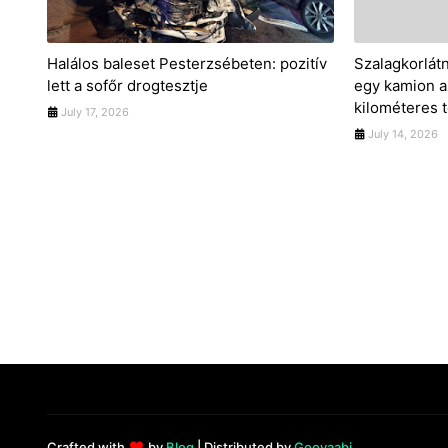
Halálos baleset Pesterzsébeten: pozitív
Szalagkorlátn
lett a sofőr drogtesztje
egy kamion a
kilométeres t
July 17, 2026
July 14, 2026
Crafted with
by
Blog
| Distributed by
Gooyaabi