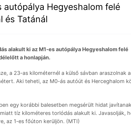
s autópálya Hegyeshalom felé
l és Tatánál
ódás alakult ki az M1-es autópálya Hegyeshalom felé
élelőtt a honlapján.
ze, a 23-as kilométernél a külső sávban araszolnak a
étert. Aki teheti, az M0-ás autóút és Herceghalom k
ben egy korábbi balesetben megsérült hidat javítanak
miatt tíz kilométeres torlódás alakult ki. Javasolják, 
e, az 1-es főúton kerüljön. (MTI)