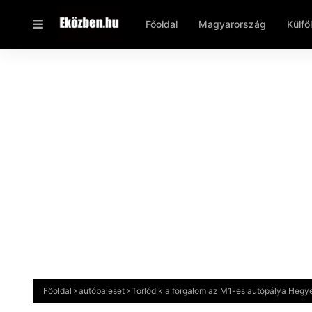
Főoldal
Magyarország
Külfö
Főoldal
autóbaleset
Torlódik a forgalom az M1-es autópálya Hegye