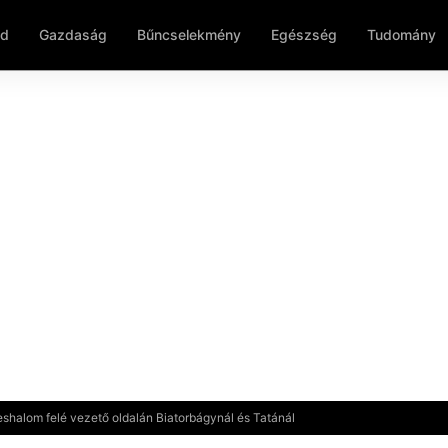
ld
Gazdaság
Bűncselekmény
Egészség
Tudomány
shalom felé vezető oldalán Biatorbágynál és Tatánál