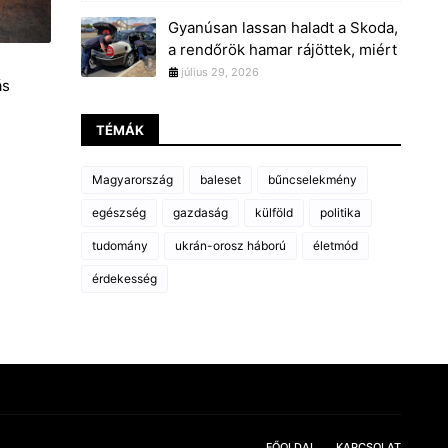
Gyanúsan lassan haladt a Skoda,
a rendőrök hamar rájöttek, miért
július 29, 2026
ás
TÉMÁK
Magyarország
baleset
bűncselekmény
egészség
gazdaság
külföld
politika
tudomány
ukrán-orosz háború
életmód
érdekesség
FŐOLDAL
KAPCSOLAT