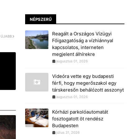
NÉPSZERŰ
Reagált a Országos Vízügyi
ÚJABB
Főigazgatóság a vízhiánnyal
kapcsolatos, interneten
megjelent álhírekre
augusztus 01, 2026
Videóra vette egy budapesti
férfi, hogy megerőszakol egy
társkeresőn behálózott asszonyt
augusztus 01, 2026
Kórházi parkolóautomatát
fosztogatott öt rendész
Budapesten
július 31, 2026