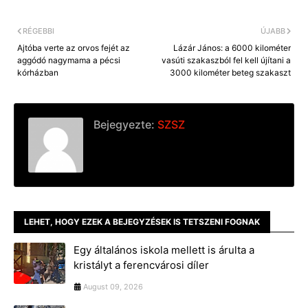
RÉGEBBI
ÚJABB
Ajtóba verte az orvos fejét az
Lázár János: a 6000 kilométer
aggódó nagymama a pécsi
vasúti szakaszból fel kell újítani a
kórházban
3000 kilométer beteg szakaszt
Bejegyezte:
SZSZ
LEHET, HOGY EZEK A BEJEGYZÉSEK IS TETSZENI FOGNAK
Egy általános iskola mellett is árulta a
kristályt a ferencvárosi díler
August 09, 2026