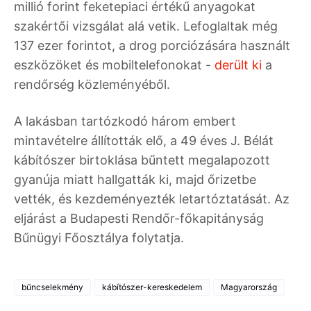
millió forint feketepiaci értékű anyagokat
szakértői vizsgálat alá vetik. Lefoglaltak még
137 ezer forintot, a drog porciózására használt
eszközöket és mobiltelefonokat -
derült ki
a
rendőrség közleményéből.
A lakásban tartózkodó három embert
mintavételre állították elő, a 49 éves J. Bélát
kábítószer birtoklása bűntett megalapozott
gyanúja miatt hallgatták ki, majd őrizetbe
vették, és kezdeményezték letartóztatását. Az
eljárást a Budapesti Rendőr-főkapitányság
Bűnügyi Főosztálya folytatja.
bűncselekmény
kábítószer-kereskedelem
Magyarország