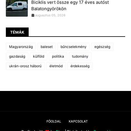
Biciklis vert össze egy 17 éves autóst
Balatongyörökön
augusztus 05, 2026
TÉMÁK
Magyarország
baleset
bűncselekmény
egészség
gazdaság
külföld
politika
tudomány
ukrán-orosz háború
életmód
érdekesség
FŐOLDAL
KAPCSOLAT