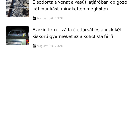
Elsodorta a vonat a vasúti átjáróban dolgozó
két munkást, mindketten meghaltak
August 09, 2026
Évekig terrorizálta élettársát és annak két
kiskorú gyermekét az alkoholista férfi
August 08, 2026