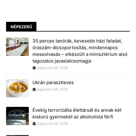
NÉPSZERŰ
35 perces tanórák, kevesebb házi feladat,
óraszám-átcsoportosítás, mindennapos
meseolvasás – elkészült a minisztérium alsó
tagozatos javaslatcsomagja
augusztus 08, 2026
Ukrán parasztleves
augusztus 08, 2026
Évekig terrorizálta élettársát és annak két
kiskorú gyermekét az alkoholista férfi
augusztus 08, 2026