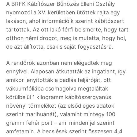
A BRFK Kábítószer Bűnözés Elleni Osztály
nyomozói a XV. kerületben ütöttek rajta egy
lakáson, ahol információik szerint kábítószert
tartottak. Az ott lakó férfi beismerte, hogy tart
otthon némi drogot, meg is mutatta, hogy hol,
de azt állította, csakis saját fogyasztásra.
A rendőrök azonban nem elégedtek meg
ennyivel. Alaposan átkutatták az ingatlant, így
amikor lenyitották a padlás feljáróját, ott
vákuumfóliába csomagolva megtaláltak
körülbelül 1 kilogramm kábítószergyanús
növényi törmeléket (az elsődleges adatok
szerint marihuánát), valamint mintegy 100
gramm fehér port – ami minden jel szerint
amfetamin. A becslések szerint összesen 4,4