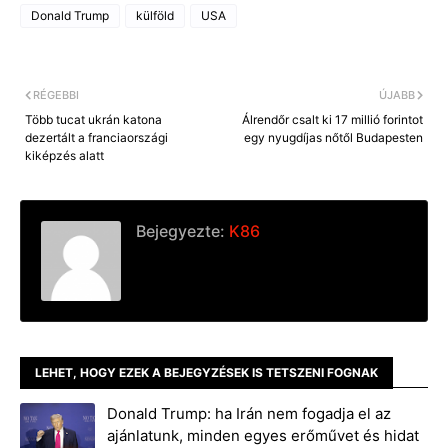
Donald Trump
külföld
USA
RÉGEBBI
ÚJABB
Több tucat ukrán katona
Álrendőr csalt ki 17 millió forintot
dezertált a franciaországi
egy nyugdíjas nőtől Budapesten
kiképzés alatt
Bejegyezte:
K86
LEHET, HOGY EZEK A BEJEGYZÉSEK IS TETSZENI FOGNAK
Donald Trump: ha Irán nem fogadja el az
ajánlatunk, minden egyes erőművet és hidat