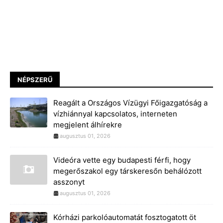
NÉPSZERŰ
Reagált a Országos Vízügyi Főigazgatóság a
vízhiánnyal kapcsolatos, interneten
megjelent álhírekre
augusztus 01, 2026
Videóra vette egy budapesti férfi, hogy
megerőszakol egy társkeresőn behálózott
asszonyt
augusztus 01, 2026
Kórházi parkolóautomatát fosztogatott öt