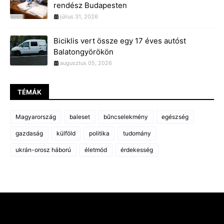
rendész Budapesten
július 31, 2026
Biciklis vert össze egy 17 éves autóst
Balatongyörökön
augusztus 05, 2026
TÉMÁK
Magyarország
baleset
bűncselekmény
egészség
gazdaság
külföld
politika
tudomány
ukrán-orosz háború
életmód
érdekesség