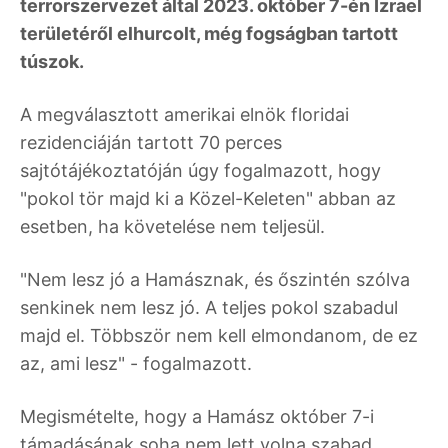
terrorszervezet által 2023. október 7-én Izrael
területéről elhurcolt, még fogságban tartott
túszok.
A megválasztott amerikai elnök floridai
rezidenciáján tartott 70 perces
sajtótájékoztatóján úgy fogalmazott, hogy
"pokol tör majd ki a Közel-Keleten" abban az
esetben, ha követelése nem teljesül.
"Nem lesz jó a Hamásznak, és őszintén szólva
senkinek nem lesz jó. A teljes pokol szabadul
majd el. Többször nem kell elmondanom, de ez
az, ami lesz" - fogalmazott.
Megismételte, hogy a Hamász október 7-i
támadásának soha nem lett volna szabad