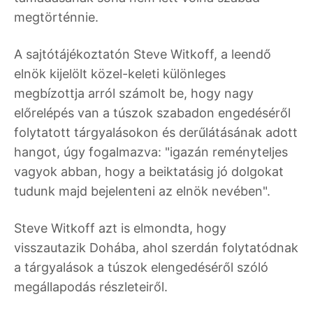
megtörténnie.
A sajtótájékoztatón Steve Witkoff, a leendő
elnök kijelölt közel-keleti különleges
megbízottja arról számolt be, hogy nagy
előrelépés van a túszok szabadon engedéséről
folytatott tárgyalásokon és derűlátásának adott
hangot, úgy fogalmazva: "igazán reményteljes
vagyok abban, hogy a beiktatásig jó dolgokat
tudunk majd bejelenteni az elnök nevében".
Steve Witkoff azt is elmondta, hogy
visszautazik Dohába, ahol szerdán folytatódnak
a tárgyalások a túszok elengedéséről szóló
megállapodás részleteiről.