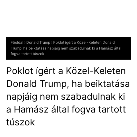
Főoldal
Donald Trump
Poklot ígért a Közel-Keleten Donald
Trump, ha beiktatása napjáig nem szabadulnak ki a Hamász által
fogva tartott túszok
Poklot ígért a Közel-Keleten
Donald Trump, ha beiktatása
napjáig nem szabadulnak ki
a Hamász által fogva tartott
túszok