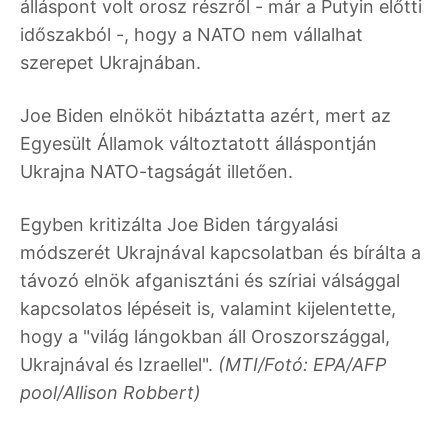
álláspont volt orosz részről - már a Putyin előtti
időszakból -, hogy a NATO nem vállalhat
szerepet Ukrajnában.
Joe Biden elnököt hibáztatta azért, mert az
Egyesült Államok változtatott álláspontján
Ukrajna NATO-tagságát illetően.
Egyben kritizálta Joe Biden tárgyalási
módszerét Ukrajnával kapcsolatban és bírálta a
távozó elnök afganisztáni és szíriai válsággal
kapcsolatos lépéseit is, valamint kijelentette,
hogy a "világ lángokban áll Oroszországgal,
Ukrajnával és Izraellel".
(MTI/Fotó: EPA/AFP
pool/Allison Robbert)