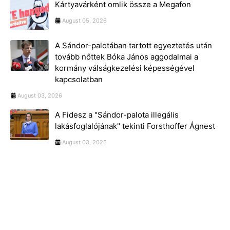
Kártyavárként omlik össze a Megafon
August 05, 2026
A Sándor-palotában tartott egyeztetés után
tovább nőttek Bóka János aggodalmai a
kormány válságkezelési képességével
kapcsolatban
August 03, 2026
A Fidesz a "Sándor-palota illegális
lakásfoglalójának" tekinti Forsthoffer Ágnest
August 03, 2026