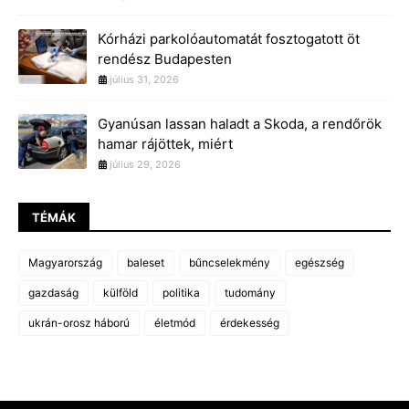
Kórházi parkolóautomatát fosztogatott öt
rendész Budapesten
július 31, 2026
Gyanúsan lassan haladt a Skoda, a rendőrök
hamar rájöttek, miért
július 29, 2026
TÉMÁK
Magyarország
baleset
bűncselekmény
egészség
gazdaság
külföld
politika
tudomány
ukrán-orosz háború
életmód
érdekesség