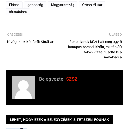
Fidesz
gazdaság
Magyarország
Orbán Viktor
társadalom
RÉGEBBI
ÚJABB
Kivégeztek két férfit Kínában
Pokoli kínok közt halt meg egy 9
hónapos borsodi kisfiú, miután 80
fokos vízzel tusolta le a
nevelőapja
Bejegyezte:
SZSZ
LEHET, HOGY EZEK A BEJEGYZÉSEK IS TETSZENI FOGNAK