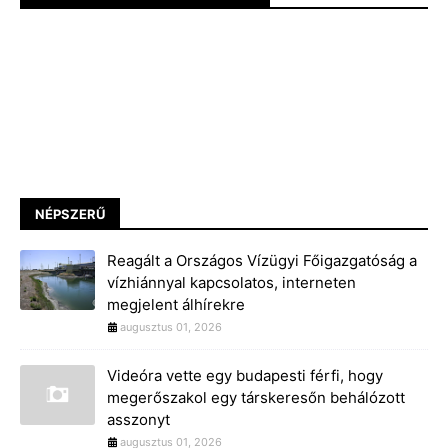
NÉPSZERŰ
Reagált a Országos Vízügyi Főigazgatóság a
vízhiánnyal kapcsolatos, interneten
megjelent álhírekre
augusztus 01, 2026
Videóra vette egy budapesti férfi, hogy
megerőszakol egy társkeresőn behálózott
asszonyt
augusztus 01, 2026