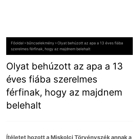
Főoldal
bűncselekmény
Olyat behúzott az apa a 13 éves fiába
szerelmes férfinak, hogy az majdnem belehalt
Olyat behúzott az apa a 13
éves fiába szerelmes
férfinak, hogy az majdnem
belehalt
Ítéletet hozott a Miskolci Törvényszék annak a