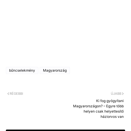
bűncselekmény
Magyarország
RÉGEBBI
ÚJABB
Ki fog gyógyítani
Magyarországon? – Egyre több
helyen csak helyettesítő
háziorvos van