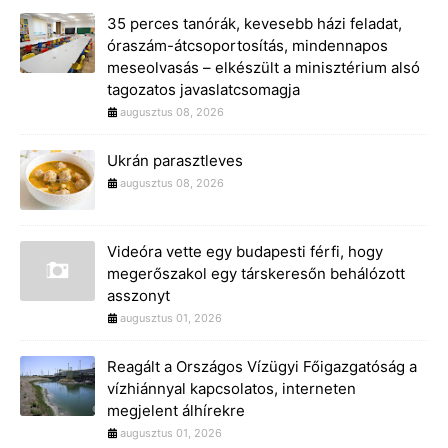
35 perces tanórák, kevesebb házi feladat,
óraszám-átcsoportosítás, mindennapos
meseolvasás – elkészült a minisztérium alsó
tagozatos javaslatcsomagja
augusztus 08, 2026
Ukrán parasztleves
augusztus 08, 2026
Videóra vette egy budapesti férfi, hogy
megerőszakol egy társkeresőn behálózott
asszonyt
augusztus 01, 2026
Reagált a Országos Vízügyi Főigazgatóság a
vízhiánnyal kapcsolatos, interneten
megjelent álhírekre
augusztus 01, 2026