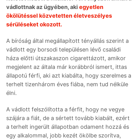
vádlottnak az ügyében, aki
egyetlen
ökölütéssel közvetetten életveszélyes
sérüléseket okozott.
A bíróság által megállapított tényállás szerint a
vádlott egy borsodi településen lévő családi
háza előtti útszakaszon cigarettázott, amikor
megjelent az általa már korábbról ismert, ittas
állapotú férfi, aki azt kiabálta, hogy szerelmes a
terhelt tizenhárom éves fiába, nem tud nélküle
élni.
A vádlott felszólította a férfit, hogy ne vegye
szájára a fiát, de a sértett tovább kiabált, ezért
a terhelt ingerült állapotban odament hozzá és
egy alkalommal, jobb kezét ökölbe szorítva,