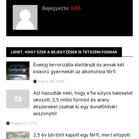
Bejegyezte:
K86
LEHET, HOGY EZEK A BEJEGYZÉSEK IS TETSZENI FOGNAK
Évekig terrorizálta élettársát és annak két
kiskorú gyermekét az alkoholista férfi
August 08, 2026
Azt hazudták neki, hogy a fia súlyos balesetet
okozott, 2,5 millió forintot és arany
ékszereket csaltak ki egy dunaföldvári
asszonytól
August 07, 2026
2,5 év börtönt kapott egy férfi, mert ellopott