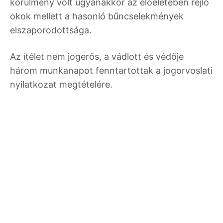
körülmény volt ugyanakkor az előéletében rejlő
okok mellett a hasonló bűncselekmények
elszaporodottsága.
Az ítélet nem jogerős, a vádlott és védője
három munkanapot fenntartottak a jogorvoslati
nyilatkozat megtételére.