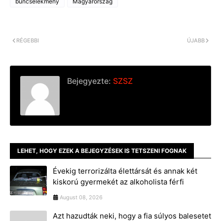
bűncselekmény
Magyarország
RÉGEBBI
ÚJABB
Bejegyezte:
SZSZ
LEHET, HOGY EZEK A BEJEGYZÉSEK IS TETSZENI FOGNAK
Évekig terrorizálta élettársát és annak két
kiskorú gyermekét az alkoholista férfi
August 08, 2026
Azt hazudták neki, hogy a fia súlyos balesetet