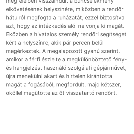
megfelelően visszaindult a bűncselekmény
elkövetésének helyszínére, miközben a rendőr
hátulról megfogta a ruházatát, ezzel biztosítva
azt, hogy az intézkedés alól ne vonja ki magát.
Eközben a hivatalos személy rendőri segítséget
kért a helyszínre, akik pár percen belül
megérkeztek. A megalapozott gyanú szerint,
amikor a férfi észlelte a megkülönböztető fény-
és hangjelzést használó szolgálati gépjárművet,
újra menekülni akart és hirtelen kirántotta
magát a fogásából, megfordult, majd kétszer,
ököllel megütötte az őt visszatartó rendőrt.