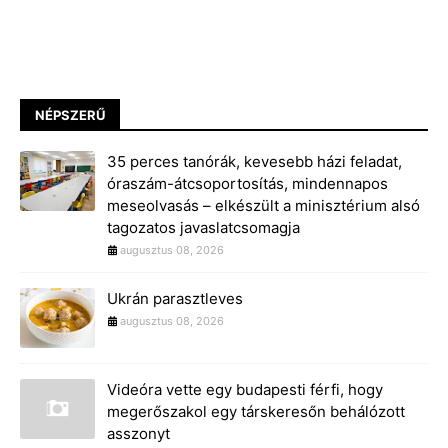
NÉPSZERŰ
35 perces tanórák, kevesebb házi feladat,
óraszám-átcsoportosítás, mindennapos
meseolvasás – elkészült a minisztérium alsó
tagozatos javaslatcsomagja
augusztus 08, 2026
Ukrán parasztleves
augusztus 08, 2026
Videóra vette egy budapesti férfi, hogy
megerőszakol egy társkeresőn behálózott
asszonyt