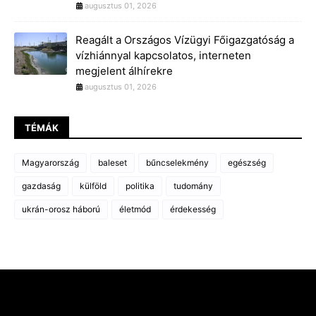
augusztus 01, 2026
Reagált a Országos Vízügyi Főigazgatóság a
vízhiánnyal kapcsolatos, interneten
megjelent álhírekre
augusztus 01, 2026
TÉMÁK
Magyarország
baleset
bűncselekmény
egészség
gazdaság
külföld
politika
tudomány
ukrán-orosz háború
életmód
érdekesség