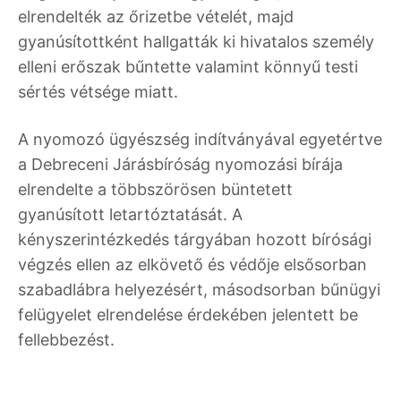
elrendelték az őrizetbe vételét, majd
gyanúsítottként hallgatták ki hivatalos személy
elleni erőszak bűntette valamint könnyű testi
sértés vétsége miatt.
A nyomozó ügyészség indítványával egyetértve
a Debreceni Járásbíróság nyomozási bírája
elrendelte a többszörösen büntetett
gyanúsított letartóztatását. A
kényszerintézkedés tárgyában hozott bírósági
végzés ellen az elkövető és védője elsősorban
szabadlábra helyezésért, másodsorban bűnügyi
felügyelet elrendelése érdekében jelentett be
fellebbezést.