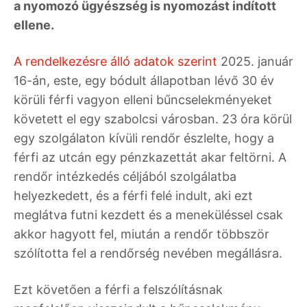
a nyomozó ügyészség is nyomozást indított
ellene.
A rendelkezésre álló adatok szerint
2025. január
16-án, este, egy bódult állapotban lévő 30 év
körüli férfi vagyon elleni bűncselekményeket
követett el egy szabolcsi városban. 23 óra körül
egy szolgálaton kívüli rendőr észlelte, hogy a
férfi az utcán egy pénzkazettát akar feltörni. A
rendőr intézkedés céljából szolgálatba
helyezkedett, és a férfi felé indult, aki ezt
meglátva futni kezdett és a meneküléssel csak
akkor hagyott fel, miután a rendőr többször
szólította fel a rendőrség nevében megállásra.
Ezt követően a férfi a felszólításnak