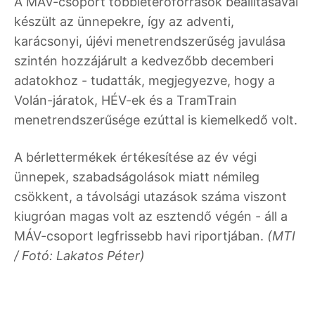
A MÁV-csoport többleterőforrások beállításával
készült az ünnepekre, így az adventi,
karácsonyi, újévi menetrendszerűség javulása
szintén hozzájárult a kedvezőbb decemberi
adatokhoz - tudatták, megjegyezve, hogy a
Volán-járatok, HÉV-ek és a TramTrain
menetrendszerűsége ezúttal is kiemelkedő volt.
A bérlettermékek értékesítése az év végi
ünnepek, szabadságolások miatt némileg
csökkent, a távolsági utazások száma viszont
kiugróan magas volt az esztendő végén - áll a
MÁV-csoport legfrissebb havi riportjában.
(MTI
/ Fotó: Lakatos Péter)