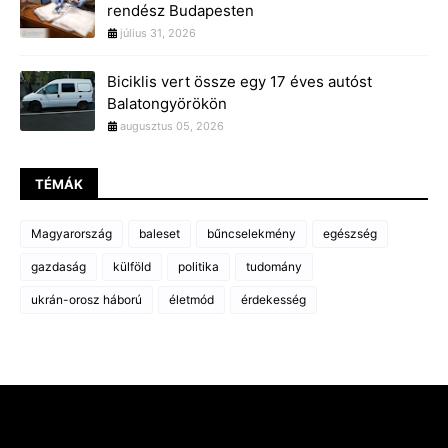
rendész Budapesten
július 31, 2026
Biciklis vert össze egy 17 éves autóst
Balatongyörökön
augusztus 05, 2026
TÉMÁK
Magyarország
baleset
bűncselekmény
egészség
gazdaság
külföld
politika
tudomány
ukrán-orosz háború
életmód
érdekesség