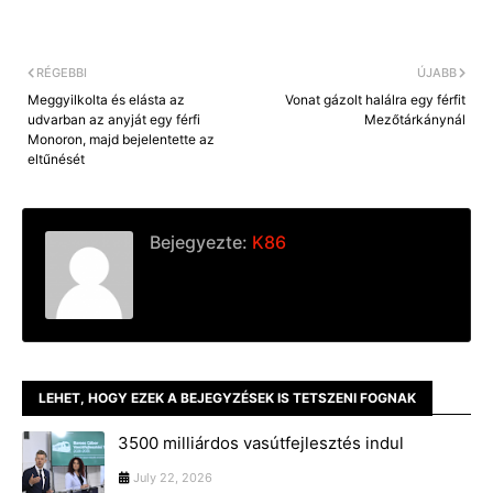
RÉGEBBI
ÚJABB
Meggyilkolta és elásta az
Vonat gázolt halálra egy férfit
udvarban az anyját egy férfi
Mezőtárkánynál
Monoron, majd bejelentette az
eltűnését
Bejegyezte:
K86
LEHET, HOGY EZEK A BEJEGYZÉSEK IS TETSZENI FOGNAK
3500 milliárdos vasútfejlesztés indul
July 22, 2026