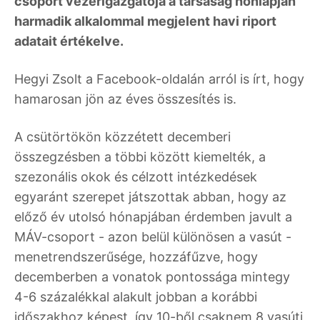
csoport vezérigazgatója a társaság honlapján
harmadik alkalommal megjelent havi riport
adatait értékelve.
Hegyi Zsolt a Facebook-oldalán arról is írt, hogy
hamarosan jön az éves összesítés is.
A csütörtökön közzétett decemberi
összegzésben a többi között kiemelték, a
szezonális okok és célzott intézkedések
egyaránt szerepet játszottak abban, hogy az
előző év utolsó hónapjában érdemben javult a
MÁV-csoport - azon belül különösen a vasút -
menetrendszerűsége, hozzáfűzve, hogy
decemberben a vonatok pontossága mintegy
4-6 százalékkal alakult jobban a korábbi
időszakhoz képest, így 10-ből csaknem 8 vasúti