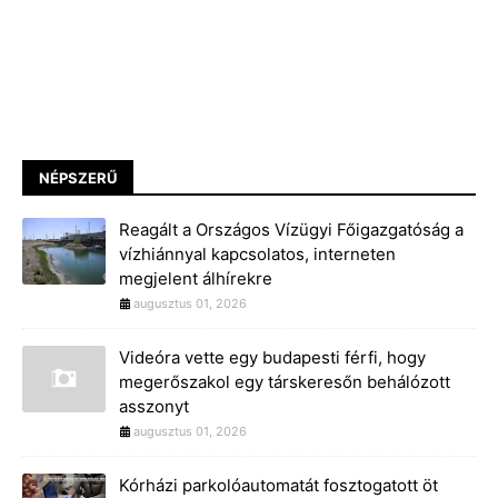
NÉPSZERŰ
Reagált a Országos Vízügyi Főigazgatóság a
vízhiánnyal kapcsolatos, interneten
megjelent álhírekre
augusztus 01, 2026
Videóra vette egy budapesti férfi, hogy
megerőszakol egy társkeresőn behálózott
asszonyt
augusztus 01, 2026
Kórházi parkolóautomatát fosztogatott öt