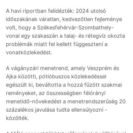
A havi riportban felidézték: 2024 utolsó
időszakának váratlan, kedvezőtlen fejleménye
volt, hogy a Székesfehérvár-Szombathely-
vonal egy szakaszán a talaj- és rétegvíz okozta
problémák miatt fel kellett függeszteni a
vonatközlekedést.
A vágányzári menetrend, amely Veszprém és
Ajka közötti, pótlóbuszos közlekedéssel
egészült ki, beváltotta a hozzá fűzött szakmai
reményeket, az összességben félórányi
menetidő-növekedést a menetrendszerűség 20
százalékos javulása tudta ellensúlyozni -
közölték.