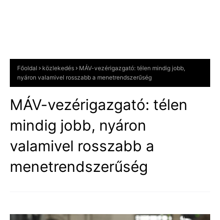
Főoldal
közlekedés
MÁV-vezérigazgató: télen mindig jobb,
nyáron valamivel rosszabb a menetrendszerűség
MÁV-vezérigazgató: télen
mindig jobb, nyáron
valamivel rosszabb a
menetrendszerűség