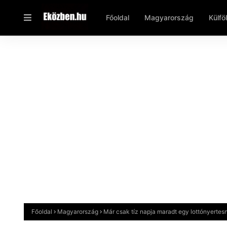
Főoldal
Magyarország
Külfö
Főoldal
Magyarország
Már csak tíz napja maradt egy lottónyertes