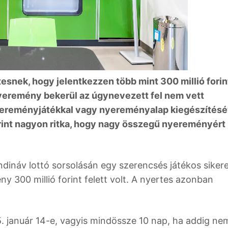
tesnek, hogy jelentkezzen több mint 300 millió fori
yeremény bekerül az úgynevezett fel nem vett
yereményjátékkal vagy nyereményalap kiegészítésé
erint nagyon ritka, hogy nagy összegű nyereményért
ndináv lottó sorsolásán egy szerencsés játékos siker
ny 300 millió forint felett volt. A nyertes azonban
5. január 14-e, vagyis mindössze 10 nap, ha addig ne