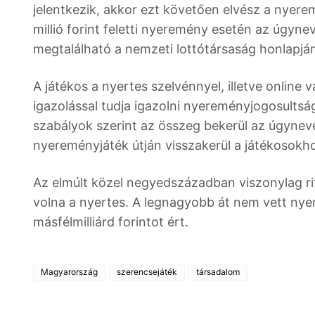
jelentkezik, akkor ezt követően elvész a nyere
millió forint feletti nyeremény esetén az úgyne
megtalálható a nemzeti lottótársaság honlapján,
A játékos a nyertes szelvénnyel, illetve online 
igazolással tudja igazolni nyereményjogosultsá
szabályok szerint az összeg bekerül az úgynev
nyereményjáték útján visszakerül a játékosokhoz
Az elmúlt közel negyedszázadban viszonylag ri
volna a nyertes. A legnagyobb át nem vett nyer
másfélmilliárd forintot ért.
Magyarország
szerencsejáték
társadalom