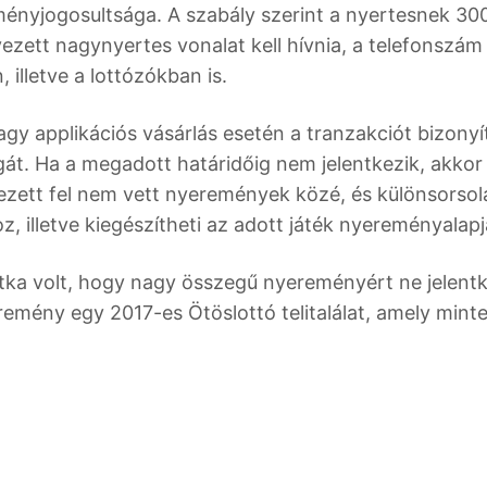
ményjogosultsága. A szabály szerint a nyertesnek 30
vezett nagynyertes vonalat kell hívnia, a telefonszám
 illetve a lottózókban is.
vagy applikációs vásárlás esetén a tranzakciót bizonyí
gát. Ha a megadott határidőig nem jelentkezik, akkor
ezett fel nem vett nyeremények közé, és különsorsol
, illetve kiegészítheti az adott játék nyereményalapj
tka volt, hogy nagy összegű nyereményért ne jelent
emény egy 2017-es Ötöslottó telitalálat, amely mint