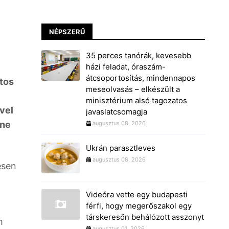
NÉPSZERŰ
35 perces tanórák, kevesebb
házi feladat, óraszám-
átcsoportosítás, mindennapos
ntos
meseolvasás – elkészült a
minisztérium alsó tagozatos
vel
javaslatcsomagja
 ne
augusztus 08, 2026
Ukrán parasztleves
augusztus 08, 2026
esen
Videóra vette egy budapesti
férfi, hogy megerőszakol egy
társkeresőn behálózott asszonyt
m
augusztus 01, 2026