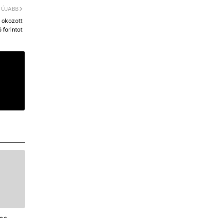
ÚJABB
l okozott
 forintot