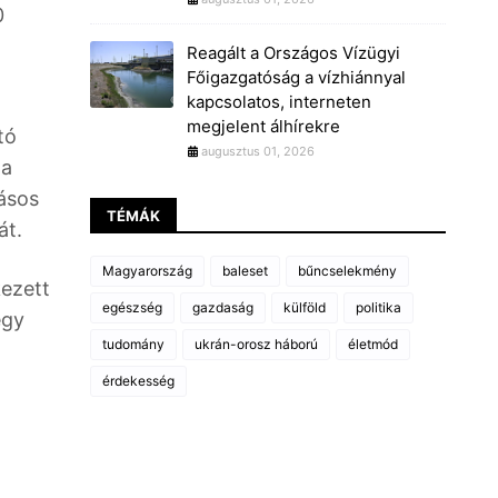
0
Reagált a Országos Vízügyi
Főigazgatóság a vízhiánnyal
kapcsolatos, interneten
megjelent álhírekre
tó
augusztus 01, 2026
 a
ásos
TÉMÁK
át.
Magyarország
baleset
bűncselekmény
kezett
egészség
gazdaság
külföld
politika
egy
tudomány
ukrán-orosz háború
életmód
érdekesség