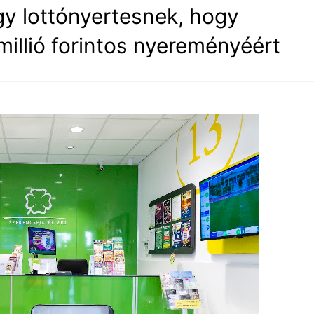
gy lottónyertesnek, hogy
illió forintos nyereményéért