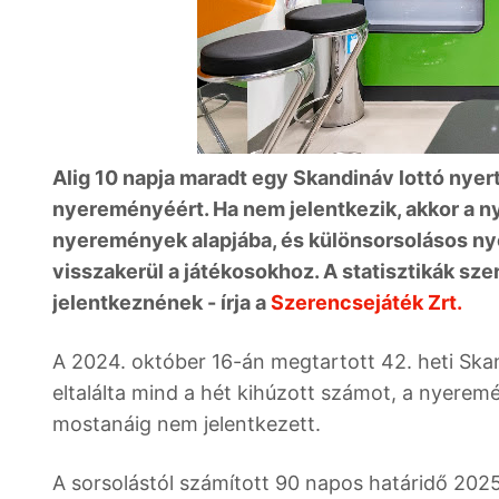
Alig 10 napja maradt egy Skandináv lottó nyer
nyereményéért. Ha nem jelentkezik, akkor a n
nyeremények alapjába, és különsorsolásos n
visszakerül a játékosokhoz. A statisztikák sz
jelentkeznének - írja a
Szerencsejáték Zrt.
A 2024. október 16-án megtartott 42. heti Ska
eltalálta mind a hét kihúzott számot, a nyeremé
mostanáig nem jelentkezett.
A sorsolástól számított 90 napos határidő 202