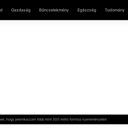
ld
Gazdaság
Bűncselekmény
Egészség
Tudomány
nek, hogy jelentkezzen több mint 300 millió forintos nyereményéért