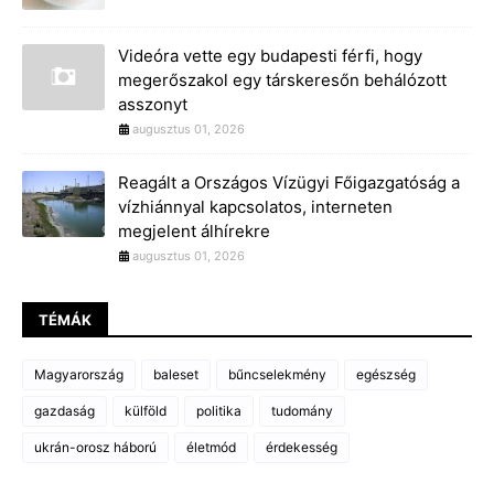
Videóra vette egy budapesti férfi, hogy
megerőszakol egy társkeresőn behálózott
asszonyt
augusztus 01, 2026
Reagált a Országos Vízügyi Főigazgatóság a
vízhiánnyal kapcsolatos, interneten
megjelent álhírekre
augusztus 01, 2026
TÉMÁK
Magyarország
baleset
bűncselekmény
egészség
gazdaság
külföld
politika
tudomány
ukrán-orosz háború
életmód
érdekesség