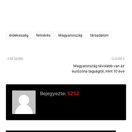
érdekesség
felmérés
Magyarország
társadalom
RÉGEBBI
ÚJABB
Magyarország távolabb van az
eurózóna tagságtól, mint 10 éve
Bejegyezte:
SZSZ