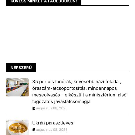
KÖVESS MINKET A FACEBOOKON!
NÉPSZERŰ
35 perces tanórák, kevesebb házi feladat,
óraszám-átcsoportosítás, mindennapos
meseolvasás – elkészült a minisztérium alsó
tagozatos javaslatcsomagja
augusztus 08, 2026
Ukrán parasztleves
augusztus 08, 2026