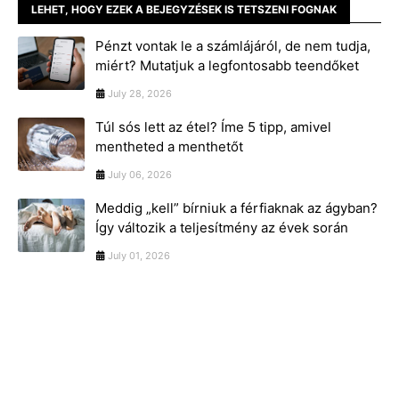
LEHET, HOGY EZEK A BEJEGYZÉSEK IS TETSZENI FOGNAK
Pénzt vontak le a számlájáról, de nem tudja,
miért? Mutatjuk a legfontosabb teendőket
July 28, 2026
Túl sós lett az étel? Íme 5 tipp, amivel
mentheted a menthetőt
July 06, 2026
Meddig „kell” bírniuk a férfiaknak az ágyban?
Így változik a teljesítmény az évek során
July 01, 2026