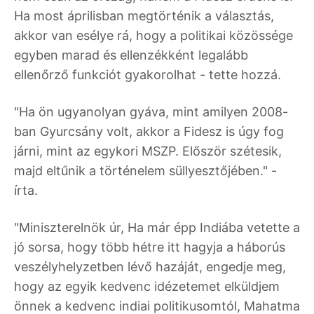
Ha most áprilisban megtörténik a választás,
akkor van esélye rá, hogy a politikai közössége
egyben marad és ellenzékként legalább
ellenőrző funkciót gyakorolhat - tette hozzá.
"Ha ön ugyanolyan gyáva, mint amilyen 2008-
ban Gyurcsány volt, akkor a Fidesz is úgy fog
járni, mint az egykori MSZP. Először szétesik,
majd eltűnik a történelem süllyesztőjében." -
írta.
"Miniszterelnök úr, Ha már épp Indiába vetette a
jó sorsa, hogy több hétre itt hagyja a háborús
veszélyhelyzetben lévő hazáját, engedje meg,
hogy az egyik kedvenc idézetemet elküldjem
önnek a kedvenc indiai politikusomtól, Mahatma