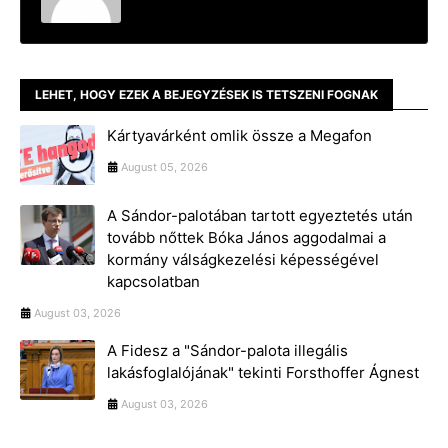
LEHET, HOGY EZEK A BEJEGYZÉSEK IS TETSZENI FOGNAK
Kártyavárként omlik össze a Megafon
August 05, 2026
A Sándor-palotában tartott egyeztetés után
tovább nőttek Bóka János aggodalmai a
kormány válságkezelési képességével
kapcsolatban
August 03, 2026
A Fidesz a "Sándor-palota illegális
lakásfoglalójának" tekinti Forsthoffer Ágnest
August 03, 2026