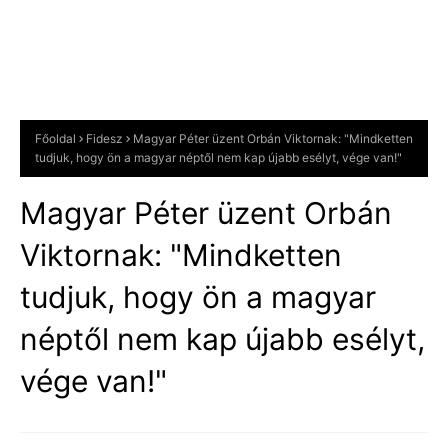
Főoldal
Fidesz
Magyar Péter üzent Orbán Viktornak: "Mindketten
tudjuk, hogy ön a magyar néptől nem kap újabb esélyt, vége van!"
Magyar Péter üzent Orbán
Viktornak: "Mindketten
tudjuk, hogy ön a magyar
néptől nem kap újabb esélyt,
vége van!"