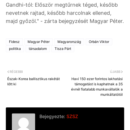
Gandhi-tól: Először megtűrnek téged, később
nevetnek rajtad, később harcolnak ellened,
majd győzöl." - zárta bejegyzését Magyar Péter.
Fidesz
Magyar Péter
Magyarország
Orbán Viktor
politika
társadalom
Tisza Párt
RÉGEBBI
ÚJABB
Észak-Korea ballisztikus rakétát
Havi 150 ezer forintos lakhatási
lőtt ki
támogatást is kaphatnak a 35
évnél fiatalabb munkavállalók a
munkáltatótól
Bejegyezte:
SZSZ