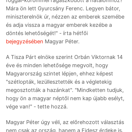
foggal-körömmel ragaszkodott a hatalomhoz?
Mára ön lett Gyurcsány Ferenc. Legyen bátor,
miniszterelnök úr, nézzen az emberek szemébe
és adja vissza a magyar emberek kezébe a
döntés lehetőségét!" - írta hétfői
bejegyzésében
Magyar Péter.
A Tisza Párt elnöke szerint Orbán Viktornak 14
éve és minden lehetősége megvolt, hogy
Magyarország szintet lépjen, ehhez képest
"szétlopták, lezüllesztették és a végletekig
megosztották a hazánkat". "Mindketten tudjuk,
hogy ön a magyar néptől nem kap újabb esélyt,
vége van!" - tette hozzá.
Magyar Péter úgy véli, az előrehozott választás
nem csak az ország, hanem a Fidesz érdeke is.