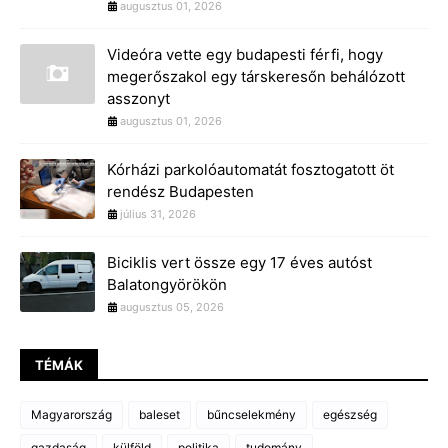
augusztus 01, 2026
Videóra vette egy budapesti férfi, hogy
megerőszakol egy társkeresőn behálózott
asszonyt
augusztus 01, 2026
Kórházi parkolóautomatát fosztogatott öt
rendész Budapesten
július 31, 2026
Biciklis vert össze egy 17 éves autóst
Balatongyörökön
augusztus 05, 2026
TÉMÁK
Magyarország
baleset
bűncselekmény
egészség
gazdaság
külföld
politika
tudomány