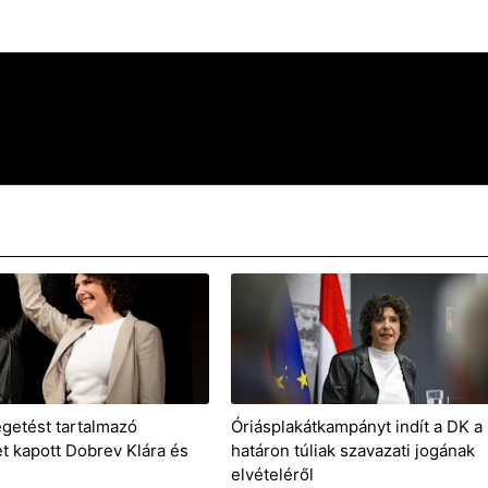
egetést tartalmazó
Óriásplakátkampányt indít a DK a
t kapott Dobrev Klára és
határon túliak szavazati jogának
elvételéről