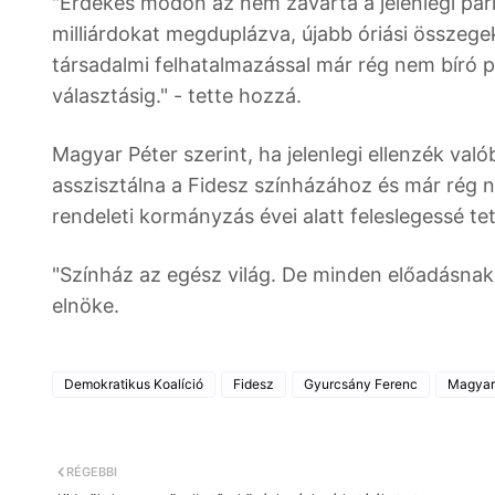
"Érdekes módon az nem zavarta a jelenlegi parl
milliárdokat megduplázva, újabb óriási összege
társadalmi felhatalmazással már rég nem bíró 
választásig." - tette hozzá.
Magyar Péter szerint, ha jelenlegi ellenzék va
asszisztálna a Fidesz színházához és már rég n
rendeleti kormányzás évei alatt feleslegessé t
"Színház az egész világ. De minden előadásnak 
elnöke.
Demokratikus Koalíció
Fidesz
Gyurcsány Ferenc
Magyar
RÉGEBBI