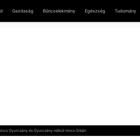
ld
Gazdaság
Bűncselekmény
Egészség
Tudomány
 nincs Gyurcsány és Gyurcsány nélkül nincs Orbán