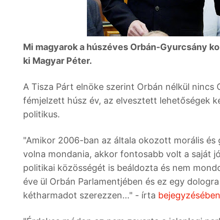
Mi magyarok a húszéves Orbán-Gyurcsány kors
ki Magyar Péter.
A Tisza Párt elnöke szerint Orbán nélkül nincs
fémjelzett húsz év, az elvesztett lehetőségek 
politikus.
"Amikor 2006-ban az általa okozott morális és 
volna mondania, akkor fontosabb volt a saját jól
politikai közösségét is beáldozta és nem mondo
éve ül Orbán Parlamentjében és ez egy dologra
kétharmadot szerezzen…" - írta
bejegyzésébe