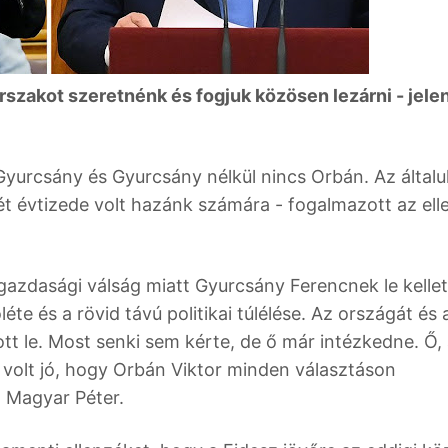
zakot szeretnénk és fogjuk közösen lezárni - jele
 Gyurcsány és Gyurcsány nélkül nincs Orbán. Az általu
két évtizede volt hazánk számára - fogalmazott az ell
gazdasági válság miatt Gyurcsány Ferencnek le kellet
éte és a rövid távú politikai túlélése. Az országát és 
tt le. Most senki sem kérte, de ő már intézkedne. Ő, 
 volt jó, hogy Orbán Viktor minden választáson
n
Magyar Péter.