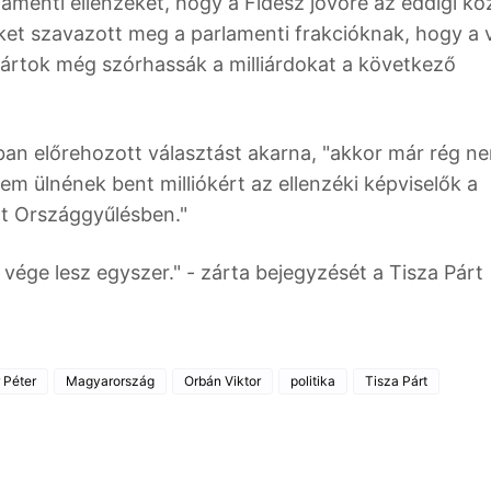
amenti ellenzéket, hogy a Fidesz jövőre az eddigi k
ket szavazott meg a parlamenti frakcióknak, hogy a 
pártok még szórhassák a milliárdokat a következő
lóban előrehozott választást akarna, "akkor már rég n
em ülnének bent milliókért az ellenzéki képviselők a
ett Országgyűlésben."
vége lesz egyszer." - zárta bejegyzését a Tisza Párt
 Péter
Magyarország
Orbán Viktor
politika
Tisza Párt