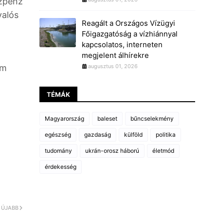
özpénz
valós
Reagált a Országos Vízügyi
Főigazgatóság a vízhiánnyal
kapcsolatos, interneten
megjelent álhírekre
em
augusztus 01, 2026
TÉMÁK
Magyarország
baleset
bűncselekmény
egészség
gazdaság
külföld
politika
tudomány
ukrán-orosz háború
életmód
érdekesség
ÚJABB