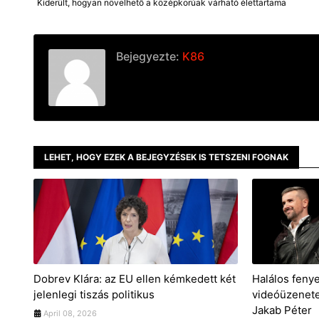
Kiderült, hogyan növelhető a középkorúak várható élettartama
Bejegyezte:
K86
LEHET, HOGY EZEK A BEJEGYZÉSEK IS TETSZENI FOGNAK
Dobrev Klára: az EU ellen kémkedett két
Halálos feny
jelenlegi tiszás politikus
videóüzenete
Jakab Péter
April 08, 2026