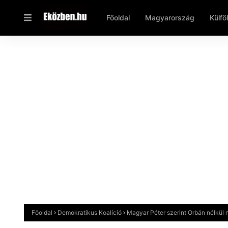
Főoldal
Magyarország
Külfö
Főoldal
Demokratikus Koalíció
Magyar Péter szerint Orbán nélkül