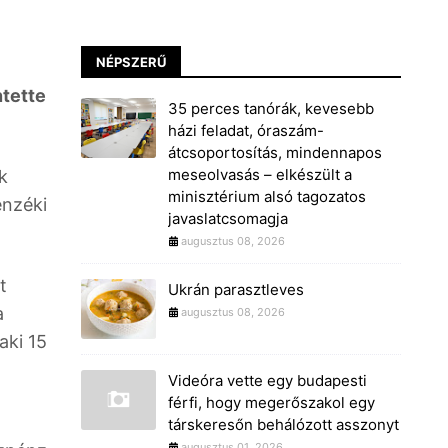
NÉPSZERŰ
ntette
35 perces tanórák, kevesebb
házi feladat, óraszám-
átcsoportosítás, mindennapos
meseolvasás – elkészült a
k
minisztérium alsó tagozatos
enzéki
javaslatcsomagja
augusztus 08, 2026
t
Ukrán parasztleves
a
augusztus 08, 2026
aki 15
Videóra vette egy budapesti
férfi, hogy megerőszakol egy
társkeresőn behálózott asszonyt
augusztus 01, 2026