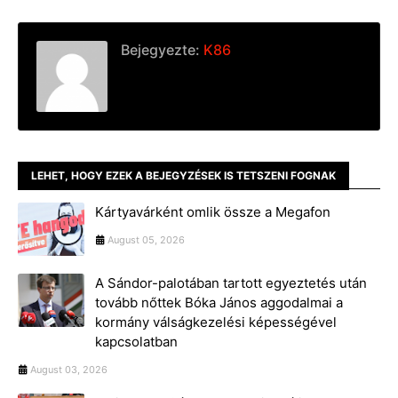
Bejegyezte:
K86
LEHET, HOGY EZEK A BEJEGYZÉSEK IS TETSZENI FOGNAK
Kártyavárként omlik össze a Megafon
August 05, 2026
A Sándor-palotában tartott egyeztetés után
tovább nőttek Bóka János aggodalmai a
kormány válságkezelési képességével
kapcsolatban
August 03, 2026