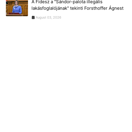
A Fidesz a "Sándor-palota illegális
lakásfoglalójának" tekinti Forsthoffer Ágnest
August 03, 2026