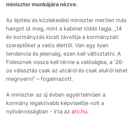
miniszter munkájára nézve.
Az építési és közlekedési miniszter merően más
hangot üt meg, mint a kabinet többi tagja. „14
év kormányzás kicsit távolítja a kormányzati
szereplőket a valós élettől. Van egy ilyen
tendencia és jelenség, ezen kell változtatni. A
Fidesznek vissza kell térnie a valóságba, a ‘26-
os választás csak az utcáról és csak alulról lehet
megnyerni” – fogalmazott.
A miniszter az új évben egyértelműen a
kormány legaktívabb képviselője volt a
nyilvánosságban - írta az
atv.hu.