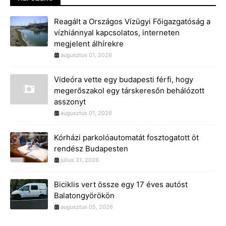
Reagált a Országos Vízügyi Főigazgatóság a
vízhiánnyal kapcsolatos, interneten
megjelent álhírekre
augusztus 01, 2026
Videóra vette egy budapesti férfi, hogy
megerőszakol egy társkeresőn behálózott
asszonyt
augusztus 01, 2026
Kórházi parkolóautomatát fosztogatott öt
rendész Budapesten
július 31, 2026
Biciklis vert össze egy 17 éves autóst
Balatongyörökön
augusztus 05, 2026