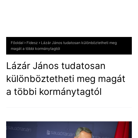
Főoldal
Fidesz
Lázár János tudatosan különböztetheti meg
magát a többi kormánytagtól
Lázár János tudatosan
különböztetheti meg magát
a többi kormánytagtól