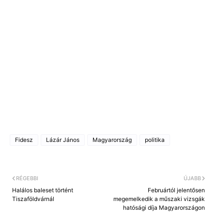
Fidesz
Lázár János
Magyarország
politika
RÉGEBBI
ÚJABB
Halálos baleset történt
Februártól jelentősen
Tiszaföldvárnál
megemelkedik a műszaki vizsgák
hatósági díja Magyarországon