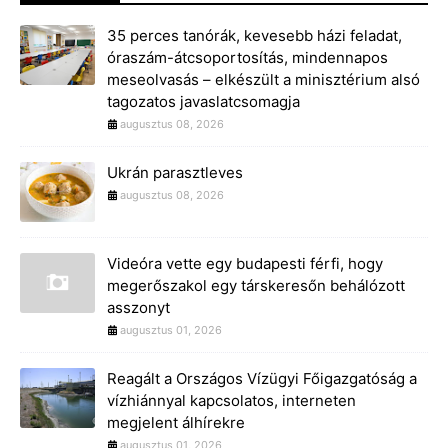
35 perces tanórák, kevesebb házi feladat,
óraszám-átcsoportosítás, mindennapos
meseolvasás – elkészült a minisztérium alsó
tagozatos javaslatcsomagja
augusztus 08, 2026
Ukrán parasztleves
augusztus 08, 2026
Videóra vette egy budapesti férfi, hogy
megerőszakol egy társkeresőn behálózott
asszonyt
augusztus 01, 2026
Reagált a Országos Vízügyi Főigazgatóság a
vízhiánnyal kapcsolatos, interneten
megjelent álhírekre
augusztus 01, 2026