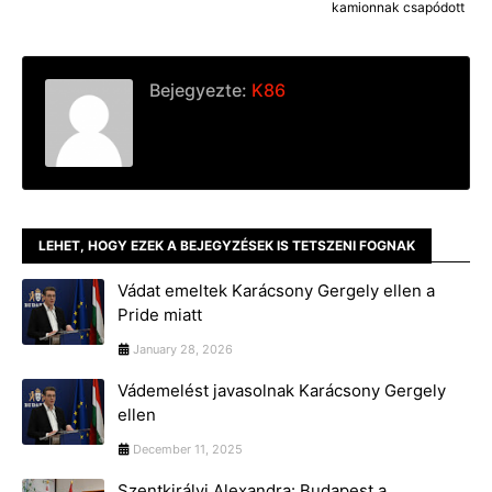
kamionnak csapódott
Bejegyezte:
K86
LEHET, HOGY EZEK A BEJEGYZÉSEK IS TETSZENI FOGNAK
Vádat emeltek Karácsony Gergely ellen a
Pride miatt
January 28, 2026
Vádemelést javasolnak Karácsony Gergely
ellen
December 11, 2025
Szentkirályi Alexandra: Budapest a