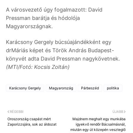
A városvezető úgy fogalmazott: David
Pressman barátja és hódolója
Magyarországnak.
Karácsony Gergely búcsúajándékként egy
drMáriás képet és Török András Budapest-
könyvét adta David Pressman nagykövetnek.
(MTI/Fotó: Kocsis Zoltán)
Karácsony Gergely
Magyarország
Párbeszéd
politika
RÉGEBBI
ÚJABB
Oroszország csapást mért
Majdnem meghalt egy munkába
Zaporizzsjára, sok az áldozat
igyekvő rendőr Bácsalmásnál,
miután egy út közepén veszteglő