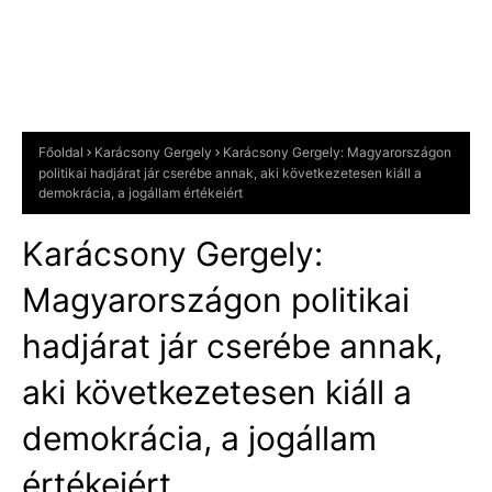
Főoldal
Karácsony Gergely
Karácsony Gergely: Magyarországon
politikai hadjárat jár cserébe annak, aki következetesen kiáll a
demokrácia, a jogállam értékeiért
Karácsony Gergely:
Magyarországon politikai
hadjárat jár cserébe annak,
aki következetesen kiáll a
demokrácia, a jogállam
értékeiért