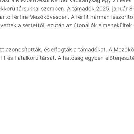
ljárást a Mezőkövesdi Rendőrkapitányság egy 21 éves
erekkorú társukkal szemben. A támadók 2025. január 8
artó férfira Mezőkövesden. A férfit hárman leszoríto
lvettek a sértettől, ezután az útonállók elmenekültek 
att azonosították, és elfogták a támadókat. A Mezők
it és fiatalkorú társát. A hatóság egyben előterjeszt