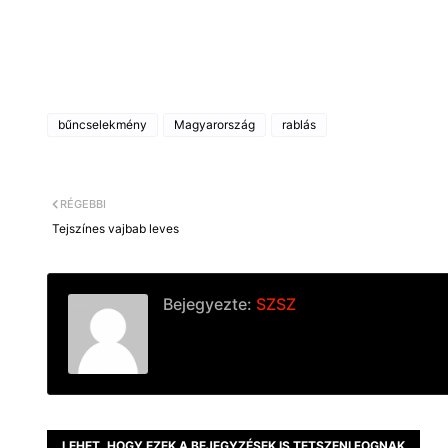
bűncselekmény
Magyarország
rablás
RÉGEBBI
Tejszínes vajbab leves
Bejegyezte:
SZSZ
LEHET, HOGY EZEK A BEJEGYZÉSEK IS TETSZENI FOGNAK