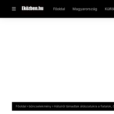
Főoldal
Magyarország
Külfö
Főoldal
bűncselekmény
Hátulról támadtak áldozatukra a fiatalok,