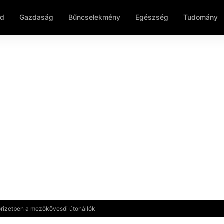
ld
Gazdaság
Bűncselekmény
Egészség
Tudomány
 őrizetben a mezőkövesdi útonállók