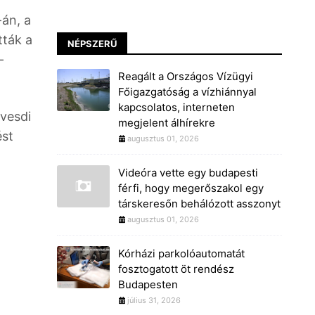
-án, a
tták a
NÉPSZERŰ
-
Reagált a Országos Vízügyi
Főigazgatóság a vízhiánnyal
kapcsolatos, interneten
övesdi
megjelent álhírekre
ést
augusztus 01, 2026
Videóra vette egy budapesti
férfi, hogy megerőszakol egy
társkeresőn behálózott asszonyt
augusztus 01, 2026
Kórházi parkolóautomatát
fosztogatott öt rendész
Budapesten
július 31, 2026