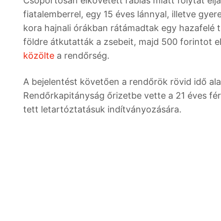
Csoportosan elkövetett rablás miatt folytat e
fiatalemberrel, egy 15 éves lánnyal, illetve gy
kora hajnali órákban rátámadtak egy hazafelé t
földre átkutatták a zsebeit, majd 500 forintot e
közölte
a rendőrség.
A bejelentést követően a rendőrök rövid idő al
Rendőrkapitányság őrizetbe vette a 21 éves férf
tett letartóztatásuk indítványozására.