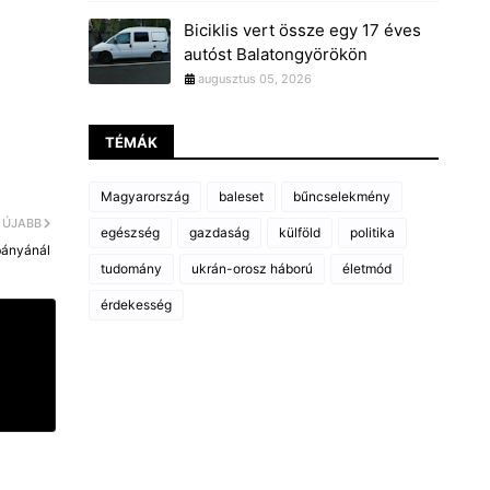
Biciklis vert össze egy 17 éves
autóst Balatongyörökön
augusztus 05, 2026
TÉMÁK
Magyarország
baleset
bűncselekmény
ÚJABB
egészség
gazdaság
külföld
politika
bányánál
tudomány
ukrán-orosz háború
életmód
érdekesség