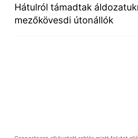
Hátulról támadtak áldozatukr
mezőkövesdi útonállók