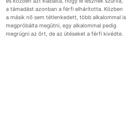
és közben azt kiabálta, hogy le lesznek szúrva,
a támadást azonban a férfi elhárította. Közben
a másik nő sem tétlenkedett, több alkalommal is
megpróbálta megütni, egy alkalommal pedig
megrúgni az őrt, de az ütéseket a férfi kivédte.