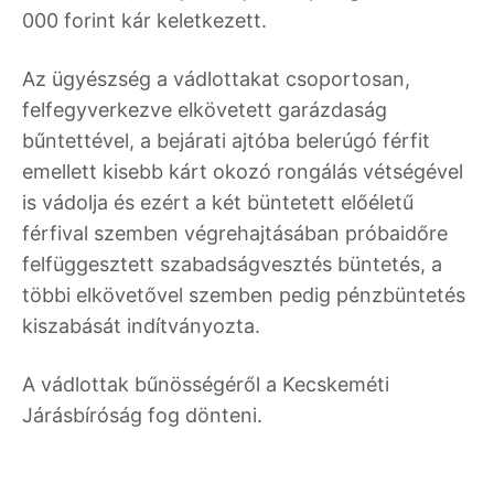
000 forint kár keletkezett.
Az ügyészség a vádlottakat csoportosan,
felfegyverkezve elkövetett garázdaság
bűntettével, a bejárati ajtóba belerúgó férfit
emellett kisebb kárt okozó rongálás vétségével
is vádolja és ezért a két büntetett előéletű
férfival szemben végrehajtásában próbaidőre
felfüggesztett szabadságvesztés büntetés, a
többi elkövetővel szemben pedig pénzbüntetés
kiszabását indítványozta.
A vádlottak bűnösségéről a Kecskeméti
Járásbíróság fog dönteni.