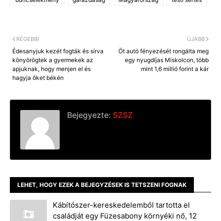
RÉGEBBI
ÚJABB
Édesanyjuk kezét fogták és sírva
Öt autó fényezését rongálta meg
könyörögtek a gyermekek az
egy nyugdíjas Miskolcon, több
apjuknak, hogy menjen el és
mint 1,6 millió forint a kár
hagyja őket békén
Bejegyezte:
SZSZ
LEHET, HOGY EZEK A BEJEGYZÉSEK IS TETSZENI FOGNAK
Kábítószer-kereskedelemből tartotta el
családját egy Füzesabony környéki nő, 12