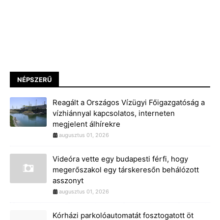
NÉPSZERŰ
Reagált a Országos Vízügyi Főigazgatóság a
vízhiánnyal kapcsolatos, interneten
megjelent álhírekre
augusztus 01, 2026
Videóra vette egy budapesti férfi, hogy
megerőszakol egy társkeresőn behálózott
asszonyt
augusztus 01, 2026
Kórházi parkolóautomatát fosztogatott öt