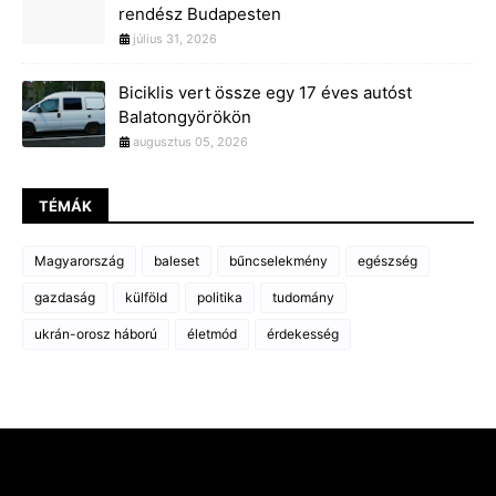
rendész Budapesten
július 31, 2026
Biciklis vert össze egy 17 éves autóst
Balatongyörökön
augusztus 05, 2026
TÉMÁK
Magyarország
baleset
bűncselekmény
egészség
gazdaság
külföld
politika
tudomány
ukrán-orosz háború
életmód
érdekesség