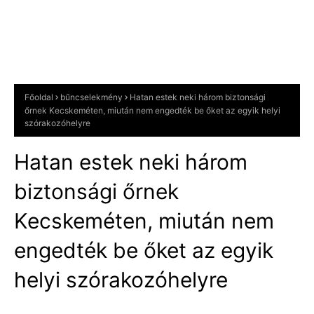
Főoldal
bűncselekmény
Hatan estek neki három biztonsági
őrnek Kecskeméten, miután nem engedték be őket az egyik helyi
szórakozóhelyre
Hatan estek neki három
biztonsági őrnek
Kecskeméten, miután nem
engedték be őket az egyik
helyi szórakozóhelyre