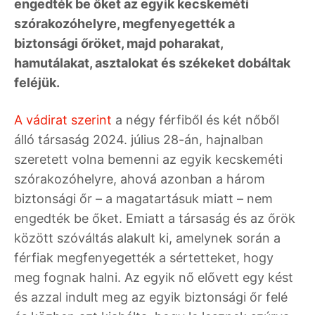
engedték be őket az egyik kecskeméti
szórakozóhelyre, megfenyegették a
biztonsági őröket, majd poharakat,
hamutálakat, asztalokat és székeket dobáltak
feléjük.
A vádirat szerint
a négy férfiből és két nőből
álló társaság 2024. július 28-án, hajnalban
szeretett volna bemenni az egyik kecskeméti
szórakozóhelyre, ahová azonban a három
biztonsági őr – a magatartásuk miatt – nem
engedték be őket. Emiatt a társaság és az őrök
között szóváltás alakult ki, amelynek során a
férfiak megfenyegették a sértetteket, hogy
meg fognak halni. Az egyik nő elővett egy kést
és azzal indult meg az egyik biztonsági őr felé