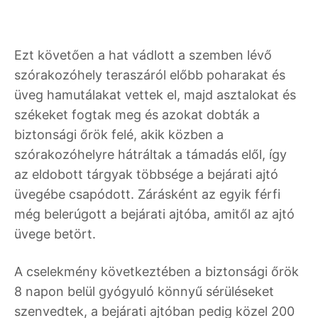
Ezt követően a hat vádlott a szemben lévő
szórakozóhely teraszáról előbb poharakat és
üveg hamutálakat vettek el, majd asztalokat és
székeket fogtak meg és azokat dobták a
biztonsági őrök felé, akik közben a
szórakozóhelyre hátráltak a támadás elől, így
az eldobott tárgyak többsége a bejárati ajtó
üvegébe csapódott. Zárásként az egyik férfi
még belerúgott a bejárati ajtóba, amitől az ajtó
üvege betört.
A cselekmény következtében a biztonsági őrök
8 napon belül gyógyuló könnyű sérüléseket
szenvedtek, a bejárati ajtóban pedig közel 200