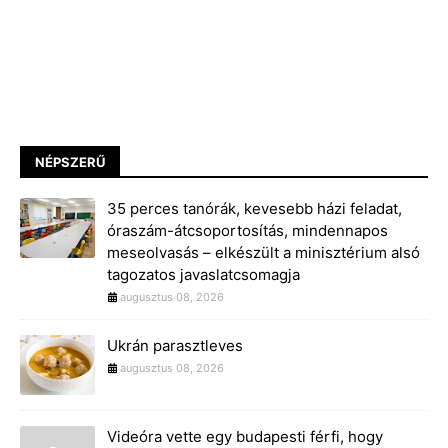
NÉPSZERŰ
35 perces tanórák, kevesebb házi feladat,
óraszám-átcsoportosítás, mindennapos
meseolvasás – elkészült a minisztérium alsó
tagozatos javaslatcsomagja
augusztus 08, 2026
Ukrán parasztleves
augusztus 08, 2026
Videóra vette egy budapesti férfi, hogy