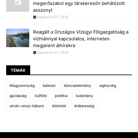
megerőszakol egy társkeresőn behálózott
asszonyt
augusztus 01, 2026
Reagált a Országos Vízügyi Főigazgatóság a
vízhiánnyal kapcsolatos, interneten
megjelent álhírekre
augusztus 01, 2026
TÉMÁK
Magyarország
baleset
bűncselekmény
egészség
gazdaság
külföld
politika
tudomány
ukrán-orosz háború
életmód
érdekesség