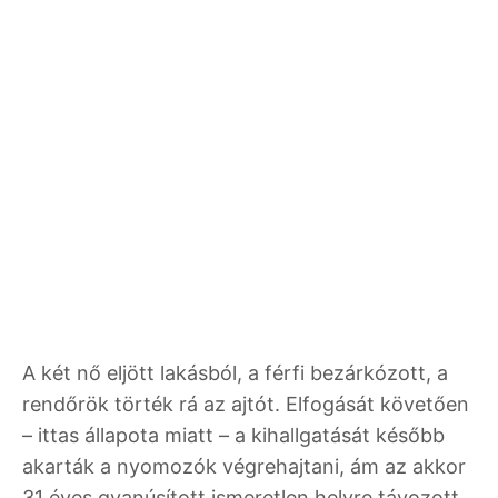
A két nő eljött lakásból, a férfi bezárkózott, a
rendőrök törték rá az ajtót. Elfogását követően
– ittas állapota miatt – a kihallgatását később
akarták a nyomozók végrehajtani, ám az akkor
31 éves gyanúsított ismeretlen helyre távozott.