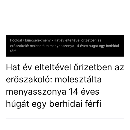
Főoldal
bűncselekmény
Hat év elteltével őrizetben az
erőszakoló: molesztálta menyasszonya 14 éves húgát egy berhidai
férfi
Hat év elteltével őrizetben az
erőszakoló: molesztálta
menyasszonya 14 éves
húgát egy berhidai férfi