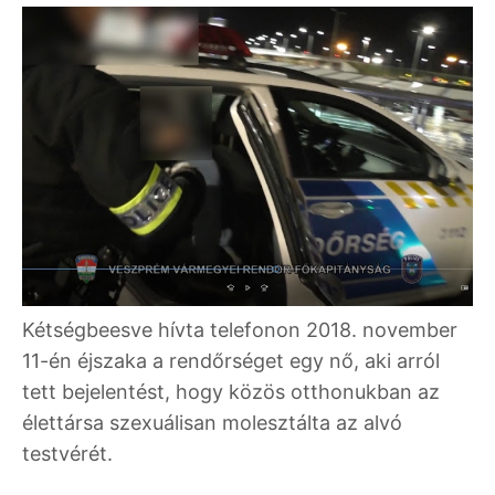
Kétségbeesve hívta telefonon 2018. november
11-én éjszaka a rendőrséget egy nő, aki arról
tett bejelentést, hogy közös otthonukban az
élettársa szexuálisan molesztálta az alvó
testvérét.