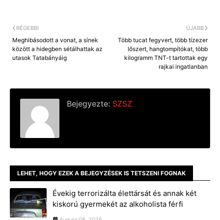
RÉGEBBI
ÚJABB
Meghibásodott a vonat, a sínek
Több tucat fegyvert, több tízezer
között a hidegben sétálhattak az
lőszert, hangtompítókat, több
utasok Tatabányáig
kilogramm TNT-t tartottak egy
rajkai ingatlanban
Bejegyezte:
SZSZ
LEHET, HOGY EZEK A BEJEGYZÉSEK IS TETSZENI FOGNAK
Évekig terrorizálta élettársát és annak két
kiskorú gyermekét az alkoholista férfi
August 08, 2026