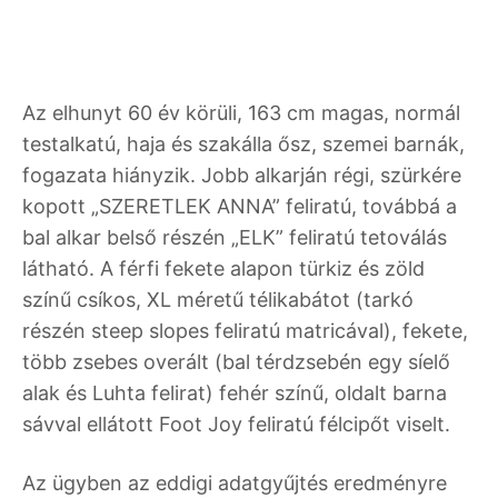
Az elhunyt 60 év körüli, 163 cm magas, normál
testalkatú, haja és szakálla ősz, szemei barnák,
fogazata hiányzik. Jobb alkarján régi, szürkére
kopott „SZERETLEK ANNA” feliratú, továbbá a
bal alkar belső részén „ELK” feliratú tetoválás
látható. A férfi fekete alapon türkiz és zöld
színű csíkos, XL méretű télikabátot (tarkó
részén steep slopes feliratú matricával), fekete,
több zsebes overált (bal térdzsebén egy síelő
alak és Luhta felirat) fehér színű, oldalt barna
sávval ellátott Foot Joy feliratú félcipőt viselt.
Az ügyben az eddigi adatgyűjtés eredményre