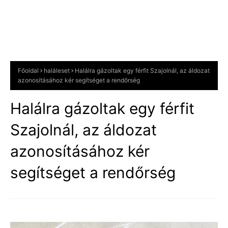
Főoldal
haláleset
Halálra gázoltak egy férfit Szajolnál, az áldozat
azonosításához kér segítséget a rendőrség
Halálra gázoltak egy férfit
Szajolnál, az áldozat
azonosításához kér
segítséget a rendőrség