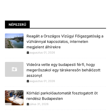
NÉPSZERŰ
Reagált a Országos Vízügyi Főigazgatóság a
vízhiánnyal kapcsolatos, interneten
megjelent álhírekre
augusztus 01, 2026
Videóra vette egy budapesti férfi, hogy
megerőszakol egy társkeresőn behálózott
asszonyt
augusztus 01, 2026
Kórházi parkolóautomatát fosztogatott öt
rendész Budapesten
július 31, 2026