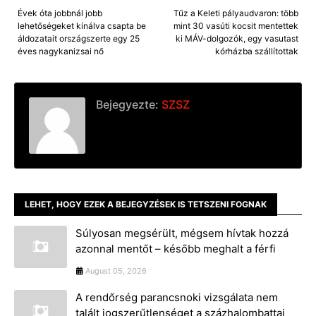
Évek óta jobbnál jobb
Tűz a Keleti pályaudvaron: több
lehetőségeket kínálva csapta be
mint 30 vasúti kocsit mentettek
áldozatait országszerte egy 25
ki MÁV-dolgozók, egy vasutast
éves nagykanizsai nő
kórházba szállítottak
Bejegyezte:
SZSZ
LEHET, HOGY EZEK A BEJEGYZÉSEK IS TETSZENI FOGNAK
Súlyosan megsérült, mégsem hívtak hozzá
azonnal mentőt – később meghalt a férfi
August 05, 2026
A rendőrség parancsnoki vizsgálata nem
talált jogszerűtlenséget a százhalombattai