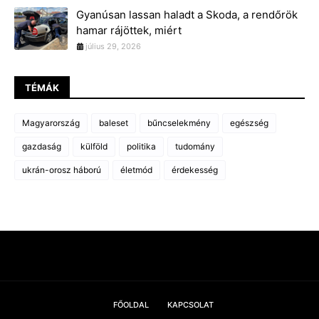
Gyanúsan lassan haladt a Skoda, a rendőrök
hamar rájöttek, miért
július 29, 2026
TÉMÁK
Magyarország
baleset
bűncselekmény
egészség
gazdaság
külföld
politika
tudomány
ukrán-orosz háború
életmód
érdekesség
FŐOLDAL
KAPCSOLAT