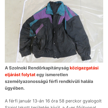
A Szolnoki Rendőrkapitányság
közigazgatási
eljárást folytat
egy ismeretlen
személyazonosságú férfi rendkívüli halála
ügyében.
A férfi január 13-án 16 óra 58 perckor gyalogolt
Szajol lakott területén kívül, a 4-es főútvonal