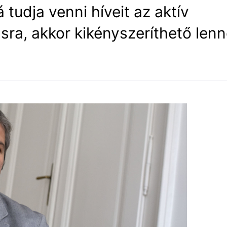
tudja venni híveit az aktív
sra, akkor kikényszeríthető len