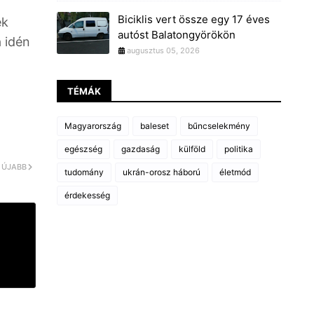
Biciklis vert össze egy 17 éves
ek
autóst Balatongyörökön
 idén
augusztus 05, 2026
TÉMÁK
Magyarország
baleset
bűncselekmény
egészség
gazdaság
külföld
politika
ÚJABB
tudomány
ukrán-orosz háború
életmód
érdekesség