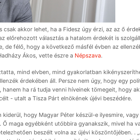
 csak akkor lehet, ha a Fidesz úgy érzi, az az ő érd
s, az előrehozott választás a hatalom érdekét is szolgál
, de félő, hogy a következő másfél évben az ellenzé
adházy Ákos, vette észre a
Népszava
.
ztatta, mind elvben, mind gyakorlatban kikényszeríth
ellenzék érdekében áll. Persze nem úgy, hogy egy poli
t, hanem ha rá tudja venni híveinek tömegeit, hogy ak
 célt - utalt a Tisza Párt elnökének újévi beszédére.
iderül, hogy Magyar Péter készül-e ilyesmire, vagy
. Ő maga egyébként utóbbira gyanakszik, mivel ha v
ételezhetően beszélt volna az újévi köszöntőjében. . 