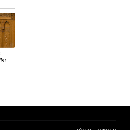
s
ffer