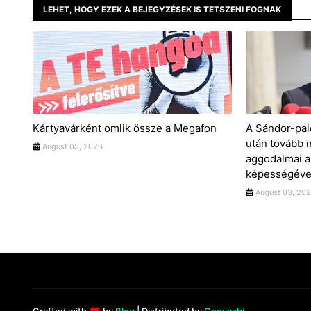
LEHET, HOGY EZEK A BEJEGYZÉSEK IS TETSZENI FOGNAK
Kártyavárként omlik össze a Megafon
A Sándor-pal
után tovább 
August 05, 2026
aggodalmai a
képességével
August 03, 20