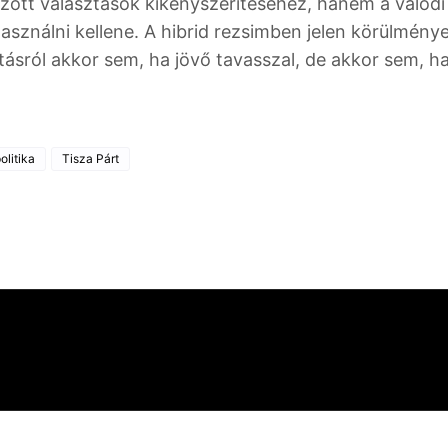
tt választások kikényszerítéséhez, hanem a valódi
asználni kellene. A hibrid rezsimben jelen körülmény
ásról akkor sem, ha jövő tavasszal, de akkor sem, ha
olitika
Tisza Párt