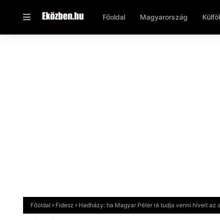
Főoldal
Magyarország
Külfö
Főoldal
Fidesz
Hadházy: ha Magyar Péter rá tudja venni híveit az 