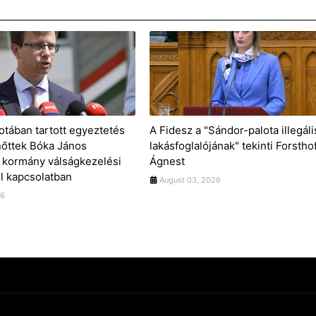
otában tartott egyeztetés
A Fidesz a "Sándor-palota illegáli
nőttek Bóka János
lakásfoglalójának" tekinti Forstho
 kormány válságkezelési
Ágnest
 kapcsolatban
August 03, 2026
26