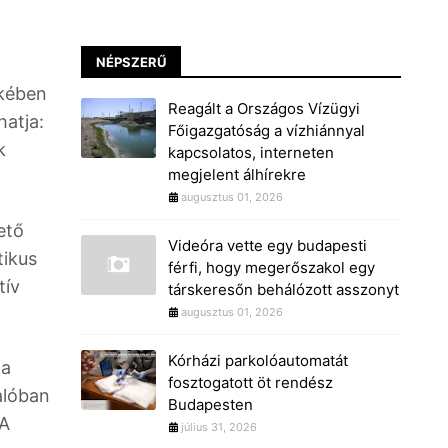
NÉPSZERŰ
ekében
Reagált a Országos Vízügyi
hatja:
Főigazgatóság a vízhiánnyal
k
kapcsolatos, interneten
megjelent álhírekre
augusztus 01, 2026
ető
Videóra vette egy budapesti
tikus
férfi, hogy megerőszakol egy
tív
társkeresőn behálózott asszonyt
augusztus 01, 2026
Kórházi parkolóautomatát
 a
fosztogatott öt rendész
alóban
Budapesten
„A
július 31, 2026