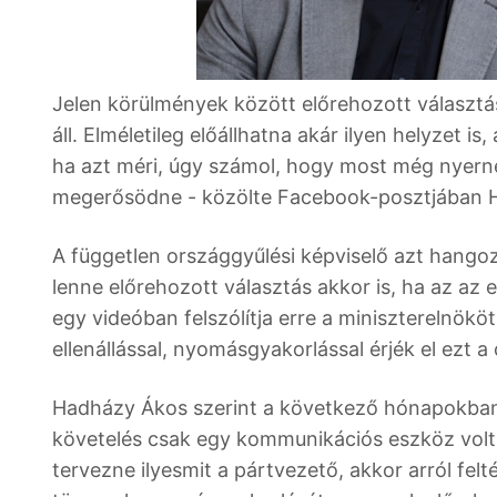
Jelen körülmények között előrehozott választás
áll. Elméletileg előállhatna akár ilyen helyzet i
ha azt méri, úgy számol, hogy most még nyerne
megerősödne - közölte Facebook-posztjában H
A független országgyűlési képviselő azt hango
lenne előrehozott választás akkor is, ha az az 
egy videóban felszólítja erre a miniszterelnökö
ellenállással, nyomásgyakorlással érjék el ezt a
Hadházy Ákos szerint a következő hónapokban k
követelés csak egy kommunikációs eszköz volt
tervezne ilyesmit a pártvezető, akkor arról felt