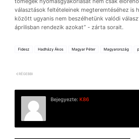
tömegek nyomásgyakorlását nem csak előrehozo
választások feltételeinek megteremtéséhez is h
között ugyanis nem beszélhetünk valódi választ
áprilisban rendezik azokat” - zárta sorait.
Fidesz
Hadházy Ákos
Magyar Péter
Magyarország
p
RÉGEBBI
Bejegyezte:
K86