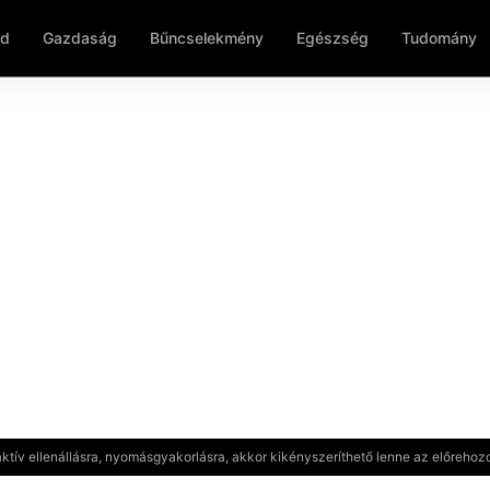
ld
Gazdaság
Bűncselekmény
Egészség
Tudomány
aktív ellenállásra, nyomásgyakorlásra, akkor kikényszeríthető lenne az előrehozo