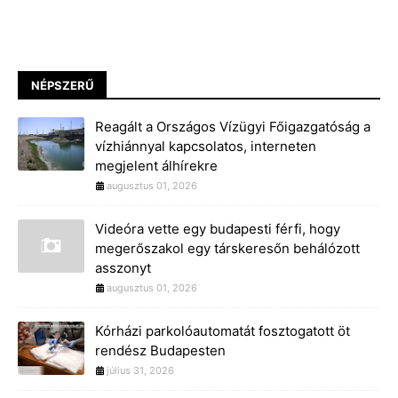
NÉPSZERŰ
Reagált a Országos Vízügyi Főigazgatóság a
vízhiánnyal kapcsolatos, interneten
megjelent álhírekre
augusztus 01, 2026
Videóra vette egy budapesti férfi, hogy
megerőszakol egy társkeresőn behálózott
asszonyt
augusztus 01, 2026
Kórházi parkolóautomatát fosztogatott öt
rendész Budapesten
július 31, 2026