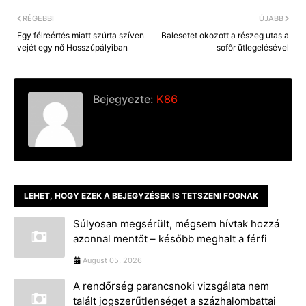
RÉGEBBI
ÚJABB
Egy félreértés miatt szúrta szíven
Balesetet okozott a részeg utas a
vejét egy nő Hosszúpályiban
sofőr ütlegelésével
Bejegyezte:
K86
LEHET, HOGY EZEK A BEJEGYZÉSEK IS TETSZENI FOGNAK
Súlyosan megsérült, mégsem hívtak hozzá
azonnal mentőt – később meghalt a férfi
August 05, 2026
A rendőrség parancsnoki vizsgálata nem
talált jogszerűtlenséget a százhalombattai