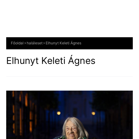
Főoldal
haláleset
Elhunyt Keleti Ágnes
Elhunyt Keleti Ágnes