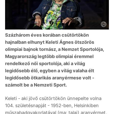
Százhárom éves korában csütörtökön
hajnalban elhunyt Keleti Ágnes ötszörös
olimpiai bajnok tornász, a Nemzet Sportolója,
Magyarország legtöbb olimpiai éremmel
rendelkező női sportolója, aki a világ
legidősebb élő, egyben a világ valaha élt
legidősebb ötkarikás aranyérmese volt -
számolt be a Nemzeti Sport.
Keleti - aki jövő csütörtökön ünnepelte volna
104. születésnapját - 1952-ben, Helsinkiben
műszabadgyakorlatával (ma: talaj) aranyérmet,