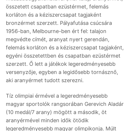
összetett csapatban ezüstérmet, felemás
korláton és a kéziszercsapat tagjaként
bronzérmet szerzett. Pályafutása csúcsára
1956-ban, Melbourne-ben ért fel: talajon
megvédte címét, aranyat nyert gerendán,
felemás korláton és a kéziszercsapat tagjaként,
egyéni összetettben és csapatban ezüstérmet
szerzett. Ő lett a játékok legeredményesebb
versenyzője, egyben a legidősebb tornásznő,
aki aranyérmet tudott szerezni.
Tíz olimpiai érmével a legeredményesebb
magyar sportolók rangsorában Gerevich Aladár
(10 medál/7 arany) mögött a második, öt
aranyérmével minden idők ötödik
legeredményesebb magyar olimpikonja. Múlt