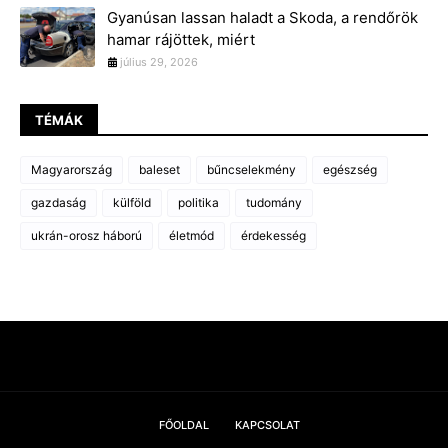
Gyanúsan lassan haladt a Skoda, a rendőrök
hamar rájöttek, miért
július 29, 2026
TÉMÁK
Magyarország
baleset
bűncselekmény
egészség
gazdaság
külföld
politika
tudomány
ukrán-orosz háború
életmód
érdekesség
FŐOLDAL
KAPCSOLAT