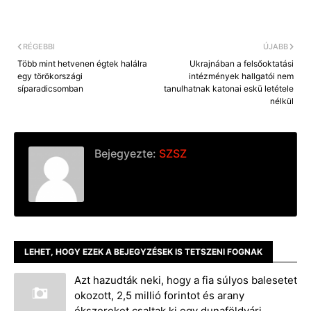
RÉGEBBI
ÚJABB
Több mint hetvenen égtek halálra
Ukrajnában a felsőoktatási
egy törökországi
intézmények hallgatói nem
síparadicsomban
tanulhatnak katonai eskü letétele
nélkül
Bejegyezte:
SZSZ
LEHET, HOGY EZEK A BEJEGYZÉSEK IS TETSZENI FOGNAK
Azt hazudták neki, hogy a fia súlyos balesetet
okozott, 2,5 millió forintot és arany
ékszereket csaltak ki egy dunaföldvári