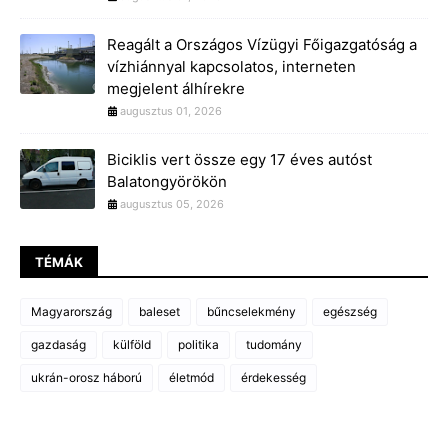
Reagált a Országos Vízügyi Főigazgatóság a
vízhiánnyal kapcsolatos, interneten
megjelent álhírekre
augusztus 01, 2026
Biciklis vert össze egy 17 éves autóst
Balatongyörökön
augusztus 05, 2026
TÉMÁK
Magyarország
baleset
bűncselekmény
egészség
gazdaság
külföld
politika
tudomány
ukrán-orosz háború
életmód
érdekesség