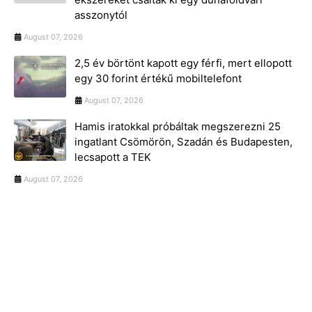
asszonytól
August 07, 2026
2,5 év börtönt kapott egy férfi, mert ellopott
egy 30 forint értékű mobiltelefont
August 07, 2026
Hamis iratokkal próbáltak megszerezni 25
ingatlant Csömörön, Szadán és Budapesten,
lecsapott a TEK
August 07, 2026