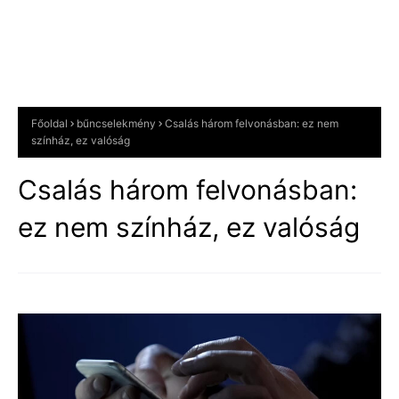
Főoldal
bűncselekmény
Csalás három felvonásban: ez nem
színház, ez valóság
Csalás három felvonásban:
ez nem színház, ez valóság