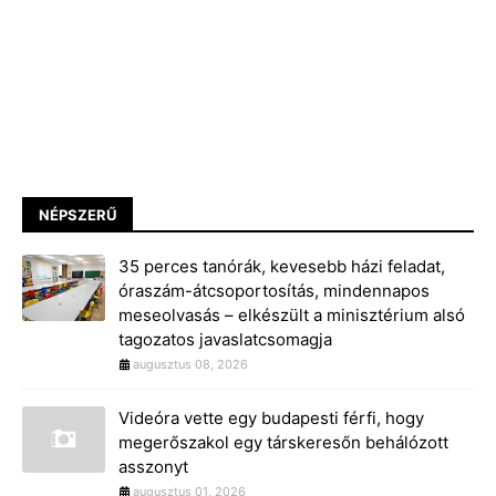
NÉPSZERŰ
35 perces tanórák, kevesebb házi feladat,
óraszám-átcsoportosítás, mindennapos
meseolvasás – elkészült a minisztérium alsó
tagozatos javaslatcsomagja
augusztus 08, 2026
Videóra vette egy budapesti férfi, hogy
megerőszakol egy társkeresőn behálózott
asszonyt
augusztus 01, 2026