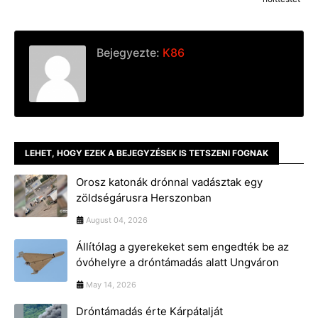
Bejegyezte:
K86
LEHET, HOGY EZEK A BEJEGYZÉSEK IS TETSZENI FOGNAK
Orosz katonák drónnal vadásztak egy
zöldségárusra Herszonban
August 04, 2026
Állítólag a gyerekeket sem engedték be az
óvóhelyre a dróntámadás alatt Ungváron
May 14, 2026
Dróntámadás érte Kárpátalját