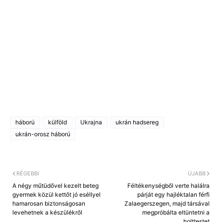
háború
külföld
Ukrajna
ukrán hadsereg
ukrán-orosz háború
RÉGEBBI
ÚJABB
A négy műtüdővel kezelt beteg
Féltékenységből verte halálra
gyermek közül kettőt jó eséllyel
párját egy hajléktalan férfi
hamarosan biztonságosan
Zalaegerszegen, majd társával
levehetnek a készülékről
megpróbálta eltüntetni a
holttestet