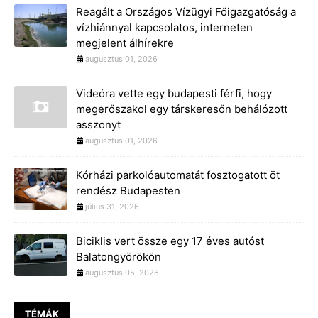
Reagált a Országos Vízügyi Főigazgatóság a
vízhiánnyal kapcsolatos, interneten
megjelent álhírekre
augusztus 01, 2026
Videóra vette egy budapesti férfi, hogy
megerőszakol egy társkeresőn behálózott
asszonyt
augusztus 01, 2026
Kórházi parkolóautomatát fosztogatott öt
rendész Budapesten
július 31, 2026
Biciklis vert össze egy 17 éves autóst
Balatongyörökön
augusztus 05, 2026
TÉMÁK