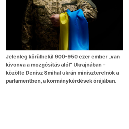
Jelenleg körülbelül 900-950 ezer ember „van
kivonva a mozgósítás alól” Ukrajnában –
közölte Denisz Smihal ukrán miniszterelnök a
parlamentben, a kormánykérdések órájában.