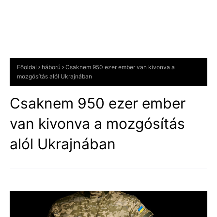
Főoldal
háború
Csaknem 950 ezer ember van kivonva a
mozgósítás alól Ukrajnában
Csaknem 950 ezer ember
van kivonva a mozgósítás
alól Ukrajnában