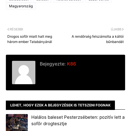
Magyarország
RÉGEBBI
ÚJABB
Drogos sofőr miatt halt meg
A rendőrség felszámolta a kállói
három ember Tatabányánál
bűnbandát
Bejegyezte:
K86
LEHET, HOGY EZEK A BEJEGYZÉSEK IS TETSZENI FOGNAK
Halálos baleset Pesterzsébeten: pozitív lett a
sofőr drogtesztje