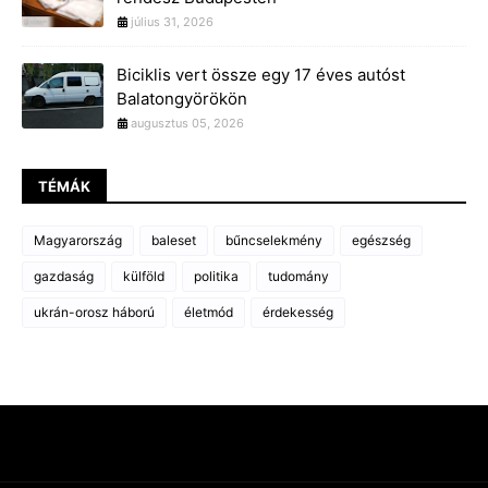
július 31, 2026
Biciklis vert össze egy 17 éves autóst
Balatongyörökön
augusztus 05, 2026
TÉMÁK
Magyarország
baleset
bűncselekmény
egészség
gazdaság
külföld
politika
tudomány
ukrán-orosz háború
életmód
érdekesség