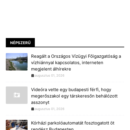
NÉPSZERŰ
Reagált a Országos Vízügyi Főigazgatóság a
vízhiánnyal kapcsolatos, interneten
megjelent álhírekre
augusztus 01, 2026
Videóra vette egy budapesti férfi, hogy
megerőszakol egy társkeresőn behálózott
asszonyt
augusztus 01, 2026
Kórházi parkolóautomatát fosztogatott öt
rendész Budapesten