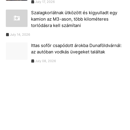
July 17, 2026
Szalagkorlátnak ütközött és kigyulladt egy
kamion az M3-ason, több kilométeres
torlódásra kell számítani
July 14, 2026
Ittas sofőr csapódott árokba Dunaföldvárnál:
az autóban vodkás üvegeket találtak
July 08, 2026