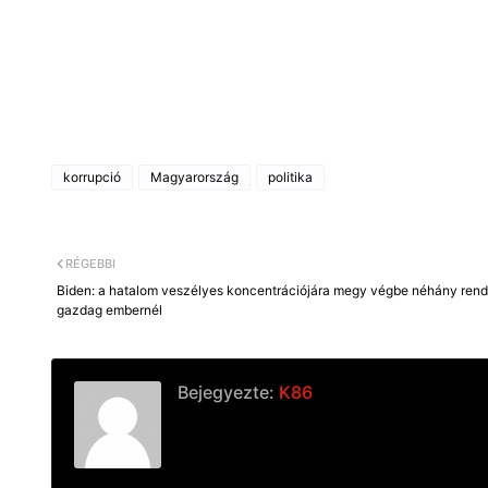
korrupció
Magyarország
politika
RÉGEBBI
Biden: a hatalom veszélyes koncentrációjára megy végbe néhány rend
gazdag embernél
Bejegyezte:
K86