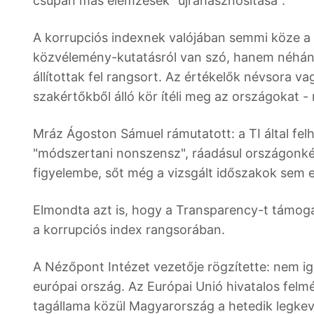
csupán más elemzések "újrahasznosítása".
A korrupciós indexnek valójában semmi köze a 
közvélemény-kutatásról van szó, hanem néhány
állítottak fel rangsort. Az értékelők névsora v
szakértőkből álló kör ítéli meg az országokat -
Mráz Ágoston Sámuel rámutatott: a TI által fe
"módszertani nonszensz", ráadásul országonké
figyelembe, sőt még a vizsgált időszakok sem 
Elmondta azt is, hogy a Transparency-t támogat
a korrupciós index rangsorában.
A Nézőpont Intézet vezetője rögzítette: nem ig
európai ország. Az Európai Unió hivatalos felm
tagállama közül Magyarország a hetedik legke