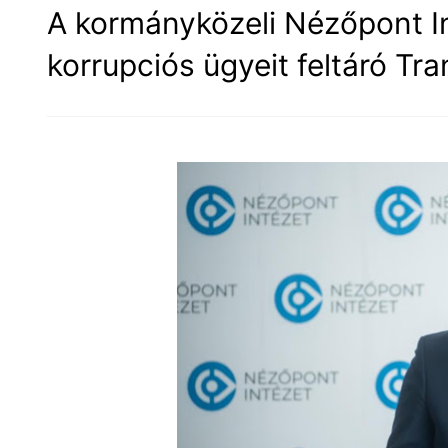
A kormányközeli Nézőpont In
korrupciós ügyeit feltáró Tr