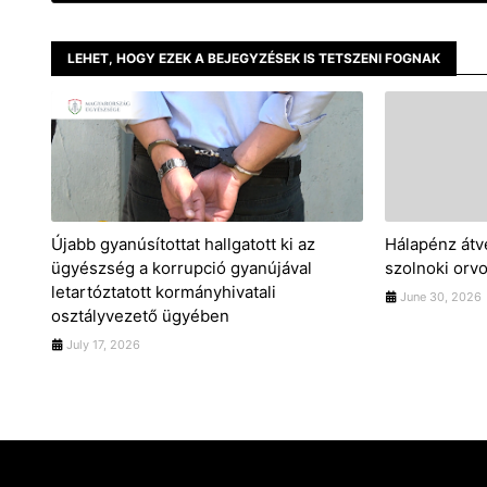
LEHET, HOGY EZEK A BEJEGYZÉSEK IS TETSZENI FOGNAK
Újabb gyanúsítottat hallgatott ki az
Hálapénz átvé
ügyészség a korrupció gyanújával
szolnoki orvo
letartóztatott kormányhivatali
June 30, 2026
osztályvezető ügyében
July 17, 2026