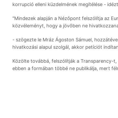
korrupció elleni küzdelmének megítélése - idézt
"Mindezek alapján a Nézőpont felszólítja az Eu
közvéleményt, hogy a jövőben ne hivatkozzana
- szögezte le Mráz Ágoston Sámuel, hozzátéve:
hivatkozási alapul szolgál, akkor petíciót indí
Közölte továbbá, felszólítják a Transparency-
ebben a formában többé ne publikálja, mert fél