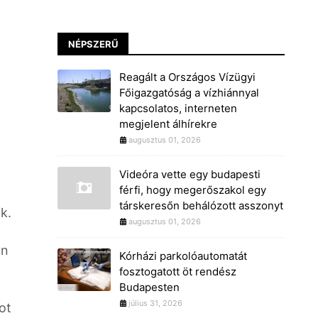
NÉPSZERŰ
Reagált a Országos Vízügyi
Főigazgatóság a vízhiánnyal
kapcsolatos, interneten
megjelent álhírekre
augusztus 01, 2026
Videóra vette egy budapesti
férfi, hogy megerőszakol egy
társkeresőn behálózott asszonyt
k.
augusztus 01, 2026
án
Kórházi parkolóautomatát
fosztogatott öt rendész
Budapesten
július 31, 2026
ot