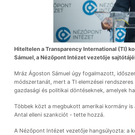
Hiteltelen a Transparency International (TI) 
Sámuel, a Nézőpont Intézet vezetője sajtótáj
Mráz Ágoston Sámuel úgy fogalmazott, időszer
módszertanát, mert a TI elemzései rendszeres h
gazdasági és politikai döntéseknek, amelyek h
Többek közt a megbukott amerikai kormány is a
Antal elleni szankciót - tette hozzá.
A Nézőpont Intézet vezetője hangsúlyozta: a k