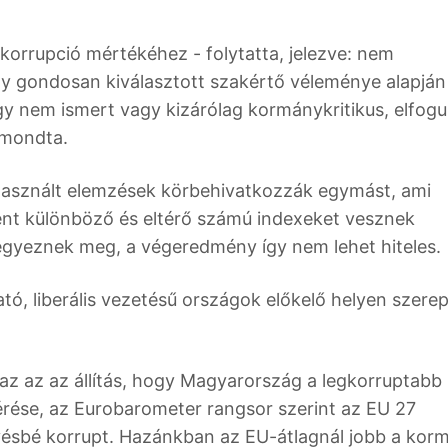
korrupció mértékéhez - folytatta, jelezve: nem
 gondosan kiválasztott szakértő véleménye alapján
agy nem ismert vagy kizárólag kormánykritikus, elfogu
 mondta.
lhasznált elemzések körbehivatkozzák egymást, ami
nt különböző és eltérő számú indexeket vesznek
egyeznek meg, a végeredmény így nem lehet hiteles.
ó, liberális vezetésű országok előkelő helyen szere
az az az állítás, hogy Magyarország a legkorruptabb
érése, az Eurobarometer rangsor szerint az EU 27
vésbé korrupt. Hazánkban az EU-átlagnál jobb a kor