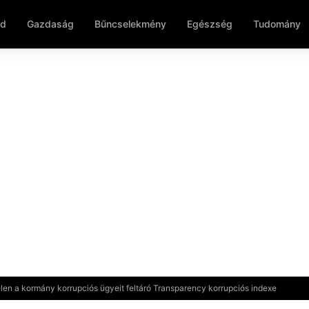
ld
Gazdaság
Bűncselekmény
Egészség
Tudomány
elen a kormány korrupciós ügyeit feltáró Transparency korrupciós indexe