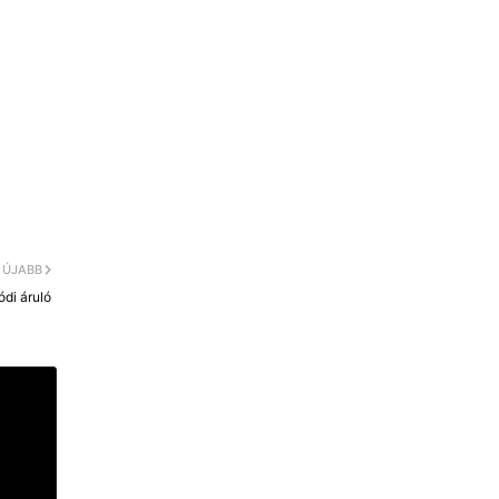
ÚJABB
ódi áruló