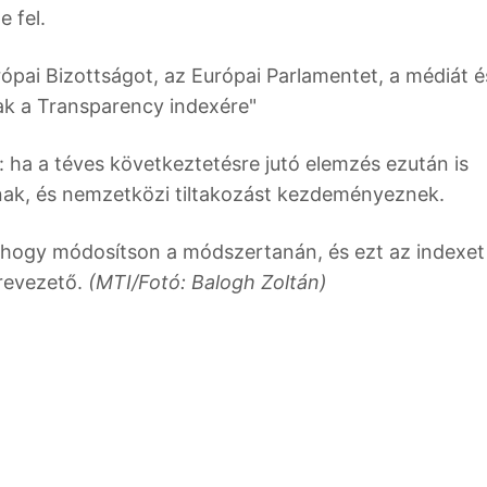
e fel.
rópai Bizottságot, az Európai Parlamentet, a médiát é
k a Transparency indexére"
 ha a téves következtetésre jutó elemzés ezután is
tanak, és nemzetközi tiltakozást kezdeményeznek.
t, hogy módosítson a módszertanán, és ezt az indexet
revezető.
(MTI/Fotó: Balogh Zoltán)