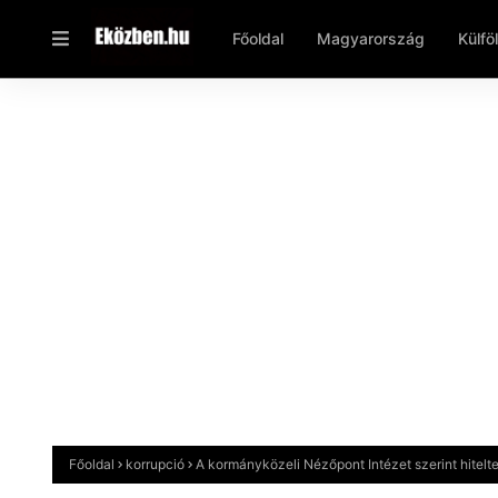
Főoldal
Magyarország
Külfö
Főoldal
korrupció
A kormányközeli Nézőpont Intézet szerint hitelt