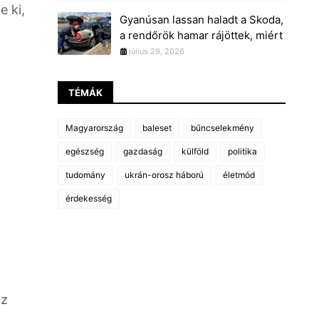
e ki,
Gyanúsan lassan haladt a Skoda,
a rendőrök hamar rájöttek, miért
július 29, 2026
TÉMÁK
Magyarország
baleset
bűncselekmény
egészség
gazdaság
külföld
politika
tudomány
ukrán-orosz háború
életmód
érdekesség
az