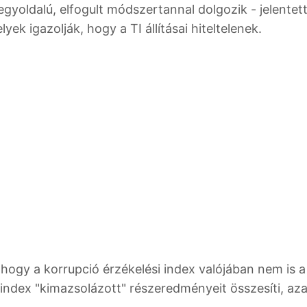
gyoldalú, elfogult módszertannal dolgozik - jelentett
ek igazolják, hogy a TI állításai hiteltelenek.
 hogy a korrupció érzékelési index valójában nem is a
index "kimazsolázott" részeredményeit összesíti, az