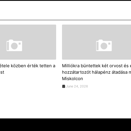
tele közben érték tetten a
Milliókra büntettek két orvost és
st
hozzátartozót hálapénz átadása m
Miskolcon
June 24, 2026