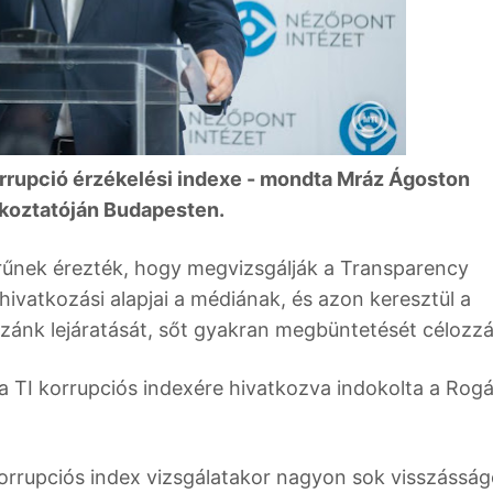
korrupció érzékelési indexe - mondta Mráz Ágoston
ékoztatóján Budapesten.
űnek érezték, hogy megvizsgálják a Transparency
ivatkozási alapjai a médiának, és azon keresztül a
azánk lejáratását, sőt gyakran megbüntetését célozzá
 TI korrupciós indexére hivatkozva indokolta a Rog
orrupciós index vizsgálatakor nagyon sok visszásság