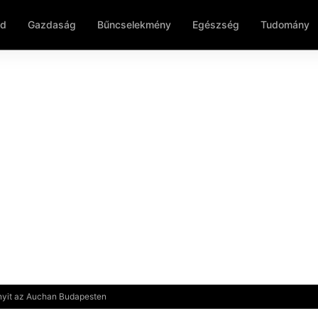
ld
Gazdaság
Bűncselekmény
Egészség
Tudomány
t nyit az Auchan Budapesten