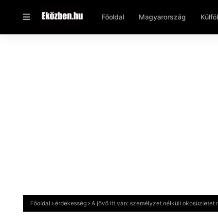
Főoldal
Magyarország
Külfö
Főoldal
érdekesség
A jövő itt van: személyzet nélküli okosüzlete