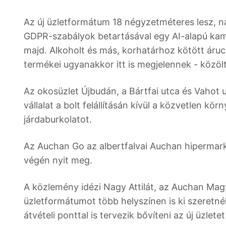
Az új üzletformátum 18 négyzetméteres lesz, nap
GDPR-szabályok betartásával egy AI-alapú kam
majd. Alkoholt és más, korhatárhoz kötött áru
termékei ugyanakkor itt is megjelennek - közölte
Az okosüzlet Újbudán, a Bártfai utca és Vahot 
vállalat a bolt felállításán kívül a közvetlen kör
járdaburkolatot.
Az Auchan Go az albertfalvai Auchan hipermar
végén nyit meg.
A közlemény idézi Nagy Attilát, az Auchan Magya
üzletformátumot több helyszínen is ki szeretn
átvételi ponttal is tervezik bővíteni az új üzle