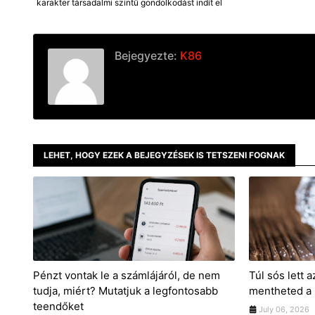
karakter társadalmi szintű gondolkodást indít el
Bejegyezte:
K86
LEHET, HOGY EZEK A BEJEGYZÉSEK IS TETSZENI FOGNAK
Pénzt vontak le a számlájáról, de nem
Túl sós lett a
tudja, miért? Mutatjuk a legfontosabb
mentheted a
teendőket
July 06, 2026