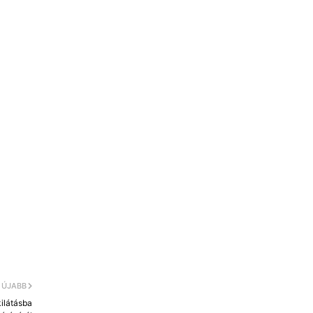
ÚJABB
ilátásba