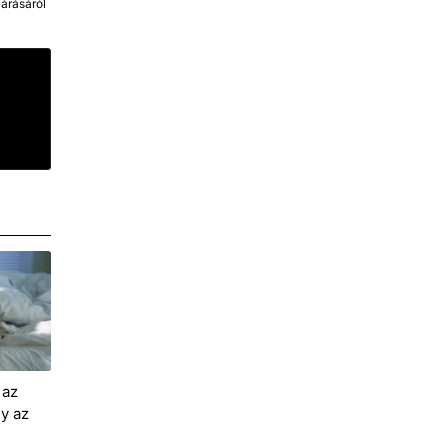
árásáról
 az
ny az