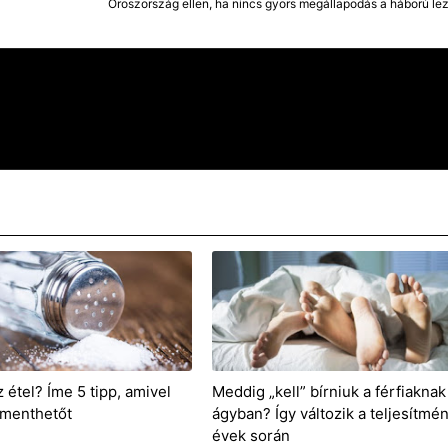
Oroszország ellen, ha nincs gyors megállapodás a háború lez
z étel? Íme 5 tipp, amivel
Meddig „kell” bírniuk a férfiaknak
 menthetőt
ágyban? Így változik a teljesítmé
évek során