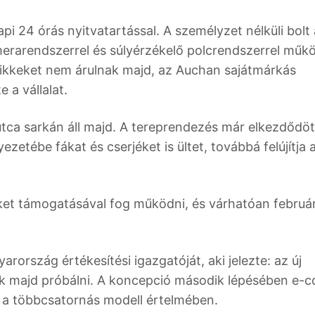
i 24 órás nyitvatartással. A személyzet nélküli bolt 
erarendszerrel és súlyérzékelő polcrendszerrel műk
cikkeket nem árulnak majd, az Auchan sajátmárkás
 a vállalat.
utca sarkán áll majd. A tereprendezés már elkezdődött
nyezetébe fákat és cserjéket is ültet, továbbá felújítja 
ket támogatásával fog működni, és várhatóan februá
rország értékesítési igazgatóját, aki jelezte: az új
ék majd próbálni. A koncepció második lépésében e-
tet a többcsatornás modell értelmében.