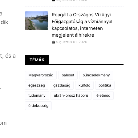
a
Reagált a Országos Vízügyi
Főigazgatóság a vízhiánnyal
ödik
kapcsolatos, interneten
megjelent álhírekre
augusztus 01, 2026
, és a
TÉMÁK
a
Magyarország
baleset
bűncselekmény
egészség
gazdaság
külföld
politika
r
tudomány
ukrán-orosz háború
életmód
érdekesség
com