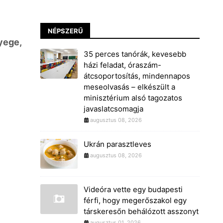
NÉPSZERŰ
yege,
35 perces tanórák, kevesebb
házi feladat, óraszám-
átcsoportosítás, mindennapos
meseolvasás – elkészült a
minisztérium alsó tagozatos
javaslatcsomagja
augusztus 08, 2026
Ukrán parasztleves
augusztus 08, 2026
Videóra vette egy budapesti
férfi, hogy megerőszakol egy
társkeresőn behálózott asszonyt
augusztus 01, 2026