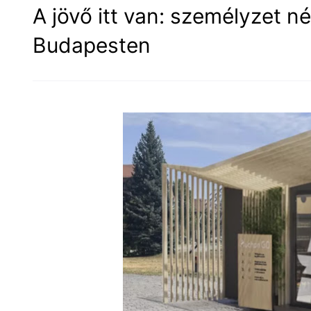
A jövő itt van: személyzet né
Budapesten