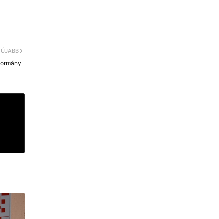
ÚJABB
kormány!