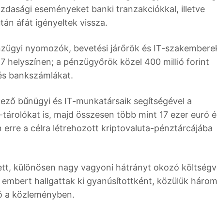
zdasági eseményeket banki tranzakciókkal, illetve
tán áfát igényeltek vissza.
nzügyi nyomozók, bevetési járőrök és IT-szakembere
 helyszínen; a pénzügyőrök közel 400 millió forint
és bankszámlákat.
kező bűnügyi és IT-munkatársaik segítségével a
a-tárolókat is, majd összesen több mint 17 ezer euró é
n erre a célra létrehozott kriptovaluta-pénztárcájába
tt, különösen nagy vagyoni hátrányt okozó költségv
embert hallgattak ki gyanúsítottként, közülük háro
ató a közleményben.