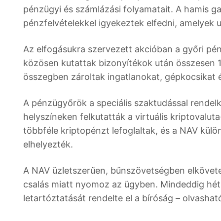
pénzügyi és számlázási folyamatait. A hamis ga
pénzfelvételekkel igyekeztek elfedni, amelyek u
Az elfogásukra szervezett akcióban a győri pé
közösen kutattak bizonyítékok után összesen 17
összegben zároltak ingatlanokat, gépkocsikat 
A pénzügyőrök a speciális szaktudással rendel
helyszíneken felkutatták a virtuális kriptovalut
többféle kriptopénzt lefoglaltak, és a NAV külö
elhelyezték.
A NAV üzletszerűen, bűnszövetségben elkövete
csalás miatt nyomoz az ügyben. Mindeddig hét 
letartóztatását rendelte el a bíróság – olvash