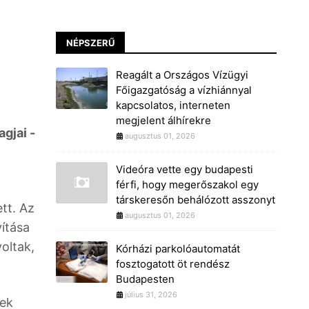
NÉPSZERŰ
Reagált a Országos Vízügyi
Főigazgatóság a vízhiánnyal
kapcsolatos, interneten
megjelent álhírekre
agjai -
augusztus 01, 2026
Videóra vette egy budapesti
férfi, hogy megerőszakol egy
társkeresőn behálózott asszonyt
tt. Az
augusztus 01, 2026
yítása
oltak,
Kórházi parkolóautomatát
fosztogatott öt rendész
Budapesten
július 31, 2026
gek