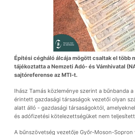
Építési cégháló álcája mögött csaltak el több m
tájékoztatta a Nemzeti Adó- és Vámhivatal (
sajtóreferense az MTI-t.
Ihász Tamás közleménye szerint a bűnbanda a gy
érintett gazdasági társaságok vezetői olyan szá
alatt álló - gazdasági társaságoktól, amelyekne
és adófizetési kötelezettségüket nem teljesített
A bűnszövetség vezetője Győr-Moson-Sopron vár