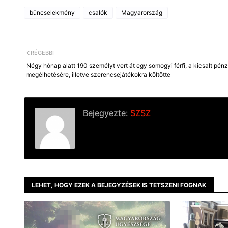
bűncselekmény
csalók
Magyarország
RÉGEBBI
Négy hónap alatt 190 személyt vert át egy somogyi férfi, a kicsalt pénz
megélhetésére, illetve szerencsejátékokra költötte
Bejegyezte:
SZSZ
LEHET, HOGY EZEK A BEJEGYZÉSEK IS TETSZENI FOGNAK