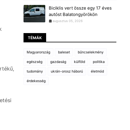
Biciklis vert össze egy 17 éves
autóst Balatongyörökön
augusztus 05, 2026
k
TÉMÁK
Magyarország
baleset
bűncselekmény
egészség
gazdaság
külföld
politika
rtékű,
tudomány
ukrán-orosz háború
életmód
érdekesség
etési
m