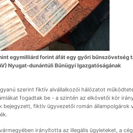
int egymilliárd forint áfát egy győri bűnszövetség t
NAV) Nyugat-dunántúli Bűnügyi Igazgatóságának
anú szerint fiktív alvállalkozói hálózatot működtete
mlákat fogadtak be - a szintén az elkövetői kör irán
k bejegyzett, fiktív ügyvezetői román állampolgárok v
ék.
megyében irányította az illegális ügyleteket, a cé