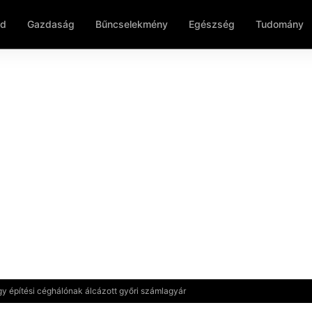
ld
Gazdaság
Bűncselekmény
Egészség
Tudomány
 egy építési céghálónak álcázott győri számlagyár