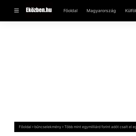
Főoldal
Magyarország
Külfö
Főoldal
bűncselekmény
Több mint egymilliárd forint adót csalt el