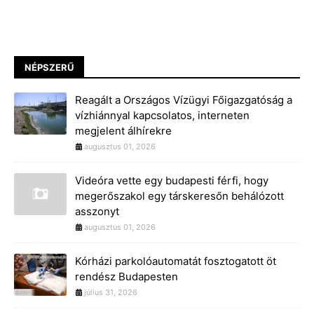
NÉPSZERŰ
Reagált a Országos Vízügyi Főigazgatóság a
vízhiánnyal kapcsolatos, interneten
megjelent álhírekre
augusztus 01, 2026
Videóra vette egy budapesti férfi, hogy
megerőszakol egy társkeresőn behálózott
asszonyt
augusztus 01, 2026
Kórházi parkolóautomatát fosztogatott öt
rendész Budapesten
július 31, 2026