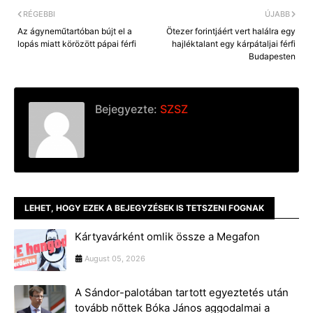
RÉGEBBI
ÚJABB
Az ágyneműtartóban bújt el a
Ötezer forintjáért vert halálra egy
lopás miatt körözött pápai férfi
hajléktalant egy kárpátaljai férfi
Budapesten
Bejegyezte:
SZSZ
LEHET, HOGY EZEK A BEJEGYZÉSEK IS TETSZENI FOGNAK
Kártyavárként omlik össze a Megafon
August 05, 2026
A Sándor-palotában tartott egyeztetés után
tovább nőttek Bóka János aggodalmai a