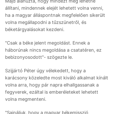
Majd aláhúzta, hogy mindezt meg lehetne
állítani, mindennek elejét lehetett volna venni,
ha a magyar álláspontnak megfelelően sikerült
volna megállapodni a tűzszünetről, és
béketárgyalásokat kezdeni.
"Csak a béke jelent megoldást. Ennek a
háborúnak nincs megoldása a csatatéren, ez
bebizonyosodott"- szögezte le.
Szijjártó Péter úgy vélekedett, hogy a
karácsony közeledte most kiváló alkalmat kínált
volna arra, hogy pár napra elhallgassanak a
fegyverek, ezáltal is emberéleteket lehetett
volna megmenteni.
"Sajnáljuk, hogy a magyar békemisszió