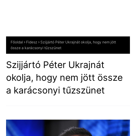
Főoldal
Fidesz
Szijjártó Péter Ukrajnát okolja, hogy nem jött
össze a karácsonyi tűzszünet
Szijjártó Péter Ukrajnát
okolja, hogy nem jött össze
a karácsonyi tűzszünet