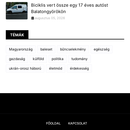
Biciklis vert össze egy 17 éves autóst
Balatongyörökön
augusztus 05, 2026
TÉMÁK
Magyarország
baleset
bűncselekmény
egészség
gazdaság
külföld
politika
tudomány
ukrán-orosz háború
életmód
érdekesség
FŐOLDAL
KAPCSOLAT