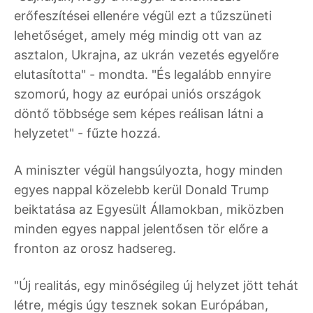
erőfeszítései ellenére végül ezt a tűzszüneti
lehetőséget, amely még mindig ott van az
asztalon, Ukrajna, az ukrán vezetés egyelőre
elutasította" - mondta. "És legalább ennyire
szomorú, hogy az európai uniós országok
döntő többsége sem képes reálisan látni a
helyzetet" - fűzte hozzá.
A miniszter végül hangsúlyozta, hogy minden
egyes nappal közelebb kerül Donald Trump
beiktatása az Egyesült Államokban, miközben
minden egyes nappal jelentősen tör előre a
fronton az orosz hadsereg.
"Új realitás, egy minőségileg új helyzet jött tehát
létre, mégis úgy tesznek sokan Európában,