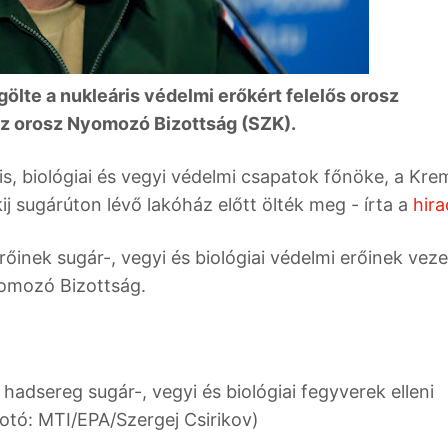
lte a nukleáris védelmi erőkért felelős orosz
z orosz Nyomozó Bizottság (SZK).
ris, biológiai és vegyi védelmi csapatok főnöke, a Krem
ij sugárúton lévő lakóház előtt ölték meg - írta a
hira
rőinek sugár-, vegyi és biológiai védelmi erőinek veze
yomozó Bizottság.
 hadsereg sugár-, vegyi és biológiai fegyverek elleni
otó: MTI/EPA/Szergej Csirikov)