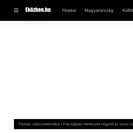
Főoldal
Magyarország
Külfö
Főoldal
bűncselekmény
Pokolgépes merénylet végzett az orosz 