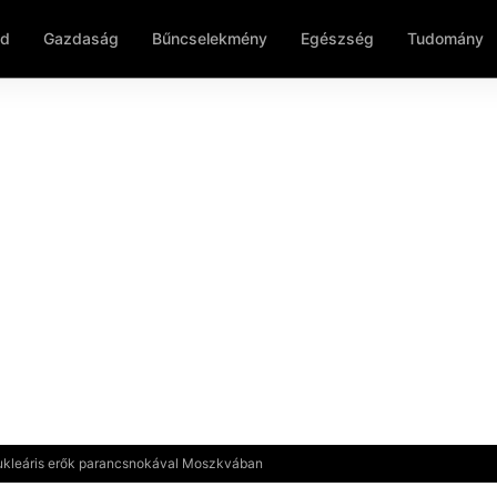
ld
Gazdaság
Bűncselekmény
Egészség
Tudomány
nukleáris erők parancsnokával Moszkvában