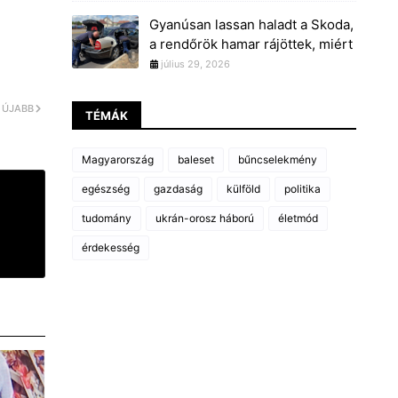
Gyanúsan lassan haladt a Skoda,
a rendőrök hamar rájöttek, miért
július 29, 2026
ÚJABB
TÉMÁK
Magyarország
baleset
bűncselekmény
egészség
gazdaság
külföld
politika
tudomány
ukrán-orosz háború
életmód
érdekesség