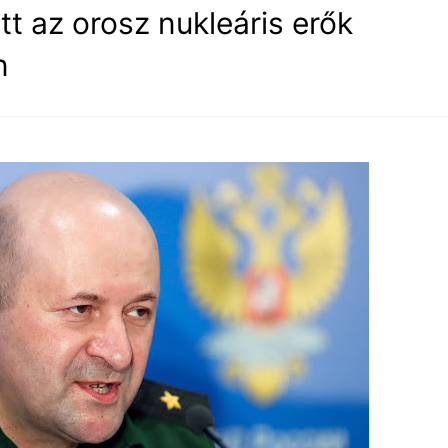
t az orosz nukleáris erők
n