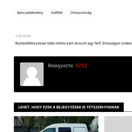
bűncselekmény
külföld
Oroszország
RÉGEBBI
Büntetőfékezéssel több milliós kárt okozott egy férfi Simaságon (videó
Bejegyezte:
SZSZ
LEHET, HOGY EZEK A BEJEGYZÉSEK IS TETSZENI FOGNAK