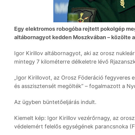
Egy elektromos robogóba rejtett pokolgép megö
altábornagyot kedden Moszkvában – közölte a
Igor Kirillov altábornagyot, aki az orosz nukleá
mintegy 7 kilométerre délkeletre lévő Rjazanszk
„Igor Kirillovot, az Orosz Föderáció fegyveres e
és asszisztensét megölték” – fogalmazott a N
Az ügyben büntetőeljárás indult.
Kiemelt kép: Igor Kirillov vezérőrnagy, az orosz
védelemért felelős egységének parancsnoka (F