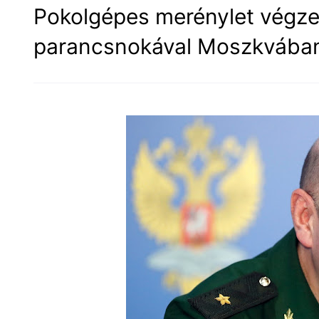
Pokolgépes merénylet végzet
parancsnokával Moszkvába