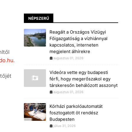
NÉPSZERŰ
Reagált a Országos Vízügyi
Főigazgatóság a vízhiánnyal
kapcsolatos, interneten
megjelent álhírekre
ltől
augusztus 01, 2026
do.hu.
Videóra vette egy budapesti
tőjét
férfi, hogy megerőszakol egy
társkeresőn behálózott asszonyt
augusztus 01, 2026
Kórházi parkolóautomatát
fosztogatott öt rendész
Budapesten
július 31, 2026