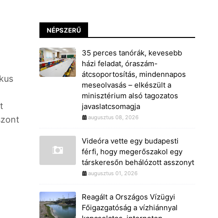
NÉPSZERŰ
35 perces tanórák, kevesebb
házi feladat, óraszám-
átcsoportosítás, mindennapos
ikus
meseolvasás – elkészült a
minisztérium alsó tagozatos
t
javaslatcsomagja
augusztus 08, 2026
szont
Videóra vette egy budapesti
férfi, hogy megerőszakol egy
társkeresőn behálózott asszonyt
augusztus 01, 2026
Reagált a Országos Vízügyi
Főigazgatóság a vízhiánnyal