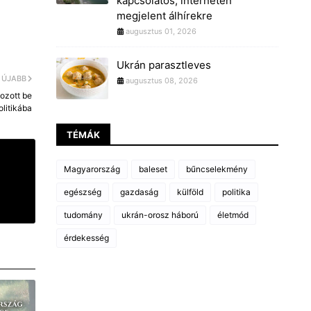
kapcsolatos, interneten
megjelent álhírekre
augusztus 01, 2026
Ukrán parasztleves
ÚJABB
augusztus 08, 2026
ozott be
olitikába
TÉMÁK
Magyarország
baleset
bűncselekmény
egészség
gazdaság
külföld
politika
tudomány
ukrán-orosz háború
életmód
érdekesség