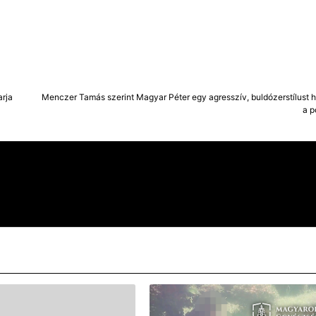
arja
Menczer Tamás szerint Magyar Péter egy agresszív, buldózerstílust h
a p