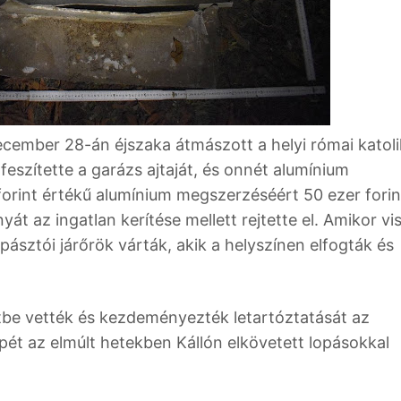
december 28-án éjszaka átmászott a helyi római katol
feszítette a garázs ajtaját, és onnét alumínium
 forint értékű alumínium megszerzéséért 50 ezer forin
át az ingatlan kerítése mellett rejtette el. Amikor vi
ásztói járőrök várták, akik a helyszínen elfogták és
etbe vették és kezdeményezték letartóztatását az
ét az elmúlt hetekben Kállón elkövetett lopásokkal