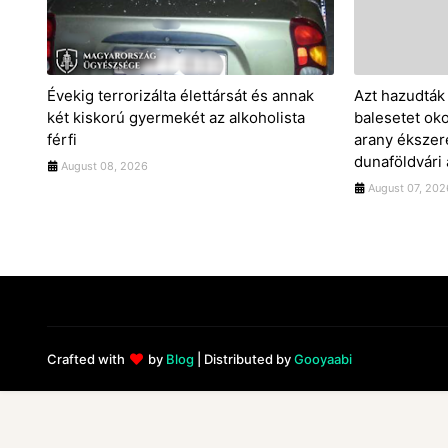
Évekig terrorizálta élettársát és annak
Azt hazudták 
két kiskorú gyermekét az alkoholista
balesetet okoz
férfi
arany ékszere
dunaföldvári
August 08, 2026
August 07, 202
Crafted with
by
Blog
| Distributed by
Gooyaabi