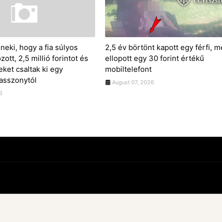
neki, hogy a fia súlyos
2,5 év börtönt kapott egy férfi, m
ott, 2,5 millió forintot és
ellopott egy 30 forint értékű
ket csaltak ki egy
mobiltelefont
 asszonytól
August 07, 2026
6