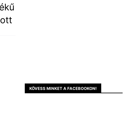
tékű
ott
KÖVESS MINKET A FACEBOOKON!