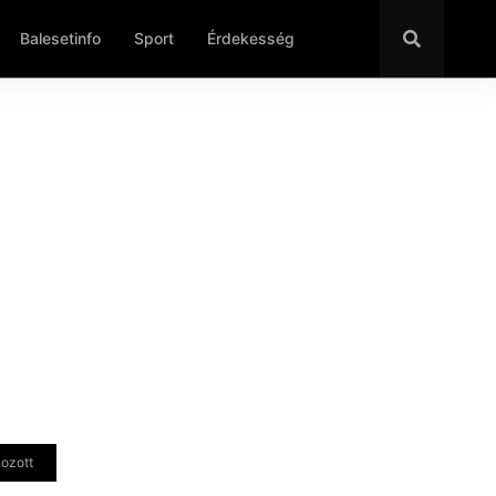
Balesetinfo
Sport
Érdekesség
kozott