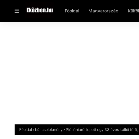
Főoldal
Magyarország
Külfö
Főoldal
bűncselekmény
Plébániáról lopott egy 33 éves kállói férfi