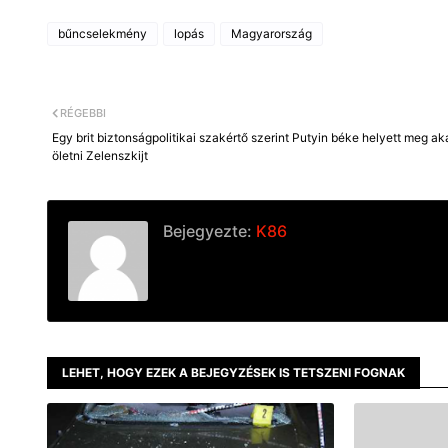
bűncselekmény
lopás
Magyarország
RÉGEBBI
Egy brit biztonságpolitikai szakértő szerint Putyin béke helyett meg ak
öletni Zelenszkijt
Bejegyezte:
K86
LEHET, HOGY EZEK A BEJEGYZÉSEK IS TETSZENI FOGNAK