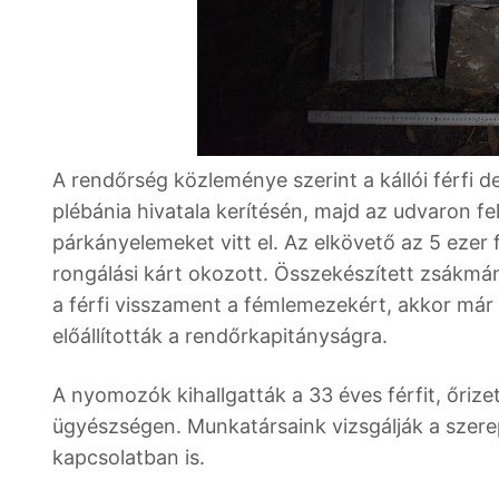
A rendőrség közleménye szerint a kállói férfi 
plébánia hivatala kerítésén, majd az udvaron fel
párkányelemeket vitt el. Az elkövető az 5 ezer
rongálási kárt okozott. Összekészített zsákmány
a férfi visszament a fémlemezekért, akkor már p
előállították a rendőrkapitányságra.
A nyomozók kihallgatták a 33 éves férfit, őriz
ügyészségen. Munkatársaink vizsgálják a szerep
kapcsolatban is.