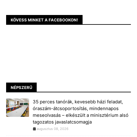
KÖVESS MINKET A FACEBOOKON!
NÉPSZERŰ
35 perces tanórák, kevesebb házi feladat,
óraszám-átcsoportosítás, mindennapos
meseolvasás – elkészült a minisztérium alsó
tagozatos javaslatcsomagja
augusztus 08, 2026