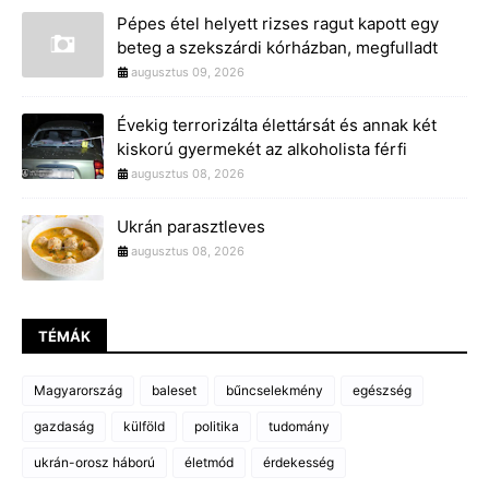
Pépes étel helyett rizses ragut kapott egy
beteg a szekszárdi kórházban, megfulladt
augusztus 09, 2026
Évekig terrorizálta élettársát és annak két
kiskorú gyermekét az alkoholista férfi
augusztus 08, 2026
Ukrán parasztleves
augusztus 08, 2026
TÉMÁK
Magyarország
baleset
bűncselekmény
egészség
gazdaság
külföld
politika
tudomány
ukrán-orosz háború
életmód
érdekesség