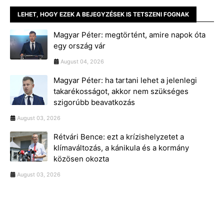
LEHET, HOGY EZEK A BEJEGYZÉSEK IS TETSZENI FOGNAK
Magyar Péter: megtörtént, amire napok óta
egy ország vár
August 04, 2026
Magyar Péter: ha tartani lehet a jelenlegi
takarékosságot, akkor nem szükséges
szigorúbb beavatkozás
August 03, 2026
Rétvári Bence: ezt a krízishelyzetet a
klímaváltozás, a kánikula és a kormány
közösen okozta
August 03, 2026