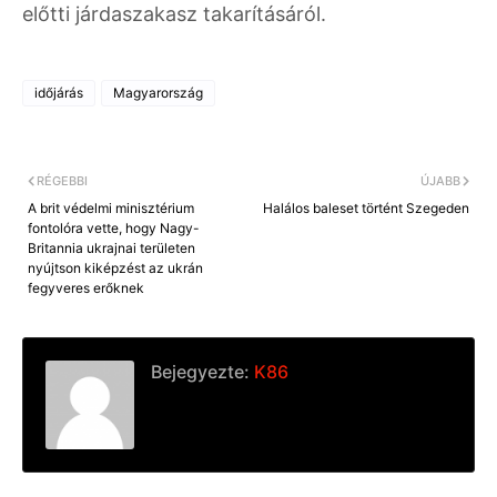
előtti járdaszakasz takarításáról.
időjárás
Magyarország
RÉGEBBI
ÚJABB
A brit védelmi minisztérium
Halálos baleset történt Szegeden
fontolóra vette, hogy Nagy-
Britannia ukrajnai területen
nyújtson kiképzést az ukrán
fegyveres erőknek
Bejegyezte:
K86