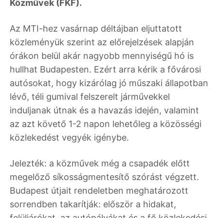
Közművek (FKF).
Az MTI-hez vasárnap déltájban eljuttatott
közleményük szerint az előrejelzések alapján
órákon belül akár nagyobb mennyiségű hó is
hullhat Budapesten. Ezért arra kérik a fővárosi
autósokat, hogy kizárólag jó műszaki állapotban
lévő, téli gumival felszerelt járművekkel
induljanak útnak és a havazás idején, valamint
az azt követő 1-2 napon lehetőleg a közösségi
közlekedést vegyék igénybe.
Jelezték: a közművek még a csapadék előtt
megelőző síkosságmentesítő szórást végzett.
Budapest útjait rendeletben meghatározott
sorrendben takarítják: először a hidakat,
felüljárókat, az autópályákat és a fő közlekedési