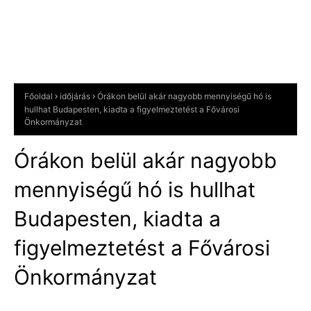
Főoldal
időjárás
Órákon belül akár nagyobb mennyiségű hó is
hullhat Budapesten, kiadta a figyelmeztetést a Fővárosi
Önkormányzat
Órákon belül akár nagyobb
mennyiségű hó is hullhat
Budapesten, kiadta a
figyelmeztetést a Fővárosi
Önkormányzat