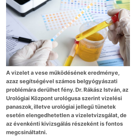
A vizelet a vese működésének eredménye,
azaz segítségével számos belgyógyászati
problémára derülhet fény. Dr. Rákász István, az
Urológiai Központ urológusa szerint vizelési
panaszok, illetve urológiai jellegű tünetek
esetén elengedhetetlen a vizeletvizsgálat, de
az évenkénti kivizsgálás részeként is fontos
megcsináltatni.