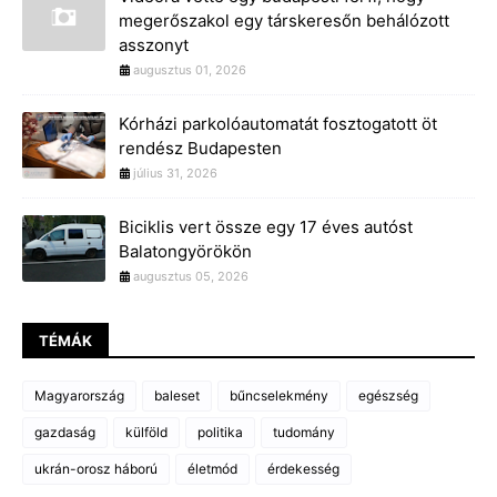
megerőszakol egy társkeresőn behálózott
asszonyt
augusztus 01, 2026
Kórházi parkolóautomatát fosztogatott öt
rendész Budapesten
július 31, 2026
Biciklis vert össze egy 17 éves autóst
Balatongyörökön
augusztus 05, 2026
TÉMÁK
Magyarország
baleset
bűncselekmény
egészség
gazdaság
külföld
politika
tudomány
ukrán-orosz háború
életmód
érdekesség