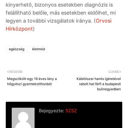
kinyerhető, bizonyos esetekben diagnózis is
felállítható belőle, más esetekben eldőlhet, mi
legyen a további vizsgálatok iránya. (
Orvosi
Hírközpont
)
egészség
életmód
RÉGEBBI
ÚJABB
Megszökött egy 16 éves lány a
Kábítószer hamis ígéretével
hőgyészi gyermekotthonból
rabolt hat férfi a budapesti
bulinegyedben
Bejegyezte:
SZSZ