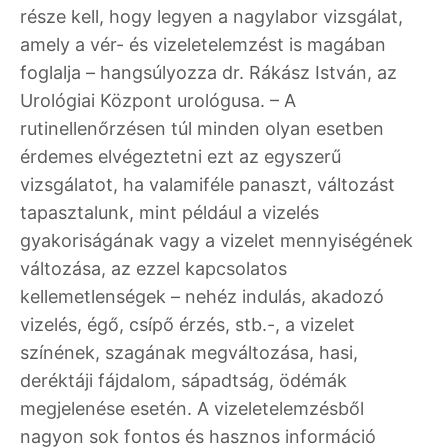
része kell, hogy legyen a nagylabor vizsgálat,
amely a vér- és vizeletelemzést is magában
foglalja – hangsúlyozza dr. Rákász István, az
Urológiai Központ urológusa. – A
rutinellenőrzésen túl minden olyan esetben
érdemes elvégeztetni ezt az egyszerű
vizsgálatot, ha valamiféle panaszt, változást
tapasztalunk, mint például a vizelés
gyakoriságának vagy a vizelet mennyiségének
változása, az ezzel kapcsolatos
kellemetlenségek – nehéz indulás, akadozó
vizelés, égő, csípő érzés, stb.-, a vizelet
színének, szagának megváltozása, hasi,
deréktáji fájdalom, sápadtság, ödémák
megjelenése esetén. A vizeletelemzésből
nagyon sok fontos és hasznos információ