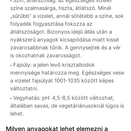
Szín, átlátszóság: az egészséges vizelet
színe szalmasárga, tiszta, átlátszó. Minél
„sűrűbb” a vizelet, annál sötétebb a színe, sok
folyadék fogyasztása fokozza az
átlátszóságot. Bizonyos idejű állás után a
nyákszerű anyagok kicsapódása miatt kissé
zavarosabbnak tűnik. A gennysejtek és a vér
is okozhatnak zavarosságot.
Fajsúly: a jelen levő krisztalloidok
mennyisége határozza meg. Egészséges vese
a vizelet fajsúlyát 1001-1035 között képes
változtatni.
Vegyhatás: pH: 4,5-8,5 között változhat,
általában savas, de vegetáriánusoknál lúgos is
lehet.
Milyen anyagokat lehet elemezni a