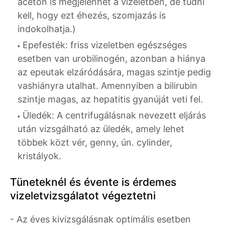
aceton is megjelenhet a vizeletben, de tudni
kell, hogy ezt éhezés, szomjazás is
indokolhatja.)
Epefesték: friss vizeletben egészséges
esetben van urobilinogén, azonban a hiánya
az epeutak elzáródására, magas szintje pedig
vashiányra utalhat. Amennyiben a bilirubin
szintje magas, az hepatitis gyanúját veti fel.
Üledék: A centrifugálásnak nevezett eljárás
után vizsgálható az üledék, amely lehet
többek közt vér, genny, ún. cylinder,
kristályok.
Tüneteknél és évente is érdemes
vizeletvizsgálatot végeztetni
- Az éves kivizsgálásnak optimális esetben