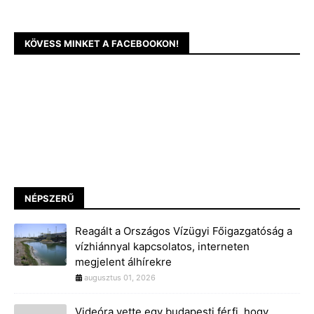
KÖVESS MINKET A FACEBOOKON!
NÉPSZERŰ
Reagált a Országos Vízügyi Főigazgatóság a
vízhiánnyal kapcsolatos, interneten
megjelent álhírekre
augusztus 01, 2026
Videóra vette egy budapesti férfi, hogy